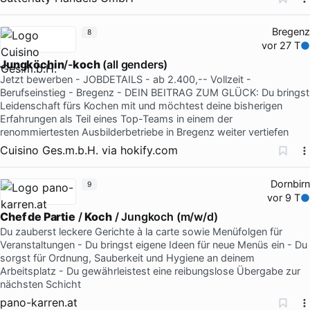
Bregenz
8
vor 27 T
Jungköchin
/-
koch
(all genders)
Jetzt bewerben - JOBDETAILS - ab 2.400,-- Vollzeit -
Berufseinstieg - Bregenz - DEIN BEITRAG ZUM GLÜCK: Du bringst
Leidenschaft fürs Kochen mit und möchtest deine bisherigen
Erfahrungen als Teil eines Top-Teams in einem der
renommiertesten Ausbilderbetriebe in Bregenz weiter vertiefen
Cuisino Ges.m.b.H.
via
hokify.com
Dornbirn
9
vor 9 T
Chef de Partie
/
Koch
/ Jungkoch (m/w/d)
Du zauberst leckere Gerichte à la carte sowie Menüfolgen für
Veranstaltungen - Du bringst eigene Ideen für neue Menüs ein - Du
sorgst für Ordnung, Sauberkeit und Hygiene an deinem
Arbeitsplatz - Du gewährleistest eine reibungslose Übergabe zur
nächsten Schicht
pano-karren.at