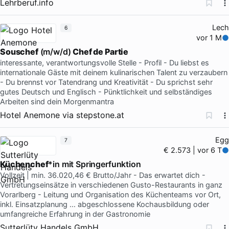
Lehrberuf.info
Lech
6
vor 1 M
Souschef
(m/w/d)
Chef de Partie
interessante, verantwortungsvolle Stelle - Profil - Du liebst es
internationale Gäste mit deinem kulinarischen Talent zu verzaubern
- Du brennst vor Tatendrang und Kreativität - Du sprichst sehr
gutes Deutsch und Englisch - Pünktlichkeit und selbständiges
Arbeiten sind dein Morgenmantra
Hotel Anemone
via
stepstone.at
Egg
7
€ 2.573 | vor 6 T
Küchenchef
*in mit Springerfunktion
Vollzeit | min. 36.020,46 € Brutto/Jahr - Das erwartet dich -
Vertretungseinsätze in verschiedenen Gusto-Restaurants in ganz
Vorarlberg - Leitung und Organisation des Küchenteams vor Ort,
inkl. Einsatzplanung … abgeschlossene Kochausbildung oder
umfangreiche Erfahrung in der Gastronomie
Sutterlüty Handels GmbH