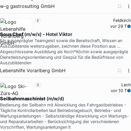
w-g gastrosulting GmbH
Feldkirch
2
vor 29 T
Sous Chef
(m/w/x) - Hotel Viktor
Ein ausgeprägter Teamgeist sowie die Bereitschaft, Wissen an
Auszubildende weiterzugeben, zeichnen diese Position aus …
Abgeschlossene Ausbildung als Koch*Köchin sowie ausgeprägte
Dienstleistungsorientierung und Gespür für die Bedürfnisse von
Auszubildenden
Lebenshilfe Vorarlberg GmbH
Lech
3
vor 10 T
Seilbahnmaschinist
(m/w/d)
Bedienung der Seilbahn mit Abwicklung des Fahrgastbetriebes -
Tägliche Kontrollarbeiten laut Betriebstagebuch, Betriebs- und
Wartungsanleitungen - Selbstständige Abwicklung von Wartungs-
und Reparaturarbeiten - Berücksichtigung der verschiedenen
Vorschriften, Wartungsanleitungen lt