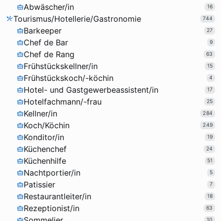
Abwäscher/in
16
Tourismus/Hotellerie/Gastronomie
744
Barkeeper
27
Chef de Bar
9
Chef de Rang
63
Frühstückskellner/in
15
Frühstückskoch/-köchin
4
Hotel- und Gastgewerbeassistent/in
17
Hotelfachmann/-frau
25
Kellner/in
284
Koch/Köchin
249
Konditor/in
19
Küchenchef
24
Küchenhilfe
51
Nachtportier/in
5
Patissier
7
Restaurantleiter/in
18
Rezeptionist/in
63
Sommelier
10