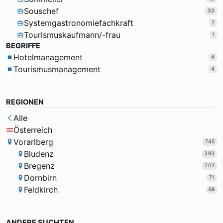
Souschef
33
Systemgastronomiefachkraft
7
Tourismuskaufmann/-frau
1
BEGRIFFE
Hotelmanagement
4
Tourismusmanagement
4
REGIONEN
Alle
Österreich
Vorarlberg
745
Bludenz
393
Bregenz
202
Dornbirn
71
Feldkirch
68
ANDERE SUCHTEN