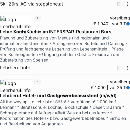
Ski-Zürs-AG
via
stepstone.at
Vorarlberg
4
€ 1.940 | vor 9 T
Lehre
Koch
/Köchin im INTERSPAR-Restaurant Bürs
Planung und Zubereitung von Menüs und regionalen und
internationalen Gerichten - Arrangieren von Buffets und Catering -
Prüfung und fachgerechte Lagerung von Lebensmitteln - Pflege
von Küchengeräten - Umgang mit dem Gast … Freude an der
Zubereitung von Speisen
Lehrberuf.info
Vorarlberg
5
€ 1.000 | vor 25 T
Lehrberuf Hotel- und
Gastgewerbeassistent
(m/w/d)
All the way up - d'Lehr bi dr SiMo! * Vergütung: € 1.000 im 1.
Lehrjahr * Berufsschule: Lochau, Blockschule * Dauer: 3 Jahre *
Schnuppertage auf Anfrage #### Was du bei uns lernst: *
Koordination des Hotels- bzw. Gastgewerbebetriebes * Einholen
und Bearbeitung von Angeboten