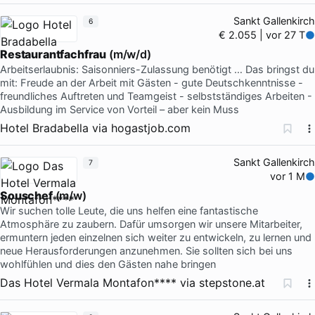
Sankt Gallenkirch
6
€ 2.055 | vor 27 T
Restaurantfachfrau
(m/w/d)
Arbeitserlaubnis: Saisonniers-Zulassung benötigt … Das bringst du
mit: Freude an der Arbeit mit Gästen - gute Deutschkenntnisse -
freundliches Auftreten und Teamgeist - selbstständiges Arbeiten -
Ausbildung im Service von Vorteil – aber kein Muss
Hotel Bradabella
via
hogastjob.com
Sankt Gallenkirch
7
vor 1 M
Souschef
(m/w)
Wir suchen tolle Leute, die uns helfen eine fantastische
Atmosphäre zu zaubern. Dafür umsorgen wir unsere Mitarbeiter,
ermuntern jeden einzelnen sich weiter zu entwickeln, zu lernen und
neue Herausforderungen anzunehmen. Sie sollten sich bei uns
wohlfühlen und dies den Gästen nahe bringen
Das Hotel Vermala Montafon****
via
stepstone.at