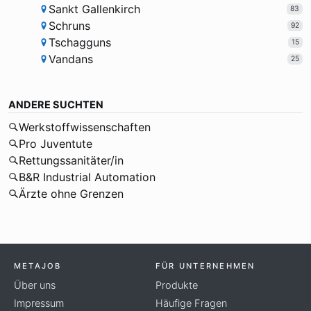
Sankt Gallenkirch
83
Schruns
92
Tschagguns
15
Vandans
25
ANDERE SUCHTEN
Werkstoffwissenschaften
Pro Juventute
Rettungssanitäter/in
B&R Industrial Automation
Ärzte ohne Grenzen
METAJOB
FÜR UNTERNEHMEN
Über uns
Produkte
Impressum
Häufige Fragen