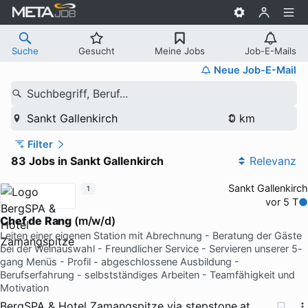
Suche
Gesucht
Meine Jobs
Job-E-Mails
Neue Job-E-Mail
Suchbegriff, Beruf...
Sankt Gallenkirch
Filter
83 Jobs in Sankt Gallenkirch
Relevanz
Sankt Gallenkirch
1
vor 5 T
Chef
de
Rang
(m/w/d)
Leiten einer eigenen Station mit Abrechnung - Beratung der Gäste
bei der Weinauswahl - Freundlicher Service - Servieren unserer 5-
gang Menüs - Profil - abgeschlossene Ausbildung -
Berufserfahrung - selbstständiges Arbeiten - Teamfähigkeit und
Motivation
BergSPA & Hotel Zamangspitze
via
stepstone.at