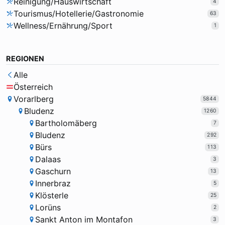
Reinigung/Hauswirtschaft
4
Tourismus/Hotellerie/Gastronomie
63
Wellness/Ernährung/Sport
1
REGIONEN
Alle
Österreich
Vorarlberg
5844
Bludenz
1260
Bartholomäberg
7
Bludenz
292
Bürs
113
Dalaas
3
Gaschurn
13
Innerbraz
5
Klösterle
25
Lorüns
2
Sankt Anton im Montafon
3