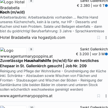
Sankt Gallenkirch
8
€ 2.380 | vor 6 T
Koch
(m/w/d)
Arbeitserlaubnis: Arbeitserlaubnis vorhanden … Rechte Hand
unseres Küchenchefs, kein à la carte, nur HP - Desserts und
Kuchen sind kein Problem. Salate und Beilagen ebenfalls - dann
bist du goldrichtig! Berufserfahrung: 3 Jahre - Sprachkenntnisse
Hotel Bradabella
via
hogastjob.com
Sankt Gallenkirch
9
€ 3.200 | vor 3 M
Zuverlässige
Haushaltshilfe
(m/w/d) für ein herzliches
Ehepaar in St. Gallenkirch gesucht | Job Nr. 209
Reinigung und Pflege der Wohnräume - Grundreinigung der Küche
inkl. Schränke - Abstauben sowie Wischen von Flächen und
Fronten - Staubsaugen und Wischen der Böden - Reinigung der
Sanitärräume (die beiden Bäder im oberen und unteren Stock
sollen wöchentlich wechselweise gereinigt werden)
www.agenturmarypoppins.at
Sankt Gallenkirch
10