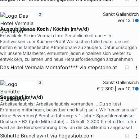
Sankt Gallenkirch
2
vor 13 T
Auszubildende
Koch
/ Köchin (m/w/d)
Entwickeln Sie im Vermala Ihre Persönlichkeit und - Ihr
Fachwissen zum Küchen-Profi! Wir suchen tolle Leute, die uns
helfen eine fantastische Atmosphäre zu zaubern. Dafür umsorgen
wir unsere Mitarbeiter, ermuntern jeden einzelnen sich weiter zu
entwickeln, zu lernen und neue Herausforderungen anzunehmen
Das Hotel Vermala Montafon****
via
stepstone.at
Sankt Gallenkirch
3
€ 2.300 | vor 10 T
Souschef
(m/w/d)
Arbeitserlaubnis: Arbeitserlaubnis vorhanden … Du solltest
Erfahrung mitbringen, belastbar und lustig sein. Wir freuen uns auf
deine Bewerbung! Berufserfahrung: < 1 Jahr - Sprachkenntnisse:
Deutsch - B2 (gute Mittelstufe) … Gehalt: 2.300 € netto Der Lohn
wird an die Berufserfahrung bzw. an die Qualifikation angepasst
Skihütte Brunellawirt
via
hogastjob.com