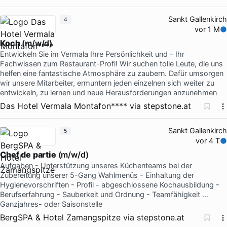
Sankt Gallenkirch
4
vor 1 M
Koch
(m/w/d)
Entwickeln Sie im Vermala Ihre Persönlichkeit und - Ihr
Fachwissen zum Restaurant-Profi! Wir suchen tolle Leute, die uns
helfen eine fantastische Atmosphäre zu zaubern. Dafür umsorgen
wir unsere Mitarbeiter, ermuntern jeden einzelnen sich weiter zu
entwickeln, zu lernen und neue Herausforderungen anzunehmen
Das Hotel Vermala Montafon****
via
stepstone.at
Sankt Gallenkirch
5
vor 4 T
Chef
de
partie
(m/w/d)
Aufgaben - Unterstützung unseres Küchenteams bei der
Zubereitung unserer 5-Gang Wahlmenüs - Einhaltung der
Hygienevorschriften - Profil - abgeschlossene Kochausbildung -
Berufserfahrung - Sauberkeit und Ordnung - Teamfähigkeit …
Ganzjahres- oder Saisonstelle
BergSPA & Hotel Zamangspitze
via
stepstone.at