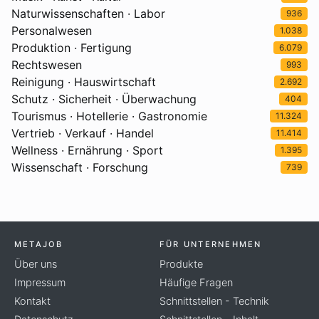
Naturwissenschaften · Labor
936
Personalwesen
1.038
Produktion · Fertigung
6.079
Rechtswesen
993
Reinigung · Hauswirtschaft
2.692
Schutz · Sicherheit · Überwachung
404
Tourismus · Hotellerie · Gastronomie
11.324
Vertrieb · Verkauf · Handel
11.414
Wellness · Ernährung · Sport
1.395
Wissenschaft · Forschung
739
METAJOB
FÜR UNTERNEHMEN
Über uns
Produkte
Impressum
Häufige Fragen
Kontakt
Schnittstellen - Technik