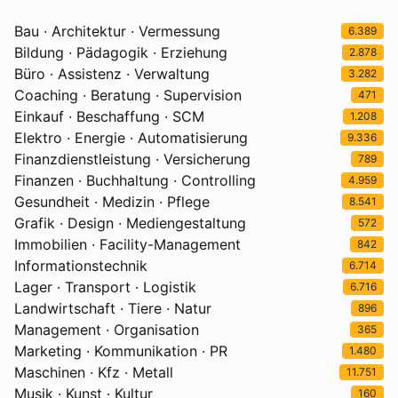
Bau · Architektur · Vermessung
6.389
Bildung · Pädagogik · Erziehung
2.878
Büro · Assistenz · Verwaltung
3.282
Coaching · Beratung · Supervision
471
Einkauf · Beschaffung · SCM
1.208
Elektro · Energie · Automatisierung
9.336
Finanzdienstleistung · Versicherung
789
Finanzen · Buchhaltung · Controlling
4.959
Gesundheit · Medizin · Pflege
8.541
Grafik · Design · Mediengestaltung
572
Immobilien · Facility-Management
842
Informationstechnik
6.714
Lager · Transport · Logistik
6.716
Landwirtschaft · Tiere · Natur
896
Management · Organisation
365
Marketing · Kommunikation · PR
1.480
Maschinen · Kfz · Metall
11.751
Musik · Kunst · Kultur
160