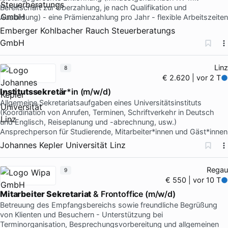
Bereitschaft zur Überzahlung, je nach Qualifikation und
Ausbildung) - eine Prämienzahlung pro Jahr - flexible Arbeitszeiten
Emberger Kohlbacher Rauch Steuerberatungs
GmbH
Linz
8
€ 2.620 | vor 2 T
Institutssekretär
*in (m/w/d)
Allgemeine Sekretariatsaufgaben eines Universitätsinstituts
(Koordination von Anrufen, Terminen, Schriftverkehr in Deutsch
und Englisch, Reiseplanung und -abrechnung, usw.)
Ansprechperson für Studierende, Mitarbeiter*innen und Gäst*innen
Johannes Kepler Universität Linz
Regau
9
€ 550 | vor 10 T
Mitarbeiter Sekretariat
& Frontoffice (m/w/d)
Betreuung des Empfangsbereichs sowie freundliche Begrüßung
von Klienten und Besuchern - Unterstützung bei
Terminorganisation, Besprechungsvorbereitung und allgemeinen