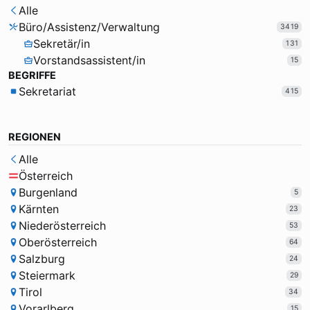
Alle
Büro/Assistenz/Verwaltung
3419
Sekretär/in
131
Vorstandsassistent/in
15
BEGRIFFE
Sekretariat
415
REGIONEN
Alle
Österreich
Burgenland
5
Kärnten
23
Niederösterreich
53
Oberösterreich
64
Salzburg
24
Steiermark
29
Tirol
34
Vorarlberg
15