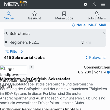
Suche
Gesucht
Meine Jobs
Job-E-Mails
Neue Job-E-Mail
Sekretariat
Regionen, PLZ...
Filter
415 Sekretariat-Jobs
Relevanz
Oberneukirchen
1
€ 2.200 | vor 1 M
Mitarbeiter/in im Golfclub-
Sekretariat
Deine Hauptaufgabe ist die persönliche und telefonische
Betreuung der Golfspieler und der damit verbundenen Tätigkeiten
im EDV-System. In dieser Funktion sind Sie erster
Ansprechpartner und Aushängeschild für unseren Club und sind
somit ein wesentlicher Erfolgsfaktor unseres Clubs
Lindlpower Personalmanagement GmbH
via