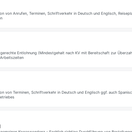
tion von Anrufen, Terminen, Schriftverkehr in Deutsch und Englisch, Reise
en
sgerechte Entlohnung (Mindestgehalt nach KV mit Bereitschaft zur Überzah
 Arbeitszeiten
ion von Terminen, Schriftverkehr in Deutsch und Englisch ggf. auch Spanis
etriebes
]
llgemeinen Korrespondenz - Fachlich richtige Durchführung von Bestellung