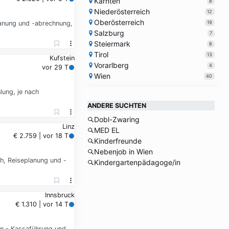
Kärnten
8
Niederösterreich
12
Oberösterreich
19
planung und -abrechnung,
Salzburg
7
Steiermark
8
Tirol
13
Kufstein
Vorarlberg
4
vor 29 T
Wien
40
lung, je nach
ANDERE SUCHTEN
Dobl-Zwaring
Linz
MED EL
€ 2.759 | vor 18 T
Kinderfreunde
Nebenjob in Wien
ch, Reiseplanung und -
Kindergartenpädagoge/in
Innsbruck
€ 1.310 | vor 14 T
en - Kassaführung und