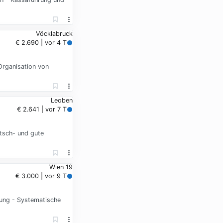
Vöcklabruck
€ 2.690 | vor 4 T
Organisation von
Leoben
€ 2.641 | vor 7 T
tsch- und gute
Wien 19
€ 3.000 | vor 9 T
uung - Systematische