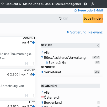
e
Gesucht
Meine Jobs
Job-E-Mails
Arbeitgeber
Neue Job-E-Mail
Jobs finden
Sortierung:
Relevanz
Mittersill
vor 4 T
BERUFE
Alle
die und Traumatologie,
Büro/Assistenz/Verwaltung
ür …
3335
Sekretär/in
118
BEGRIFFE
Wien 12
Sekretariat
385
€ 2.800 | vor 1 M
d Abrechnung von
REGIONEN
Alle
Österreich
Burgenland
Linz
1
€ 2.620 | vor 5 T