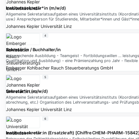
Institutssekretär
*in (m/w/d)
Allgemeine Sekretariatsaufgaben eines Universitätsinstituts (Koordina
usw.) Ansprechperson für Studierende, Mitarbeiter*innen und Gäst*inn
Johannes Kepler Universität Linz
4
Sekretär
/in / Buchhalter/in
entsprechende Ausbildung - Teamgeist - Fortbildungswillen … leistung
Qualifikation und Ausbildung) - eine Prämienzahlung pro Jahr - flexible
Emberger Kohlbacher Rauch Steuerberatungs GmbH
5
Sekretär
*in (m/w/d)
Allgemeine Sekretariatsaufgaben eines Universitätsinstituts (Koordinat
abrechnung, etc.) Organisation des Lehrveranstaltungs- und Prüfungsb
Johannes Kepler Universität Linz
6
Institutssekretär
:in (Ersatzkraft) [Chiffre CHEM-PHARM-15842
Betreuung der Drittmittelprojekte - Selbstständige Durchführung der a