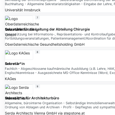
Buchhaltung - Allgemeine Sekretariatstätigkeiten - Eingabe der Lehre, 
Universität Innsbruck
7
SekretärIn
für die Leitung der Abteilung Chirurgie
Unterstützung bei Informations-, Repräsentations- und Kontrollaufgabe
Fortbildungsveranstaltungen, Patientenmanagement/Koordination für di
Oberösterreichische Gesundheitsholding GmbH
8
Sekretär
*in
Fachlich - Abgeschlossene kaufmännische Ausbildung (z.B. Lehre, HAK,
Englischkenntnisse - Ausgezeichnete MS-Office-Kenntnisse (Word, Exc
KAGes
9
Sekretär
*in für Architekturbüro
Allgemeine, bürointerne Organisation - Selbständige Immobilienverwa
Ordnung von Ablagen und Archiven - Profil - Gepflegtes und sympathi
Serda Architects Vienna GmbH
via
stepstone.at