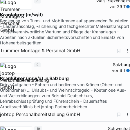
Wals-Siezenheim
8
vor 29 T
Kranfahrer
(m/w/d)
Bedienung von Turm- und Mobilkranen auf spannenden Baustellen
- Lastenanschlag, -sicherung und fachgerechter Materialtransport
- Eigenverantwortliche Wartung und Pflege der Krananlagen -
Arbeiten nach aktuellen Sicherheitsvorschriften und Einsatz von
Höhenarbeitsgeräten
Trummer Montage & Personal GmbH
Salzburg
9
vor 6 T
Kranführer
(m/w/d) in Salzburg
Deine Aufgaben - Fahren und bedienen von Kränen (Oben- und
Untendreher) … Urlaubs- und Weihnachtsgeld - Kostenlose Aus-
und Weiterbildungen; zum Beispiel Deutschkurs,
Lehrabschlussprüfung und Führerschein - Dauerhaftes
Arbeitsverhältnis bei jobtop Partnerbetrieben
jobtop Personalbereitstellung GmbH
Schwechat
10