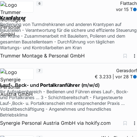
Flattach
6
vor 15 T
Kranfahrer
Bedienung von Turmdrehkranen und anderen Krantypen auf
Baustellen - Verantwortung für die sichere und effiziente Steuerung
der Krane - Zusammenarbeit mit Bauleitern, Polieren und dem
gesamten Baustellenteam - Durchführung von täglichen
Wartungs- und Kontrollarbeiten am Kran
Trummer Montage & Personal GmbH
Gerasdorf
7
€ 3.233 | vor 28 T
Lauf-, Bock- und
Portalkranführer
(m/w/d)
Ihr Aufgabenbereich - Bedienen und Führen eines Lauf-, Bock-
und Portalkranes … 3 - Schichtbereitschaft - Flurgesteuerte
Lauf-,Bock- u. Portalkranschein mit entsprechender Praxis …
Vollzeitbeschäftigung - Angenehmes und freundliches
Betriebsklima
Synergie Personal Austria GmbH
via
hokify.com