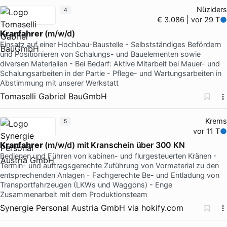
Nüziders
4
€ 3.086 | vor 29 T
Kranfahrer
(m/w/d)
Einsatz auf einer Hochbau-Baustelle - Selbstständiges Befördern
und Positionieren von Schalungs- und Bauelementen sowie
diversen Materialien - Bei Bedarf: Aktive Mitarbeit bei Mauer- und
Schalungsarbeiten in der Partie - Pflege- und Wartungsarbeiten in
Abstimmung mit unserer Werkstatt
Tomaselli Gabriel BauGmbH
Krems
5
vor 11 T
Kranfahrer
(m/w/d) mit Kranschein über 300 KN
Bedienen und Führen von kabinen- und flurgesteuerten Kränen -
Termin- und auftragsgerechte Zuführung von Vormaterial zu den
entsprechenden Anlagen - Fachgerechte Be- und Entladung von
Transportfahrzeugen (LKWs und Waggons) - Enge
Zusammenarbeit mit dem Produktionsteam
Synergie Personal Austria GmbH
via
hokify.com