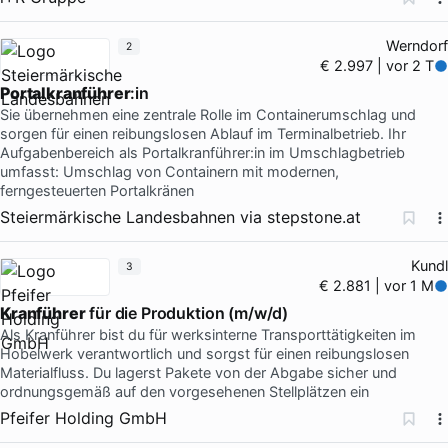
Werndorf
2
€ 2.997 | vor 2 T
Portalkranführer
:in
Sie übernehmen eine zentrale Rolle im Containerumschlag und
sorgen für einen reibungslosen Ablauf im Terminalbetrieb. Ihr
Aufgabenbereich als Portalkranführer:in im Umschlagbetrieb
umfasst: Umschlag von Containern mit modernen,
ferngesteuerten Portalkränen
Steiermärkische Landesbahnen
via
stepstone.at
Kundl
3
€ 2.881 | vor 1 M
Kranführer
für die Produktion (m/w/d)
Als Kranführer bist du für werksinterne Transporttätigkeiten im
Hobelwerk verantwortlich und sorgst für einen reibungslosen
Materialfluss. Du lagerst Pakete von der Abgabe sicher und
ordnungsgemäß auf den vorgesehenen Stellplätzen ein
Pfeifer Holding GmbH