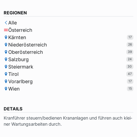
REGIONEN
Alle
Österreich
Kärnten
17
Niederösterreich
26
Oberösterreich
39
Salzburg
24
Steiermark
30
Tirol
47
Vorarlberg
17
Wien
15
DETAILS
Kran­füh­rer steu­ern/be­die­nen Kran­an­la­gen und füh­ren auch klei­
ner War­tungs­ar­bei­ten durch.