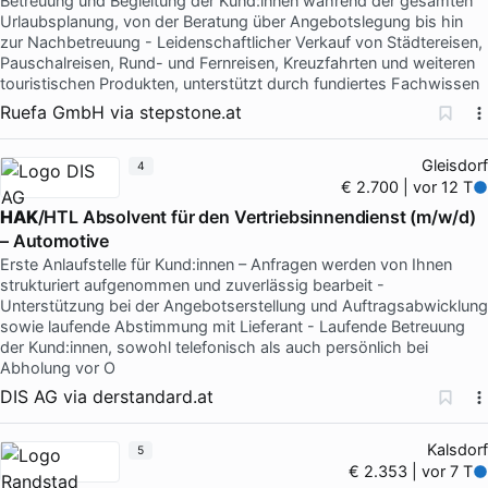
Betreuung und Begleitung der Kund:innen während der gesamten
Urlaubsplanung, von der Beratung über Angebotslegung bis hin
zur Nachbetreuung - Leidenschaftlicher Verkauf von Städtereisen,
Pauschalreisen, Rund- und Fernreisen, Kreuzfahrten und weiteren
touristischen Produkten, unterstützt durch fundiertes Fachwissen
Ruefa GmbH
via
stepstone.at
Gleisdorf
4
€ 2.700 | vor 12 T
HAK
/HTL Absolvent für den Vertriebsinnendienst (m/w/d)
– Automotive
Erste Anlaufstelle für Kund:innen – Anfragen werden von Ihnen
strukturiert aufgenommen und zuverlässig bearbeit -
Unterstützung bei der Angebotserstellung und Auftragsabwicklung
sowie laufende Abstimmung mit Lieferant - Laufende Betreuung
der Kund:innen, sowohl telefonisch als auch persönlich bei
Abholung vor O
DIS AG
via
derstandard.at
Kalsdorf
5
€ 2.353 | vor 7 T