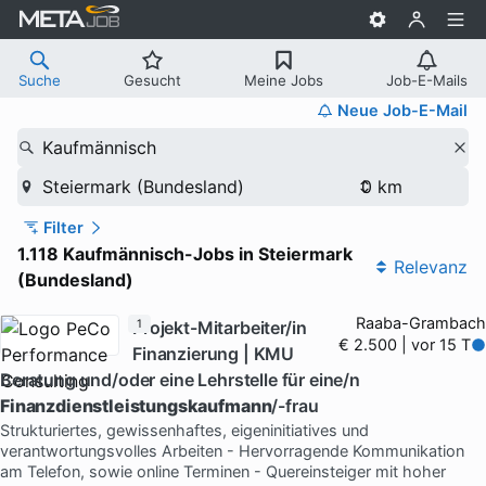
Suche
Gesucht
Meine Jobs
Job-E-Mails
Neue Job-E-Mail
Kaufmännisch
Steiermark (Bundesland)
Filter
1.118 Kaufmännisch-Jobs in Steiermark
Relevanz
(Bundesland)
Raaba-Grambach
Projekt-Mitarbeiter/in
1
€ 2.500 | vor 15 T
Finanzierung | KMU
Beratung und/oder eine Lehrstelle für eine/n
Finanzdienstleistungskaufmann
/-frau
Strukturiertes, gewissenhaftes, eigeninitiatives und
verantwortungsvolles Arbeiten - Hervorragende Kommunikation
am Telefon, sowie online Terminen - Quereinsteiger mit hoher