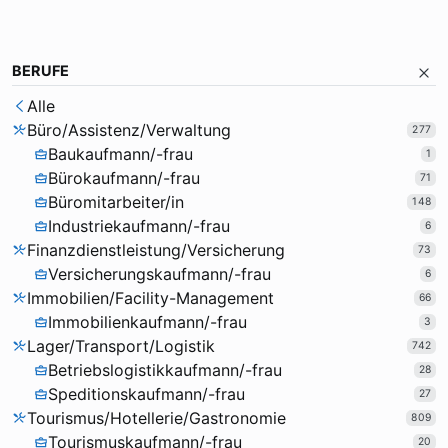
BERUFE
Alle
Büro/Assistenz/Verwaltung
277
Baukaufmann/-frau
1
Bürokaufmann/-frau
71
Büromitarbeiter/in
148
Industriekaufmann/-frau
6
Finanzdienstleistung/Versicherung
73
Versicherungskaufmann/-frau
6
Immobilien/Facility-Management
66
Immobilienkaufmann/-frau
3
Lager/Transport/Logistik
742
Betriebslogistikkaufmann/-frau
28
Speditionskaufmann/-frau
27
Tourismus/Hotellerie/Gastronomie
809
Tourismuskaufmann/-frau
20