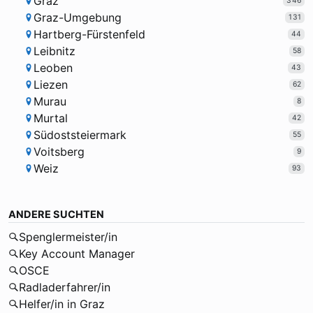
Graz
346
Graz-Umgebung
131
Hartberg-Fürstenfeld
44
Leibnitz
58
Leoben
43
Liezen
62
Murau
8
Murtal
42
Südoststeiermark
55
Voitsberg
9
Weiz
93
ANDERE SUCHTEN
Spenglermeister/in
Key Account Manager
OSCE
Radladerfahrer/in
Helfer/in in Graz