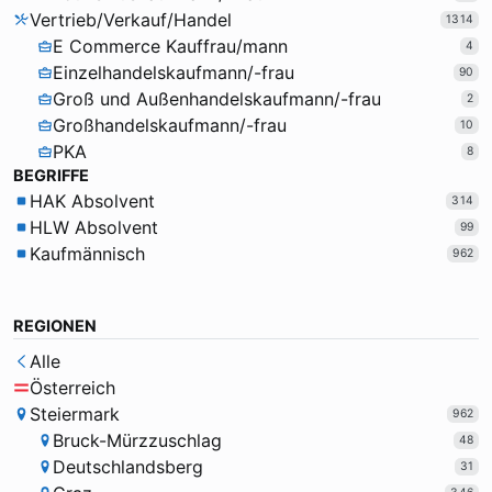
Vertrieb/Verkauf/Handel
1314
E Commerce Kauffrau/mann
4
Einzelhandelskaufmann/-frau
90
Groß und Außenhandelskaufmann/-frau
2
Großhandelskaufmann/-frau
10
PKA
8
BEGRIFFE
HAK Absolvent
314
HLW Absolvent
99
Kaufmännisch
962
REGIONEN
Alle
Österreich
Steiermark
962
Bruck-Mürzzuschlag
48
Deutschlandsberg
31