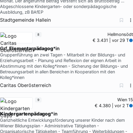
Monat. Der angeführte Betrag versteht sich als Bruttobetrag …
Abgeschlossene Kindergarten- oder sonderpädagogische
Ausbildung, zB BAfEP
Stadtgemeinde Hallein
Hellmonsödt
8
€ 3.431 | vor 29 T
Grf.
Elementarpädagog
*in
Gruppenführung an zwei Tagen - Mitarbeit in der Bildungs- und
Erziehungsarbeit - Planung und Reflexion der eignen Arbeit in
Abstimmung mit den Kolleg*innen - Sicherung der Bildungs- und
Betreuungsarbeit in allen Bereichen in Kooperation mit den
Kolleg*innen
Caritas Oberösterreich
Wien 15
9
€ 4.380 | vor 2 T
Kindergartenpädagog
*in
Ganzheitliche Entwicklungsförderung unserer Kinder nach dem
Wiener Bildungsplan - Administrative Tätigkeiten -
Organisatorische Tätigkeiten - Teamführung - Weiterbildungen -