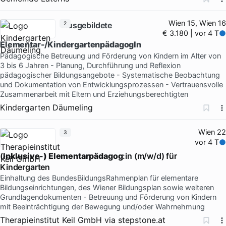
Wien 15, Wien 16
Ausgebildete
2
€ 3.180 | vor 4 T
Elementar-/KindergartenpädagogIn
Pädagogische Betreuung und Förderung von Kindern im Alter von
3 bis 6 Jahren - Planung, Durchführung und Reflexion
pädagogischer Bildungsangebote - Systematische Beobachtung
und Dokumentation von Entwicklungsprozessen - Vertrauensvolle
Zusammenarbeit mit Eltern und Erziehungsberechtigten
Kindergarten Däumeling
Wien 22
3
vor 4 T
(
Inklusive-) Elementarpädagog
:in (m/w/d) für
Kindergarten
Einhaltung des BundesBildungsRahmenplan für elementare
Bildungseinrichtungen, des Wiener Bildungsplan sowie weiteren
Grundlagendokumenten - Betreuung und Förderung von Kindern
mit Beeinträchtigung der Bewegung und/oder Wahrnehmung
Therapieinstitut Keil GmbH
via
stepstone.at