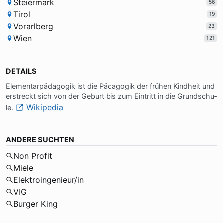
Steiermark
56
Tirol
19
Vorarlberg
23
Wien
121
DETAILS
Ele­men­tar­päd­ago­gik ist die Päd­ago­gik der frü­hen Kind­heit und
er­streckt sich von der Ge­burt bis zum Ein­tritt in die Grund­schu­
Wikipedia
le.
ANDERE SUCHTEN
Non Profit
Miele
Elektroingenieur/in
VIG
Burger King