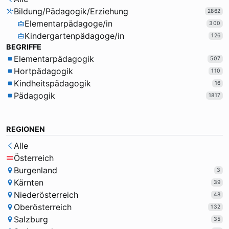
Bildung/Pädagogik/Erziehung
2862
Elementarpädagoge/in
300
Kindergartenpädagoge/in
126
BEGRIFFE
Elementarpädagogik
507
Hortpädagogik
110
Kindheitspädagogik
16
Pädagogik
1817
REGIONEN
Alle
Österreich
Burgenland
3
Kärnten
39
Niederösterreich
48
Oberösterreich
132
Salzburg
35