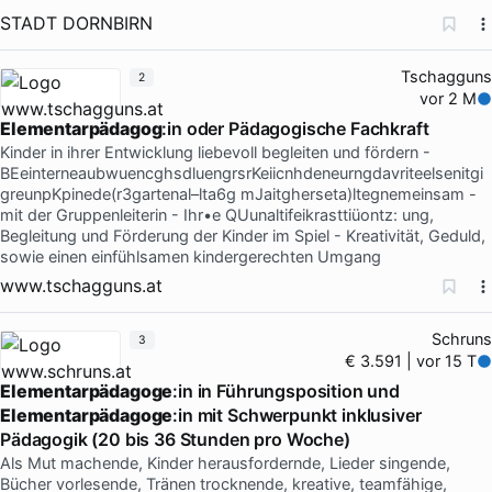
STADT DORNBIRN
Tschagguns
2
vor 2 M
Elementarpädagog
:in oder Pädagogische Fachkraft
Kinder in ihrer Entwicklung liebevoll begleiten und fördern -
BEeinterneaubwuencghsdluengrsrKeiicnhdeneurngdavriteelsenitgi
greunpKpinede(r3gartenal–lta6g mJaitgherseta)ltegnemeinsam -
mit der Gruppenleiterin - Ihr•e QUunaltifeikrasttiüontz: ung,
Begleitung und Förderung der Kinder im Spiel - Kreativität, Geduld,
sowie einen einfühlsamen kindergerechten Umgang
www.tschagguns.at
Schruns
3
€ 3.591 | vor 15 T
Elementarpädagoge
:in in Führungsposition und
Elementarpädagoge
:in mit Schwerpunkt inklusiver
Pädagogik (20 bis 36 Stunden pro Woche)
Als Mut machende, Kinder herausfordernde, Lieder singende,
Bücher vorlesende, Tränen trocknende, kreative, teamfähige,