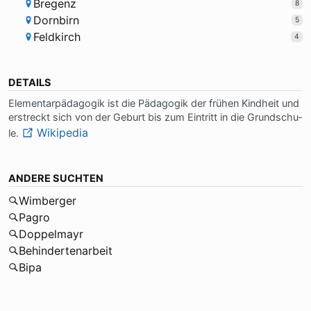
Bregenz
8
Dornbirn
5
Feldkirch
4
DETAILS
Ele­men­tar­päd­ago­gik ist die Päd­ago­gik der frü­hen Kind­heit und
er­streckt sich von der Ge­burt bis zum Ein­tritt in die Grund­schu­
Wikipedia
le.
ANDERE SUCHTEN
Wimberger
Pagro
Doppelmayr
Behindertenarbeit
Bipa