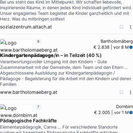
Bei uns steht das Kind im Mittelpunkt. Wir schaffen liebevolle,
inspirierende Räume, in denen jedes Kind individuell gefördert wird.
Unser engagiertes Team begleitet die Kinder ganzheitlich und mit
Herz. Was du mitbringen solltest
sozialzentrum.altach.at
Bartholomäberg
6
€ 2.838 | vor 8 M
Kindergartenpädagoge
/in – in Teilzeit (40 %)
Verantwortungsvoller Umgang mit den Kindern - Gute
Zusammenarbeit mit der Gemeinde, dem Team und den Eltern …
Abgeschlossene Ausbildung zur Kindergartenpädagogin /
Pädagoge - Begeisterung für die Arbeit mit den Kindern und deren
Familien
www.bartholomaeberg.at
Dornbirn
7
€ 2.005 | vor 1 M
Pädagogische Fachkräfte
Elementarpädagogik, Canva … Für verschiedene Standorte
suchen wir begeisterte Pädagogische Fachkräfte mit/ohne