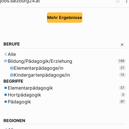
jobs.salzburg24.at
Mehr Ergebnisse
BERUFE
Alle
Bildung/Pädagogik/Erziehung
169
Elementarpädagoge/in
27
Kindergartenpädagoge/in
13
BEGRIFFE
Elementarpädagogik
37
Hortpädagogik
3
Pädagogik
97
REGIONEN