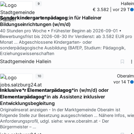
Hallein
9
€ 3.582 | vor 29 T
Sonderkindergartenpädagog
:in für Halleiner
Bildungseinrichtungen (w/m/d)
40 Stunden pro Woche • Frühester Beginn ab 2026-09-01 •
Bewerbungsfrist bis 2026-08-30 Ihr Verdienst: ab 3.582 EUR pro
Monat … Abgeschlossene Kindergarten- oder
sonderpädagogische Ausbildung (BAfEP, Studium: Pädagogik,
Erziehungswissenschaften
Stadtgemeinde Hallein
Oberalm
10
vor 14 T
Inklusive*r Elementarpädagog
*in (w/m/d) oder
Elementarpädagog
*in als Assistenz inklusiver
Entwicklungsbegleitung
Originalinserat anzeigen - In der Marktgemeinde Oberalm ist
folgende Stelle zur Besetzung ausgeschrieben … Nähere Infos, wie
Anforderungsprofil, udgl. siehe: www.oberalm.at - Der
Bürgermeister – ...