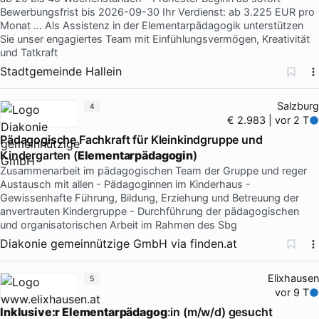
Bewerbungsfrist bis 2026-09-30 Ihr Verdienst: ab 3.225 EUR pro
Monat … Als Assistenz in der Elementarpädagogik unterstützen
Sie unser engagiertes Team mit Einfühlungsvermögen, Kreativität
und Tatkraft
Stadtgemeinde Hallein
Salzburg
4
€ 2.983 | vor 2 T
Pädagogische Fachkraft für Kleinkindgruppe und
Kindergarten (
Elementarpädagogin
)
Zusammenarbeit im pädagogischen Team der Gruppe und reger
Austausch mit allen - Pädagoginnen im Kinderhaus -
Gewissenhafte Führung, Bildung, Erziehung und Betreuung der
anvertrauten Kindergruppe - Durchführung der pädagogischen
und organisatorischen Arbeit im Rahmen des Sbg
Diakonie gemeinnützige GmbH
via
finden.at
Elixhausen
5
vor 9 T
Inklusive:r Elementarpädagog
:in (m/w/d) gesucht