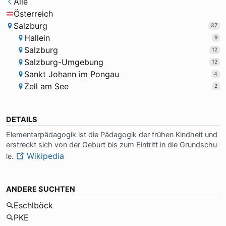
Alle
Österreich
Salzburg
37
Hallein
9
Salzburg
12
Salzburg-Umgebung
12
Sankt Johann im Pongau
4
Zell am See
2
DETAILS
Ele­men­tar­päd­ago­gik ist die Päd­ago­gik der frü­hen Kind­heit und
er­streckt sich von der Ge­burt bis zum Ein­tritt in die Grund­schu­
Wikipedia
le.
ANDERE SUCHTEN
Eschlböck
PKE