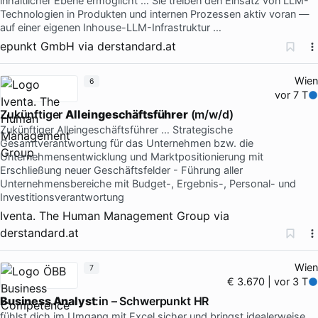
inhaltlicher Ebene ermöglicht … Sie treiben den Einsatz von LLM-
Technologien in Produkten und internen Prozessen aktiv voran —
auf einer eigenen Inhouse-LLM-Infrastruktur …
epunkt GmbH
via
derstandard.at
Wien
6
vor 7 T
Zukünftiger
Alleingeschäftsführer
(m/w/d)
Zukünftiger Alleingeschäftsführer … Strategische
Gesamtverantwortung für das Unternehmen bzw. die
Unternehmensentwicklung und Marktpositionierung mit
Erschließung neuer Geschäftsfelder - Führung aller
Unternehmensbereiche mit Budget-, Ergebnis-, Personal- und
Investitionsverantwortung
Iventa. The Human Management Group
via
derstandard.at
Wien
7
€ 3.670 | vor 3 T
Business Analyst
:in – Schwerpunkt HR
fühlst dich im Umgang mit Excel sicher und bringst idealerweise