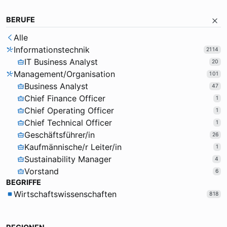
BERUFE
Alle
Informationstechnik
2114
IT Business Analyst
20
Management/Organisation
101
Business Analyst
47
Chief Finance Officer
1
Chief Operating Officer
1
Chief Technical Officer
1
Geschäftsführer/in
26
Kaufmännische/r Leiter/in
1
Sustainability Manager
4
Vorstand
6
BEGRIFFE
Wirtschaftswissenschaften
818