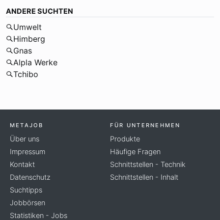
ANDERE SUCHTEN
Umwelt
Himberg
Gnas
Alpla Werke
Tchibo
METAJOB
FÜR UNTERNEHMEN
Über uns
Produkte
Impressum
Häufige Fragen
Kontakt
Schnittstellen - Technik
Datenschutz
Schnittstellen - Inhalt
Suchtipps
Jobbörsen
Statistiken - Jobs