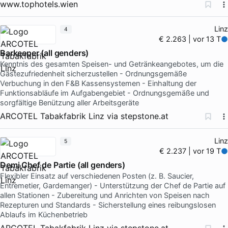
www.tophotels.wien
Linz
4
€ 2.263 | vor 13 T
Barkeeper (all genders)
Kenntnis des gesamten Speisen- und Getränkeangebotes, um die
Gästezufriedenheit sicherzustellen - Ordnungsgemäße
Verbuchung in den F&B Kassensystemen - Einhaltung der
Funktionsabläufe im Aufgabengebiet - Ordnungsgemäße und
sorgfältige Benützung aller Arbeitsgeräte
ARCOTEL Tabakfabrik Linz
via
stepstone.at
Linz
5
€ 2.237 | vor 19 T
Demi Chef de Partie (all genders)
Flexibler Einsatz auf verschiedenen Posten (z. B. Saucier,
Entremetier, Gardemanger) - Unterstützung der Chef de Partie auf
allen Stationen - Zubereitung und Anrichten von Speisen nach
Rezepturen und Standards - Sicherstellung eines reibungslosen
Ablaufs im Küchenbetrieb
ARCOTEL Tabakfabrik Linz
via
stepstone.at