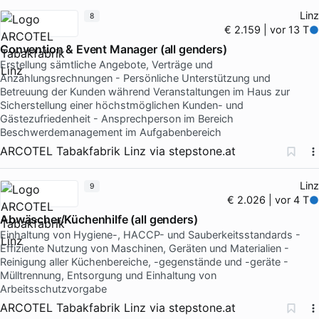
Linz
8
€ 2.159 | vor 13 T
Convention & Event Manager (all genders)
Erstellung sämtliche Angebote, Verträge und
Anzahlungsrechnungen - Persönliche Unterstützung und
Betreuung der Kunden während Veranstaltungen im Haus zur
Sicherstellung einer höchstmöglichen Kunden- und
Gästezufriedenheit - Ansprechperson im Bereich
Beschwerdemanagement im Aufgabenbereich
ARCOTEL Tabakfabrik Linz
via
stepstone.at
Linz
9
€ 2.026 | vor 4 T
Abwäscher/Küchenhilfe (all genders)
Einhaltung von Hygiene-, HACCP- und Sauberkeitsstandards -
Effiziente Nutzung von Maschinen, Geräten und Materialien -
Reinigung aller Küchenbereiche, -gegenstände und -geräte -
Mülltrennung, Entsorgung und Einhaltung von
Arbeitsschutzvorgabe
ARCOTEL Tabakfabrik Linz
via
stepstone.at