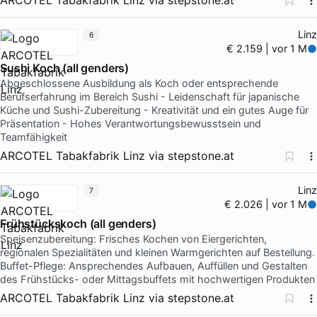
Linz
6
€ 2.159 | vor 1 M
Sushi Koch (all genders)
Abgeschlossene Ausbildung als Koch oder entsprechende
Berufserfahrung im Bereich Sushi - Leidenschaft für japanische
Küche und Sushi-Zubereitung - Kreativität und ein gutes Auge für
Präsentation - Hohes Verantwortungsbewusstsein und
Teamfähigkeit
ARCOTEL Tabakfabrik Linz
via
stepstone.at
Linz
7
€ 2.026 | vor 1 M
Frühstückskoch (all genders)
Speisenzubereitung: Frisches Kochen von Eiergerichten,
regionalen Spezialitäten und kleinen Warmgerichten auf Bestellung.
Buffet-Pflege: Ansprechendes Aufbauen, Auffüllen und Gestalten
des Frühstücks- oder Mittagsbuffets mit hochwertigen Produkten
ARCOTEL Tabakfabrik Linz
via
stepstone.at