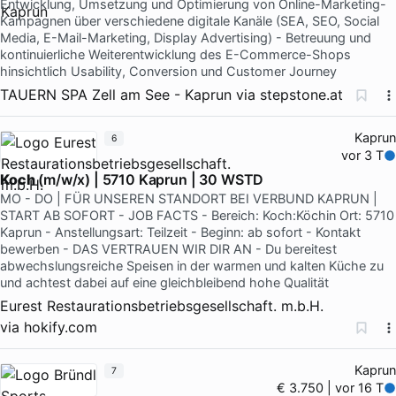
Entwicklung, Umsetzung und Optimierung von Online-Marketing-
Kampagnen über verschiedene digitale Kanäle (SEA, SEO, Social
Media, E-Mail-Marketing, Display Advertising) - Betreuung und
kontinuierliche Weiterentwicklung des E-Commerce-Shops
hinsichtlich Usability, Conversion und Customer Journey
TAUERN SPA Zell am See - Kaprun
via
stepstone.at
Kaprun
6
vor 3 T
Koch
(m/w/x) | 5710 Kaprun | 30 WSTD
MO - DO | FÜR UNSEREN STANDORT BEI VERBUND KAPRUN |
START AB SOFORT - JOB FACTS - Bereich: Koch:Köchin Ort: 5710
Kaprun - Anstellungsart: Teilzeit - Beginn: ab sofort - Kontakt
bewerben - DAS VERTRAUEN WIR DIR AN - Du bereitest
abwechslungsreiche Speisen in der warmen und kalten Küche zu
und achtest dabei auf eine gleichbleibend hohe Qualität
Eurest Restaurationsbetriebsgesellschaft. m.b.H.
via
hokify.com
Kaprun
7
€ 3.750 | vor 16 T