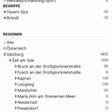
Wellness/Ernährung/Sport
4
BEGRIFFE
Tauern Spa
24
Bründl
13
REGIONEN
Alle
Österreich
Salzburg
8632
Zell am See
1392
Bruck an der Großglocknerstraße
60
Fusch an der Großglocknerstraße
9
Kaprun
138
Leogang
109
Maishofen
30
Maria Alm am Steinernen Meer
8
Niedernsill
9
Piesendorf
4