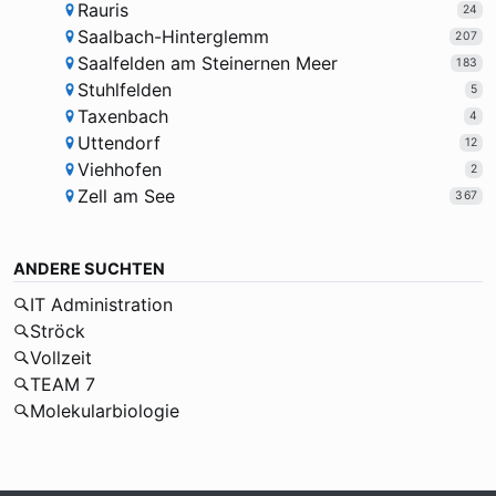
Rauris
24
Saalbach-Hinterglemm
207
Saalfelden am Steinernen Meer
183
Stuhlfelden
5
Taxenbach
4
Uttendorf
12
Viehhofen
2
Zell am See
367
ANDERE SUCHTEN
IT Administration
Ströck
Vollzeit
TEAM 7
Molekularbiologie