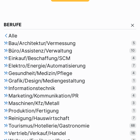
BERUFE
Alle
Bau/Architektur/Vermessung
5
Büro/Assistenz/Verwaltung
10
Einkauf/Beschaffung/SCM
4
Elektro/Energie/Automatisierung
7
Gesundheit/Medizin/Pflege
4
Grafik/Design/Mediengestaltung
1
Informationstechnik
3
Marketing/Kommunikation/PR
4
Maschinen/Kfz/Metall
3
Produktion/Fertigung
1
Reinigung/Hauswirtschaft
7
Tourismus/Hotellerie/Gastronomie
68
Vertrieb/Verkauf/Handel
16