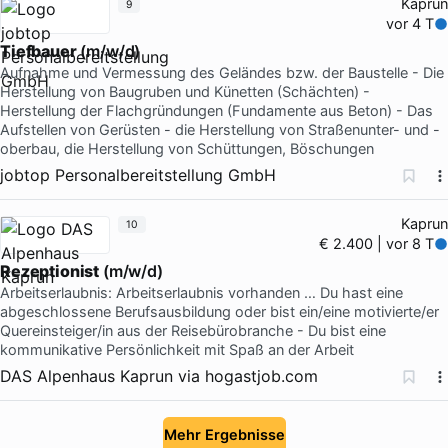
Kaprun
9
vor 4 T
Tiefbauer
(m/w/d)
Aufnahme und Vermessung des Geländes bzw. der Baustelle - Die
Herstellung von Baugruben und Künetten (Schächten) -
Herstellung der Flachgründungen (Fundamente aus Beton) - Das
Aufstellen von Gerüsten - die Herstellung von Straßenunter- und -
oberbau, die Herstellung von Schüttungen, Böschungen
jobtop Personalbereitstellung GmbH
Kaprun
10
€ 2.400 | vor 8 T
Rezeptionist
(m/w/d)
Arbeitserlaubnis: Arbeitserlaubnis vorhanden … Du hast eine
abgeschlossene Berufsausbildung oder bist ein/eine motivierte/er
Quereinsteiger/in aus der Reisebürobranche - Du bist eine
kommunikative Persönlichkeit mit Spaß an der Arbeit
DAS Alpenhaus Kaprun
via
hogastjob.com
Mehr Ergebnisse