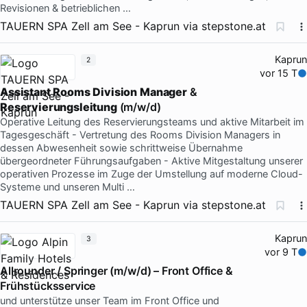
Revisionen & betrieblichen …
TAUERN SPA Zell am See - Kaprun
via
stepstone.at
Kaprun
2
vor 15 T
Assistant
Rooms
Division
Manager
&
Reservierungsleitung
(m/w/d)
Operative Leitung des Reservierungsteams und aktive Mitarbeit im
Tagesgeschäft - Vertretung des Rooms Division Managers in
dessen Abwesenheit sowie schrittweise Übernahme
übergeordneter Führungsaufgaben - Aktive Mitgestaltung unserer
operativen Prozesse im Zuge der Umstellung auf moderne Cloud-
Systeme und unseren Multi …
TAUERN SPA Zell am See - Kaprun
via
stepstone.at
Kaprun
3
vor 9 T
Allrounder / Springer (m/w/d) – Front Office &
Frühstücksservice
und unterstütze unser Team im Front Office und