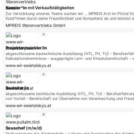
Kassier
*
in
mit Verkaufstätigkeiten
Zur Verstärkung unseres Teams suchen wir … MPREIS Arzl im Pitztal Dor
Kund*innen durch deine Freundlichkeit und Kompetenz ab und leistest 
MPREIS Warenvertriebs GmbH
4
Projektentwickler
/
in
abgeschlossene bautechnische Ausbildung (HTL, FH, TU) - Berufserfahru
Kalkulationskenntnisse - ausgeprägte Lern- und Einsatzbereitschaft - 
www.wir-swietelskys.at
5
Bauleiter
/
in
abgeschlossene technische Ausbildung (HTL, FH, TU) - Berufserfahrung 
von Vorteil - Bereitschaft zur Übernahme von Verantwortung und Freu
www.wir-swietelskys.at
6
Souschef
(m/w/d)
Stellvertretung des Küchenchefs - Leitung und Organisation des Küch