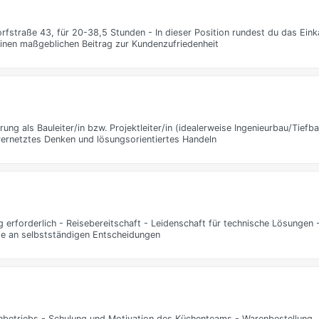
fstraße 43, für 20-38,5 Stunden - In dieser Position rundest du das Eink
einen maßgeblichen Beitrag zur Kundenzufriedenheit
ng als Bauleiter/in bzw. Projektleiter/in (idealerweise Ingenieurbau/Tief
vernetztes Denken und lösungsorientiertes Handeln
erforderlich - Reisebereitschaft - Leidenschaft für technische Lösungen 
de an selbstständigen Entscheidungen
enbetriebs - Schulung und Motivation des Küchenteams - Warenbestellung,