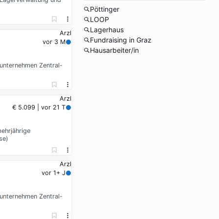
Pöttinger
LOOP
Lagerhaus
Arzl
Fundraising in Graz
vor 3 M
Hausarbeiter/in
uunternehmen Zentral-
Arzl
€ 5.099 | vor 21 T
ehrjährige
se)
Arzl
vor 1+ J
uunternehmen Zentral-