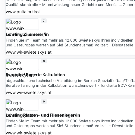
Qualitätskontrolle - Mitentwicklung neuer Gerichte und Menüs … Zuber
www.puitalm.tirol
7
Lehrling
Zimmerer
/
in
Finden Sie im Team mit mehr als 12.000 Swietelskys Ihren individuelle
und Osteuropas warten auf Sie! Stundenausmaß Vollzeit - Dienststelle 
www.wir-swietelskys.at
8
Expertin / Experte Kalkulation
abgeschlossene technische Ausbildung im Bereich Spezialtiefbau/Tiefba
Berufserfahrung in der Kalkulation wünschenswert - fundierte EDV-Ke
www.wir-swietelskys.at
9
Lehrling
Platten
-
und
Fliesenleger
/
in
Finden Sie im Team mit mehr als 12.000 Swietelskys Ihren individuelle
und Osteuropas warten auf Sie! Stundenausmaß Vollzeit - Dienststelle 
www.wir-swietelskys.at