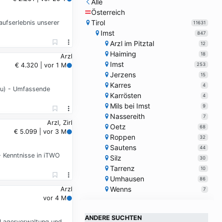
Alle
Österreich
Tirol
aufserlebnis unserer
11631
Imst
847
Arzl im Pitztal
12
Haiming
18
Arzl
Imst
253
€ 4.320 | vor 1 M
Jerzens
15
Karres
4
bau) - Umfassende
Karrösten
4
Mils bei Imst
9
Nassereith
7
Arzl, Zirl
Oetz
68
€ 5.099 | vor 3 M
Roppen
32
Sautens
44
- Kenntnisse in iTWO
Silz
30
Tarrenz
10
Umhausen
86
Wenns
Arzl
7
vor 4 M
ANDERE SUCHTEN
 Lagerverwaltung und