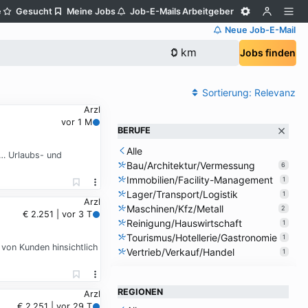
e
Gesucht
Meine Jobs
Job-E-Mails
Arbeitgeber
Neue Job-E-Mail
Jobs finden
Sortierung:
Relevanz
Arzl
vor 1 M
BERUFE
Alle
… Urlaubs- und
Bau/Architektur/Vermessung
6
Immobilien/Facility-Management
1
Lager/Transport/Logistik
1
Arzl
Maschinen/Kfz/Metall
2
€ 2.251 | vor 3 T
Reinigung/Hauswirtschaft
1
Tourismus/Hotellerie/Gastronomie
1
von Kunden hinsichtlich
Vertrieb/Verkauf/Handel
1
REGIONEN
Arzl
€ 2.251 | vor 29 T