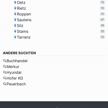
Oetz
72
Rietz
10
Roppen
31
Sautens
47
Silz
29
Stams
22
Tarrenz
10
ANDERE SUCHTEN
Buchhandel
Merkur
Hyundai
Hofer KG
Peuerbach