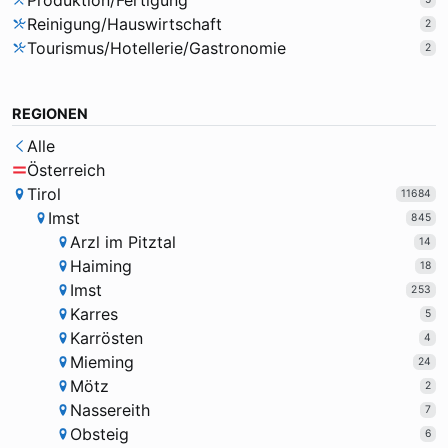
Produktion/Fertigung
Reinigung/Hauswirtschaft
2
Tourismus/Hotellerie/Gastronomie
2
REGIONEN
Alle
Österreich
Tirol
11684
Imst
845
Arzl im Pitztal
14
Haiming
18
Imst
253
Karres
5
Karrösten
4
Mieming
24
Mötz
2
Nassereith
7
Obsteig
6