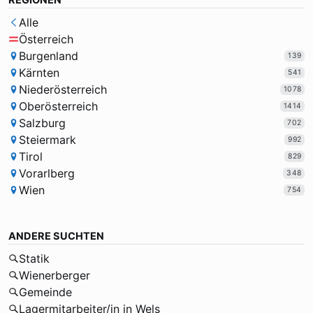
REGIONEN
Alle
Österreich
Burgenland
139
Kärnten
541
Niederösterreich
1078
Oberösterreich
1414
Salzburg
702
Steiermark
992
Tirol
829
Vorarlberg
348
Wien
754
ANDERE SUCHTEN
Statik
Wienerberger
Gemeinde
Lagermitarbeiter/in in Wels