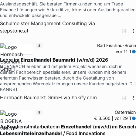
Auslandsgeschäft. Sie beraten Firmenkunden rund um Trade
Finance Lösungen wie Akkreditive, Inkassi oder Auslandsgarantien
und entwickeln passgenaue …
Schulmeister Management Consulting
via
stepstone.at
Bad Fischau-Brunn
8
vor 11 T
Lehre im
Einzelhandel
Baumarkt
(w/m/d) 2026
HORNBACH erleben und mit jedem Projekt wachsen. dich in
deinem Fachbereich spezialisieren. unsere Kunden mit deinem
erlernten Fachwissen beraten. durch die Gestaltung von
ansprechenden Warenplatzierungen unsere Kunden begeistern. DU
KANNST
Hornbach Baumarkt GmbH
via
hokify.com
Österreich
9
€ 3.500 | vor 29 T
Außendienstmitarbeiter:in
Einzelhandel
(m/w/d) im Bereich
Lebensmitteleinzelhandel
/ Food Innovations