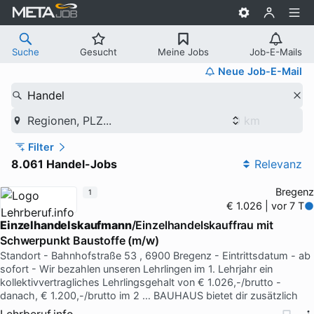
Suche
Gesucht
Meine Jobs
Job-E-Mails
Neue Job-E-Mail
Handel
Regionen, PLZ...
Filter
8.061 Handel-Jobs
Relevanz
Bregenz
1
€ 1.026 | vor 7 T
Einzelhandelskaufmann
/Einzelhandelskauffrau mit
Schwerpunkt Baustoffe (m/w)
Standort - Bahnhofstraße 53 , 6900 Bregenz - Eintrittsdatum - ab
sofort - Wir bezahlen unseren Lehrlingen im 1. Lehrjahr ein
kollektivvertragliches Lehrlingsgehalt von € 1.026,-/brutto -
danach, € 1.200,-/brutto im 2 … BAUHAUS bietet dir zusätzlich
Lehrberuf.info