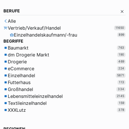
BERUFE
Alle
Vertrieb/Verkauf/Handel
11650
Einzelhandelskaufmann/-frau
899
BEGRIFFE
Baumarkt
763
dm Drogerie Markt
190
Drogerie
469
eCommerce
224
Einzelhandel
5871
Futterhaus
113
Großhandel
334
Lebensmitteleinzelhandel
2145
Textileinzelhandel
159
XXXLutz
378