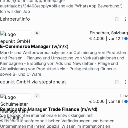
https://job.obi.com/p/homepage-
austria/jobs/34408/applyApi&lang=de "WhatsApp Bewerbung")
Ich will den Job
Lehrberuf.info
Elsbethen, Salzburg
6
€ 4.000 | vor 12 T
E-Commerce Manager
(w/m/x)
Markt- und Wettbewerbsanalysen zur Optimierung von Produkten
und Preisen - Planung und Umsetzung von Verkaufsaktionen und
Kampagnen - Erstellung von Ads und Newsletter - Pflege und
Aktualisierung von Produktartikeln - Preisgestaltung für neue-
sowie B- und C-Ware
epunkt GmbH
via
stepstone.at
Linz
7
€ 5.000 | vor 19 T
Relationship Manager
Trade Finance
(m/w/d)
Sie beobachten internationale Entwicklungen mit
wirtschaftlichen/geopolitischen Veränderungen und beraten
Unternehmen mit Ihrem Spezial Wissen im internationalen