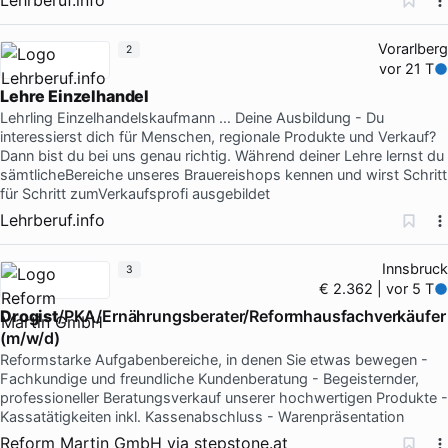
Vorarlberg
2
vor 21 T
Lehre Einzelhandel
Lehrling Einzelhandelskaufmann … Deine Ausbildung - Du
interessierst dich für Menschen, regionale Produkte und Verkauf?
Dann bist du bei uns genau richtig. Während deiner Lehre lernst du
sämtlicheBereiche unseres Brauereishops kennen und wirst Schritt
für Schritt zumVerkaufsprofi ausgebildet
Lehrberuf.info
Innsbruck
3
€ 2.362 | vor 5 T
Drogist
/PKA/Ernährungsberater/Reformhausfachverkäufer
(m/w/d)
Reformstarke Aufgabenbereiche, in denen Sie etwas bewegen -
Fachkundige und freundliche Kundenberatung - Begeisternder,
professioneller Beratungsverkauf unserer hochwertigen Produkte -
Kassatätigkeiten inkl. Kassenabschluss - Warenpräsentation
Reform Martin GmbH
via
stepstone.at