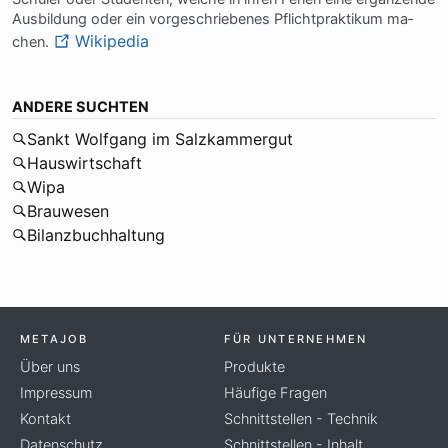
Aus­bil­dung oder ein vor­ge­schrie­be­nes Pflicht­prak­ti­kum ma­
Wikipedia
chen.
ANDERE SUCHTEN
Sankt Wolfgang im Salzkammergut
Hauswirtschaft
Wipa
Brauwesen
Bilanzbuchhaltung
METAJOB
FÜR UNTERNEHMEN
Über uns
Produkte
Impressum
Häufige Fragen
Kontakt
Schnittstellen - Technik
Datenschutz
Schnittstellen - Inhalt