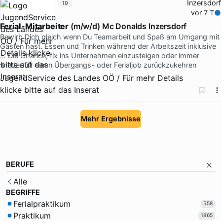
Inzersdorf
10
vor 7 T
Ferial-Mitarbeiter
(m/w/d) Mc Donalds Inzersdorf
Bewirb Dich gleich wenn Du Teamarbeit und Spaß am Umgang mit
Gästen hast. Essen und Trinken während der Arbeitszeit inklusive
… Die Chance, fix ins Unternehmen einzusteigen oder immer
wieder für einen Übergangs- oder Ferialjob zurückzukehren
JugendService des Landes OÖ / Für mehr Details
klicke bitte auf das Inserat
Mehr Ergebnisse
BERUFE
Alle
BEGRIFFE
Ferialpraktikum
558
Praktikum
1865