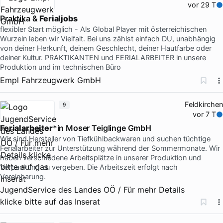
vor 29 T
Praktika &
Ferialjobs
flexibler Start möglich - Als Global Player mit österreichischen
Wurzeln leben wir Vielfalt. Bei uns zählst einfach DU, unabhängig
von deiner Herkunft, deinem Geschlecht, deiner Hautfarbe oder
deiner Kultur. PRAKTIKANTEN und FERIALARBEITER in unsere
Produktion und im technischen Büro
Empl Fahrzeugwerk GmbH
Feldkirchen
9
vor 7 T
Ferialarbeiter
*in Moser Teiglinge GmbH
Wir sind Hersteller von Tiefkühlbackwaren und suchen tüchtige
Ferialarbeiter zur Unterstützung während der Sommermonate. Wir
haben verschiedene Arbeitsplätze in unserer Produktion und
Verpackung zu vergeben. Die Arbeitszeit erfolgt nach
Vereinbarung.
JugendService des Landes OÖ / Für mehr Details
klicke bitte auf das Inserat