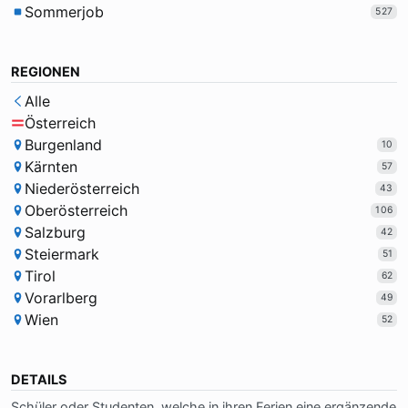
Sommerjob
527
REGIONEN
Alle
Österreich
Burgenland
10
Kärnten
57
Niederösterreich
43
Oberösterreich
106
Salzburg
42
Steiermark
51
Tirol
62
Vorarlberg
49
Wien
52
DETAILS
Schü­ler oder Stu­den­ten, wel­che in ih­ren Fe­ri­en ei­ne er­gän­zen­de