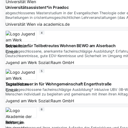
Universitätsassistent*in Praedoc
abgeschlossenes Masterstudium in der Evangelischen Theologie oder 
Beurteilungen in cristentumsgeschichtlichen Lehrveranstaltungen (das
Universität Wien
via
academics.de
4
Betreuer:in für Teilbetreutes Wohnen BEWO am Alserbach
Eine abgeschlossene, anerkannte facheinschlägige Ausbildung*. Erfahru
Deutschkenntnisse, gute EDV-Kenntnisse und Sicherheit im Umgang mit
Jugend am Werk Sozial:Raum GmbH
5
Tagesbetreuer:in für Wohngemeinschaft Engerthstraße
Eine abgeschlossene facheinschlägige Ausbildung* inklusive UBV (IB-W
Menschen individuell zu begleiten und gemeinsam mit ihnen ihren Alltag
Jugend am Werk Sozial:Raum GmbH
6
Rektor_in
Vor dem Hintergrund ihrer zentralen Aufgabe der Entwicklung und Ersch