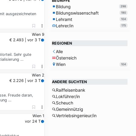
BEGRIFFE
Bildung
298
Bildungswissenschaft
190
mit ausgezeichneten
Lehramt
104
Lehrer/in
175
Wien 9
€ 2.493 | vor 3 T
REGIONEN
Alle
orteil. Sehr gute
Österreich
ialisierung …
Wien
104
Wien 2
€ 2.226 | vor 3 T
ANDERE SUCHTEN
Raiffeisenbank
sse. Freude daran,
Lokführer/in
rung …
Scheuch
Gemeinnützig
Vertriebsingenieur/in
Wien 1
vor 24 T
rchitektur,