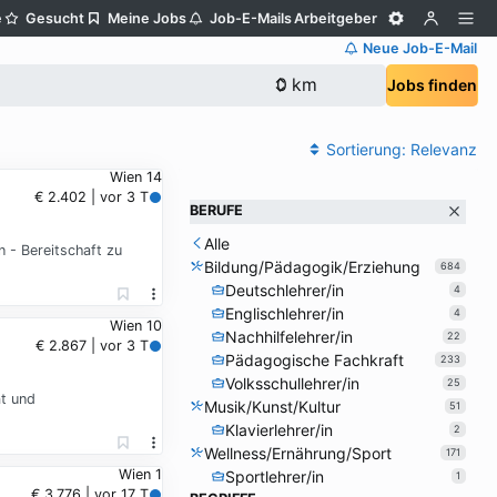
e
Gesucht
Meine Jobs
Job-E-Mails
Arbeitgeber
Neue Job-E-Mail
Jobs finden
Sortierung:
Relevanz
Wien 14
€ 2.402 | vor 3 T
BERUFE
Alle
 - Bereitschaft zu
Bildung/Pädagogik/Erziehung
684
Deutschlehrer/in
4
Englischlehrer/in
4
Wien 10
Nachhilfelehrer/in
22
€ 2.867 | vor 3 T
Pädagogische Fachkraft
233
Volksschullehrer/in
25
ät und
Musik/Kunst/Kultur
51
Klavierlehrer/in
2
Wellness/Ernährung/Sport
171
Wien 1
Sportlehrer/in
1
€ 3.776 | vor 17 T