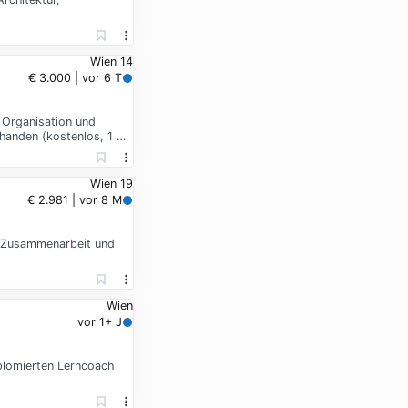
Wien 14
€ 3.000 | vor 6 T
 Organisation und
rhanden (kostenlos, 1 …
Wien 19
€ 2.981 | vor 8 M
c. Zusammenarbeit und
Wien
vor 1+ J
iplomierten Lerncoach