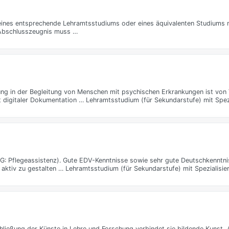
eines entsprechende Lehramtsstudiums oder eines äquivalenten Studiums 
 Abschlusszeugnis muss …
ng in der Begleitung von Menschen mit psychischen Erkrankungen ist von V
 digitaler Dokumentation … Lehramtsstudium (für Sekundarstufe) mit Spez
G: Pflegeassistenz). Gute EDV-Kenntnisse sowie sehr gute Deutschkenntni
 aktiv zu gestalten … Lehramtsstudium (für Sekundarstufe) mit Spezialisie
ließung der Künste in Lehre und Forschung verbindet sie bildende Kunst, A