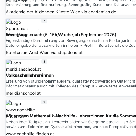
Konservierung und Restaurierung, Szenografie, Kunst- und Kulturwiss
Akademie der bildenden Künste Wien
via
academics.de
7
Bewegungscoach (5-15h/Woche, ab September 2026)
Eigenständige Durchführung von Bewegungseinheiten in Kindergärten un
Dateneingabe der absolvierten Einheiten - Profil … Bereitschaft die Z
Sportunion West-Wien
via
stepstone.at
8
Volksschullehrer
/innen
Erteilung von stundenplanmäßigem, qualitativ hochwertigem Unterricht
Informationsaustausch mit Kollegen des Campus - erweiterte Anwesenh
meridianschool.at
9
Wir suchen Mathematik-Nachhilfe-Lehrer*innen für die Sommer
Neben Ihrer Tätigkeit als Lehrer*in bilden wir Sie gerne parallel - so S
sowie zum diplomierten Dyskalkulietrainer aus, um neue Perspektiven 
www.nachhilfe-finden.at