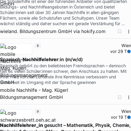
Die Schülerhilfe ist einer der führenden Anbieter von qualifizierten
Bildungs- und Nachhilfeangeboten in Österreich und bietet
Schüler:innen seit über 30 Jahren Nachhilfe in allen gängigen
Fächern, sowie alle Schulstufen und Schultypen. Unser Team
wächst ständig und daher suchen wir gerade Verstärkung für …
wieland. Bildungszentrum GmbH
via
hokify.com
Wien
8
vor 29 T
Spanisch-
Nachhilfelehrer
:in (m/w/d)
Spanisch gehört zu den beliebtesten Fremdsprachen – dennoch
fällt es vielen Schüler:innen schwer, den Anschluss zu halten. Mit
Ihrer Hilfe können Lernende ihre Kenntnisse verbessern und
Sicherheit im Umgang mit der Sprache gewinnen
mobile Nachhilfe - Mag. Kügerl
Bildungsmanagement GmbH
Wien
9
vor 19 T
Nachhilfelehrer_in
gesucht – Mathematik, Physik, Chemie,