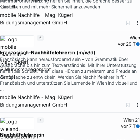
Mit Ihrer Unterstützung helfen Sie ihnen, die Sprache besser zu
verstehen und mit mehr Sicherheit anzuwenden
mobile Nachhilfe - Mag. Kügerl
Bildungsmanagement GmbH
Wien
6
vor 29 T
Französisch-
Nachhilfelehrer
:in (m/w/d)
Französisch kann herausfordernd sein – von Grammatik über
Aussprache bis hin zum Textverständnis. Mit Ihrer Unterstützung
helfen Sie Schüler:innen, diese Hürden zu meistern und Freude an
der Sprache zu entwickeln. Werden Sie Nachhilfelehrer:in für
Französisch und unterstützen Sie Lernende in Wien individuell und
…
mobile Nachhilfe - Mag. Kügerl
Bildungsmanagement GmbH
Wien 21
7
vor 7 T
Nachhilfelehrer
:in