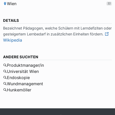
Wien
22
DETAILS
Be­zeich­net Päd­ago­gen, wel­che Schü­lern mit Lern­de­fi­zi­ten oder
ge­stei­ger­tem Lern­be­darf in zu­sätz­li­chen Ein­hei­ten för­dern.
Wikipedia
ANDERE SUCHTEN
Produktmanager/in
Universität Wien
Endoskopie
Wundmanagement
Hunkemöller