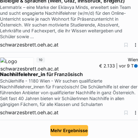
Biologie & Sprachen (Wien, Graz, Innsbruck, Bregenz)
Lernmatrix – eine Marke der Eklavya Minds, erweitert sein Team
und sucht engagierte Nachhilfelehrer (w/m/d) für den Online-
Unterricht sowie je nach Wohnort für Präsenzunterricht in
Österreich. Wir suchen motivierte Studierende, Absolvent,
Lehrkräfte und Fachexpert, die ihr Wissen weitergeben und
Schüler sowie …
schwarzesbrett.oeh.ac.at
Wien
10
€ 2.133 | vor 9 T
Nachhilfelehrer_in
für Französisch
Schülerhilfe - 1180 Wien - Wir suchen qualifizierte
Nachhilfelehrer_innen für Französisch! Die Schülerhilfe ist einer der
führenden Anbieter von qualifizierter Nachhilfe in ganz Österreich.
Seit fast 40 Jahren bieten wir SchülerInnen Nachhilfe in allen
gängigen Fächern, für alle Klassen und Schularten
schwarzesbrett.oeh.ac.at
Mehr Ergebnisse