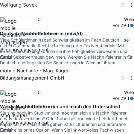
Wolfgang Sovek
Wien
2
vor 29 T
Deutsch-
Nachhilfelehrer
:in (m/w/d)
Viele Schüler:innen haben Schwierigkeiten im Fach Deutsch – sei
es bei Grammatik, Rechtschreibung oder Textverständnis. Mit
Ihrer Unterstützung können sie ihre Fähigkeiten verbessern und
neues Selbstvertrauen gewinnen. Werden Sie Nachhilfelehrer:in für
Deutsch und begleiten Sie Schüler:innen in Wien auf ihrem …
mobile Nachhilfe - Mag. Kügerl
Bildungsmanagement GmbH
Wien
3
vor 29 T
Werde
Nachhilfelehrer
/in und mach den Unterschied
Sie sind noch im Studium und möchten sich als Nachhilfelehrer
etwas dazuverdienen? Oder haben als routinierte Lehrkraft noch
Kapazität frei? Nachhilfe geben ist für Studenten und erfahrene
Lehrer eine prima Option! Wenn Sie Ihr wertvolles Fachwissen