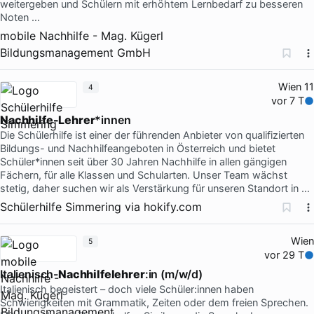
weitergeben und Schülern mit erhöhtem Lernbedarf zu besseren
Noten …
mobile Nachhilfe - Mag. Kügerl
Bildungsmanagement GmbH
Wien 11
4
vor 7 T
Nachhilfe-Lehrer
*innen
Die Schülerhilfe ist einer der führenden Anbieter von qualifizierten
Bildungs- und Nachhilfeangeboten in Österreich und bietet
Schüler*innen seit über 30 Jahren Nachhilfe in allen gängigen
Fächern, für alle Klassen und Schularten. Unser Team wächst
stetig, daher suchen wir als Verstärkung für unseren Standort in …
Schülerhilfe Simmering
via
hokify.com
Wien
5
vor 29 T
Italienisch-
Nachhilfelehrer
:in (m/w/d)
Italienisch begeistert – doch viele Schüler:innen haben
Schwierigkeiten mit Grammatik, Zeiten oder dem freien Sprechen.