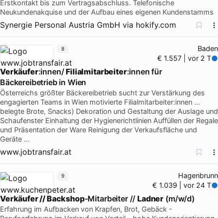
Erstkontakt bis zum Vertragsabschluss. Telefonische
Neukundenakquise und der Aufbau eines eigenen Kundenstamms
Synergie Personal Austria GmbH
via
hokify.com
Baden
8
€ 1.557 | vor 2 T
Verkäufer
:innen/
Filialmitarbeiter
:innen für
Bäckereibetrieb in Wien
Österreichs größter Bäckereibetrieb sucht zur Verstärkung des
engagierten Teams in Wien motivierte Filialmitarbeiter:innen …
belegte Brote, Snacks) Dekoration und Gestaltung der Auslage und
Schaufenster Einhaltung der Hygienerichtlinien Auffüllen der Regale
und Präsentation der Ware Reinigung der Verkaufsfläche und
Geräte …
www.jobtransfair.at
Hagenbrunn
9
€ 1.039 | vor 24 T
Verkäufer // Backshop
-Mitarbeiter //
Ladner
(m/w/d)
Erfahrung im Aufbacken von Krapfen, Brot, Gebäck -