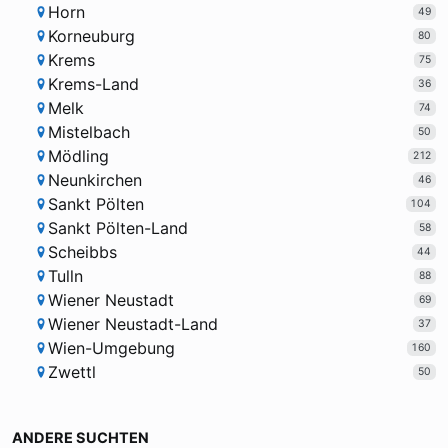
Horn
49
Korneuburg
80
Krems
75
Krems-Land
36
Melk
74
Mistelbach
50
Mödling
212
Neunkirchen
46
Sankt Pölten
104
Sankt Pölten-Land
58
Scheibbs
44
Tulln
88
Wiener Neustadt
69
Wiener Neustadt-Land
37
Wien-Umgebung
160
Zwettl
50
ANDERE SUCHTEN