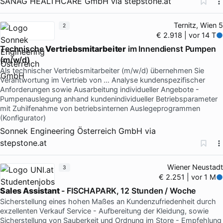
SANAG HEALTHCARE GmbH
via
stepstone.at
Ternitz, Wien 5
2
€ 2.918 | vor 14 T
Technische
Vertriebsmitarbeiter
im Innendienst Pumpen
(m/w/d)
Als technischer Vertriebsmitarbeiter (m/w/d) übernehmen Sie
Verantwortung im Vertrieb von … Analyse kundenspezifischer
Anforderungen sowie Ausarbeitung individueller Angebote -
Pumpenauslegung anhand kundenindividueller Betriebsparameter
mit Zuhilfenahme von betriebsinternen Auslegeprogrammen
(Konfigurator)
Sonnek Engineering Österreich GmbH
via
stepstone.at
Wiener Neustadt
3
€ 2.251 | vor 1 M
Sales Assistant
- FISCHAPARK, 12 Stunden / Woche
Sicherstellung eines hohen Maßes an Kundenzufriedenheit durch
exzellenten Verkauf Service - Aufbereitung der Kleidung, sowie
Sicherstellung von Sauberkeit und Ordnung im Store - Empfehlung