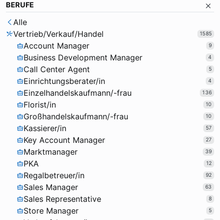
BERUFE
Alle
Vertrieb/Verkauf/Handel
1585
Account Manager
9
Business Development Manager
4
Call Center Agent
5
Einrichtungsberater/in
4
Einzelhandelskaufmann/-frau
136
Florist/in
10
Großhandelskaufmann/-frau
10
Kassierer/in
57
Key Account Manager
27
Marktmanager
39
PKA
12
Regalbetreuer/in
92
Sales Manager
63
Sales Representative
8
Store Manager
5