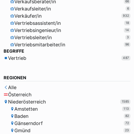
Verkaufsberater/in
66
Verkaufsleiter/in
6
Verkäufer/in
932
Vertriebsassistent/in
18
Vertriebsingenieur/in
14
Vertriebsleiter/in
3
Vertriebsmitarbeiter/in
96
BEGRIFFE
Vertrieb
487
REGIONEN
Alle
Österreich
Niederösterreich
1585
Amstetten
113
Baden
82
Gänserndorf
72
Gmünd
23