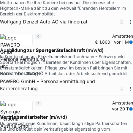
Motto bauen Sie Ihre Karriere bei uns auf. Die chinesische
Hightech-Marke zählt zu den weltweit führenden Herstellern im
Bereich der Elektromobilität
Wolfgang Denzel Auto AG
via
finden.at
Amstetten
6
€ 1.800 | vor 1 M
Ausbildung zur
Sportgerätefachkraft
(m/w/d)
In Kombination mit Einzelhandelskauffrau/mann - Schwerpunkt
Sportartikel möglich … Beraten der KundInnen über Eigenschaften,
Einsatzmöglichkeiten, Pflege usw. Im besten Fall bringen Sie mit :
Du bist beim AMS NÖ Arbeitslos oder Arbeitssuchend gemeldet
PAWERO GmbH - Personalvermittlung und
Karriereberatung
Amstetten
7
vor 20 T
Vertriebsmitarbeiter
(m/w/d)
Du gewinnst neue KundInnen, baust langfristige Partnerschaften
auf und betreust dein Verkaufsgebiet eigenständig vom