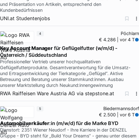
und Präsentation von Artikeln, entsprechend den
Kundenbedürfnissen
UNI.at Studentenjobs
Pöchlarn
4
€ 4.286 | vor 4 T
Key Account Manager
für Geflügelfutter (w/m/d) -
Österreich / Süddeutschland
Professioneller Vertrieb unserer hochqualitativen
Geflügelfutterprodukte. Gesamtverantwortung für die Umsatz-
und Ertragsentwicklung der Tierkategorie „Geflügel“. Aktive
Betreuung und Beratung unserer Stammkund:innen. Ausbau
unserer Marktstellung durch Neukund:innengewinnung
RWA Raiffeisen Ware Austria AG
via
stepstone.at
Biedermannsdorf
5
€ 2.500 | vor 6 T
Automobilverkäufer
:in (m/w/d) für die Marke BYD
Dienstort: 2351 Wiener Neudorf - Ihre Karriere in der DENZEL
Gruppe - BYD steht für „Build Your Dreams“ - genau unter diesem