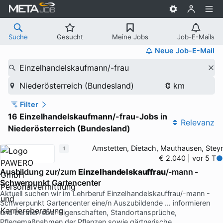
Suche
Gesucht
Meine Jobs
Job-E-Mails
Neue Job-E-Mail
Einzelhandelskaufmann/-frau
Niederösterreich (Bundesland)
Filter
16 Einzelhandelskaufmann/-frau-Jobs in
Relevanz
Niederösterreich (Bundesland)
Amstetten, Dietach, Mauthausen, Steyr
1
€ 2.040 | vor 5 T
Ausbildung zur/zum
Einzelhandelskauffrau
/-mann -
Schwerpunkt Gartencenter
Aktuell suchen wir im Lehrberuf Einzelhandelskauffrau/-mann -
Schwerpunkt Gartencenter eine/n Auszubildende … informieren
und beraten über Eigenschaften, Standortansprüche,
Pflegemaßnahmen der Pflanzen sowie gärtnerische