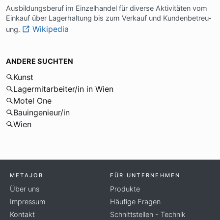
Aus­bil­dungs­be­ruf im Ein­zel­han­del für di­ver­se Ak­ti­vi­tä­ten vom
Ein­kauf über La­ger­hal­tung bis zum Ver­kauf und Kun­den­be­treu­
Wikipedia
ung.
ANDERE SUCHTEN
Kunst
Lagermitarbeiter/in in Wien
Motel One
Bauingenieur/in
Wien
METAJOB
FÜR UNTERNEHMEN
Über uns
Produkte
Impressum
Häufige Fragen
Kontakt
Schnittstellen - Technik