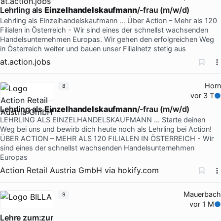
Lehrling als
Einzelhandelskaufmann
/-frau (m/w/d)
Lehrling als Einzelhandelskaufmann … Über Action – Mehr als 120
Filialen in Österreich - Wir sind eines der schnellst wachsenden
Handelsunternehmen Europas. Wir gehen den erfolgreichen Weg
in Österreich weiter und bauen unser Filialnetz stetig aus
at.action.jobs
Horn
8
vor 3 T
Lehrling als
Einzelhandelskaufmann
/-frau (m/w/d)
LEHRLING ALS EINZELHANDELSKAUFMANN … Starte deinen
Weg bei uns und bewirb dich heute noch als Lehrling bei Action!
ÜBER ACTION – MEHR ALS 120 FILIALEN IN ÖSTERREICH - Wir
sind eines der schnellst wachsenden Handelsunternehmen
Europas
Action Retail Austria GmbH
via
hokify.com
Mauerbach
9
vor 1 M
Lehre zum:zur