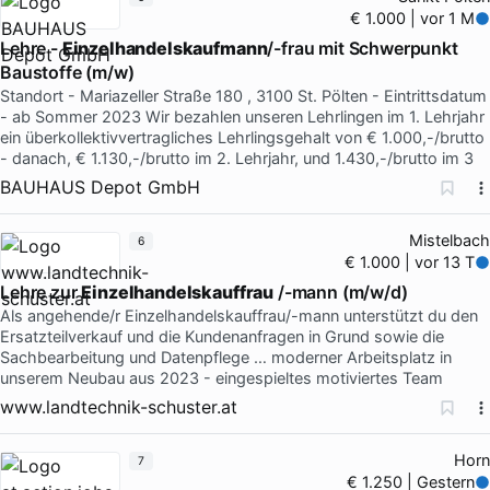
€ 1.000 | vor 1 M
Lehre -
Einzelhandelskaufmann
/-frau mit Schwerpunkt
Baustoffe (m/w)
Standort - Mariazeller Straße 180 , 3100 St. Pölten - Eintrittsdatum
- ab Sommer 2023 Wir bezahlen unseren Lehrlingen im 1. Lehrjahr
ein überkollektivvertragliches Lehrlingsgehalt von € 1.000,-/brutto
- danach, € 1.130,-/brutto im 2. Lehrjahr, und 1.430,-/brutto im 3
BAUHAUS Depot GmbH
Mistelbach
6
€ 1.000 | vor 13 T
Lehre zur
Einzelhandelskauffrau
/-mann (m/w/d)
Als angehende/r Einzelhandelskauffrau/-mann unterstützt du den
Ersatzteilverkauf und die Kundenanfragen in Grund sowie die
Sachbearbeitung und Datenpflege … moderner Arbeitsplatz in
unserem Neubau aus 2023 - eingespieltes motiviertes Team
www.landtechnik-schuster.at
Horn
7
€ 1.250 | Gestern