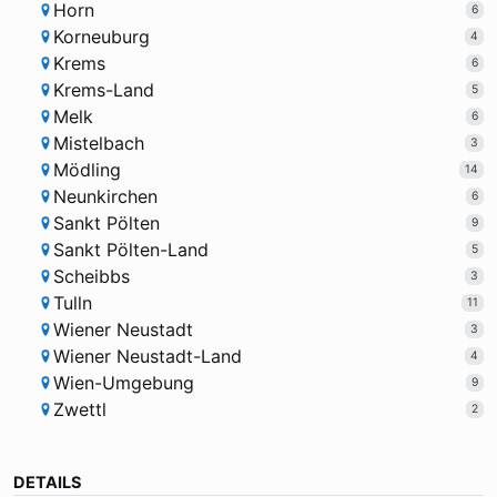
Horn
6
Korneuburg
4
Krems
6
Krems-Land
5
Melk
6
Mistelbach
3
Mödling
14
Neunkirchen
6
Sankt Pölten
9
Sankt Pölten-Land
5
Scheibbs
3
Tulln
11
Wiener Neustadt
3
Wiener Neustadt-Land
4
Wien-Umgebung
9
Zwettl
2
DETAILS