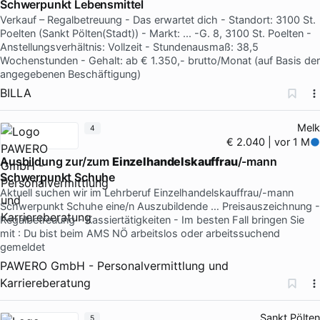
Schwerpunkt Lebensmittel
Verkauf – Regalbetreuung - Das erwartet dich - Standort: 3100 St.
Poelten (Sankt Pölten(Stadt)) - Markt: ... -G. 8, 3100 St. Poelten -
Anstellungsverhältnis: Vollzeit - Stundenausmaß: 38,5
Wochenstunden - Gehalt: ab € 1.350,- brutto/Monat (auf Basis der
angegebenen Beschäftigung)
BILLA
Melk
4
€ 2.040 | vor 1 M
Ausbildung zur/zum
Einzelhandelskauffrau
/-mann
Schwerpunkt Schuhe
Aktuell suchen wir im Lehrberuf Einzelhandelskauffrau/-mann
Schwerpunkt Schuhe eine/n Auszubildende … Preisauszeichnung -
Regalbetreuung - Kassiertätigkeiten - Im besten Fall bringen Sie
mit : Du bist beim AMS NÖ arbeitslos oder arbeitssuchend
gemeldet
PAWERO GmbH - Personalvermittlung und
Karriereberatung
Sankt Pölten
5