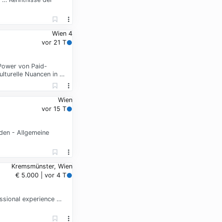
Wien 4
vor 21 T
Power von Paid-
lturelle Nuancen in …
Wien
vor 15 T
den - Allgemeine
Kremsmünster, Wien
€ 5.000 | vor 4 T
essional experience …