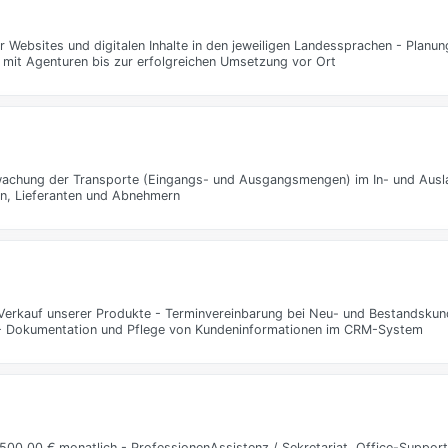
 Websites und digitalen Inhalte in den jeweiligen Landessprachen - Planu
it Agenturen bis zur erfolgreichen Umsetzung vor Ort
rwachung der Transporte (Eingangs- und Ausgangsmengen) im In- und Aus
n, Lieferanten und Abnehmern
Verkauf unserer Produkte - Terminvereinbarung bei Neu- und Bestandskun
 - Dokumentation und Pflege von Kundeninformationen im CRM-System
00,00 € monatlich - ProfessionenAssistenz / Sekretariat, Office-Support