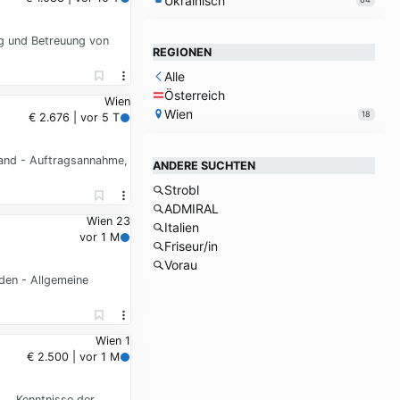
Ukrainisch
ng und Betreuung von
REGIONEN
Alle
Österreich
Wien
Wien
18
€ 2.676 | vor 5 T
land - Auftragsannahme,
ANDERE SUCHTEN
Strobl
ADMIRAL
Wien 23
Italien
vor 1 M
Friseur/in
Vorau
den - Allgemeine
Wien 1
€ 2.500 | vor 1 M
 … Kenntnisse der