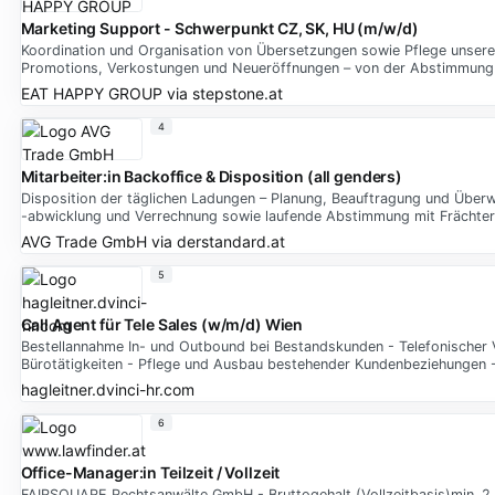
Marketing Support - Schwerpunkt CZ, SK, HU (m/w/d)
Koordination und Organisation von Übersetzungen sowie Pflege unserer
Promotions, Verkostungen und Neueröffnungen – von der Abstimmung m
EAT HAPPY GROUP
via
stepstone.at
4
Mitarbeiter:in Backoffice & Disposition (all genders)
Disposition der täglichen Ladungen – Planung, Beauftragung und Übe
-abwicklung und Verrechnung sowie laufende Abstimmung mit Frächter
AVG Trade GmbH
via
derstandard.at
5
Call Agent für Tele Sales (w/m/d) Wien
Bestellannahme In- und Outbound bei Bestandskunden - Telefonischer 
Bürotätigkeiten - Pflege und Ausbau bestehender Kundenbeziehungen
hagleitner.dvinci-hr.com
6
Office-Manager:in Teilzeit / Vollzeit
FAIRSQUARE Rechtsanwälte GmbH - Bruttogehalt (Vollzeitbasis)min. 2.5