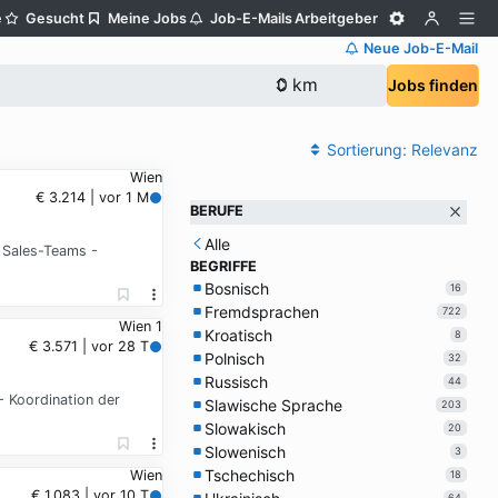
e
Gesucht
Meine Jobs
Job-E-Mails
Arbeitgeber
Neue Job-E-Mail
Jobs finden
Sortierung:
Relevanz
Wien
€ 3.214 | vor 1 M
BERUFE
Alle
 Sales-Teams -
BEGRIFFE
Bosnisch
16
Fremdsprachen
722
Wien 1
Kroatisch
8
€ 3.571 | vor 28 T
Polnisch
32
Russisch
44
- Koordination der
Slawische Sprache
203
Slowakisch
20
Slowenisch
3
Tschechisch
Wien
18
€ 1.083 | vor 10 T
64