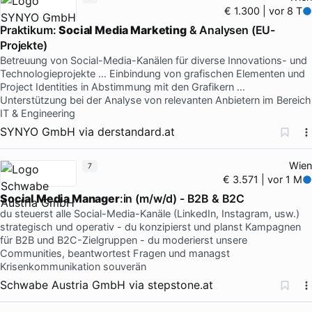
€ 1.300 | vor 8 T
Praktikum:
Social Media Marketing
& Analysen (EU-
Projekte)
Betreuung von Social-Media-Kanälen für diverse Innovations- und
Technologieprojekte … Einbindung von grafischen Elementen und
Project Identities in Abstimmung mit den Grafikern …
Unterstützung bei der Analyse von relevanten Anbietern im Bereich
IT & Engineering
SYNYO GmbH
via
derstandard.at
Wien
7
€ 3.571 | vor 1 M
Social Media Manager
:in (m/w/d) - B2B & B2C
du steuerst alle Social-Media-Kanäle (LinkedIn, Instagram, usw.)
strategisch und operativ - du konzipierst und planst Kampagnen
für B2B und B2C-Zielgruppen - du moderierst unsere
Communities, beantwortest Fragen und managst
Krisenkommunikation souverän
Schwabe Austria GmbH
via
stepstone.at