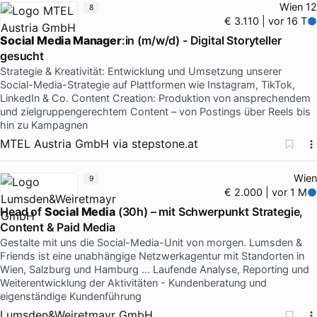
Wien 12
8
€ 3.110 | vor 16 T
Social Media Manager
:in (m/w/d) - Digital Storyteller
gesucht
Strategie & Kreativität: Entwicklung und Umsetzung unserer
Social-Media-Strategie auf Plattformen wie Instagram, TikTok,
LinkedIn & Co. Content Creation: Produktion von ansprechendem
und zielgruppengerechtem Content – von Postings über Reels bis
hin zu Kampagnen
MTEL Austria GmbH
via
stepstone.at
Wien
9
€ 2.000 | vor 1 M
Head of
Social Media
(30h) – mit Schwerpunkt Strategie,
Content & Paid Media
Gestalte mit uns die Social-Media-Unit von morgen. Lumsden &
Friends ist eine unabhängige Netzwerkagentur mit Standorten in
Wien, Salzburg und Hamburg … Laufende Analyse, Reporting und
Weiterentwicklung der Aktivitäten - Kundenberatung und
eigenständige Kundenführung
Lumsden&Weiretmayr GmbH