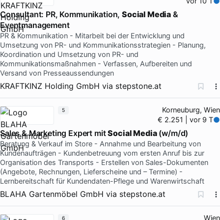
vor 10 T
Consultant: PR, Kommunikation,
Social Media
&
Eventmanagement
PR & Kommunikation - Mitarbeit bei der Entwicklung und
Umsetzung von PR- und Kommunikationsstrategien - Planung,
Koordination und Umsetzung von PR- und
Kommunikationsmaßnahmen - Verfassen, Aufbereiten und
Versand von Presseaussendungen
KRAFTKINZ Holding GmbH
via
stepstone.at
Korneuburg, Wien
5
€ 2.251 | vor 9 T
Sales & Marketing Expert mit
Social Media
(w/m/d)
Beratung & Verkauf im Store - Annahme und Bearbeitung von
Kundenaufträgen - Kundenbetreuung vom ersten Anruf bis zur
Organisation des Transports - Erstellen von Sales-Dokumenten
(Angebote, Rechnungen, Lieferscheine und – Termine) -
Lernbereitschaft für Kundendaten-Pflege und Warenwirtschaft
BLAHA Gartenmöbel GmbH
via
stepstone.at
Wien
6