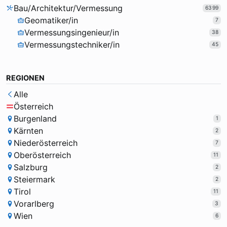
Bau/Architektur/Vermessung
6399
Geomatiker/in
7
Vermessungsingenieur/in
38
Vermessungstechniker/in
45
REGIONEN
Alle
Österreich
Burgenland
1
Kärnten
2
Niederösterreich
7
Oberösterreich
11
Salzburg
2
Steiermark
2
Tirol
11
Vorarlberg
3
Wien
6