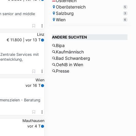
Österreich
Oberösterreich
5
Salzburg
3
n senior and middle
Wien
6
Linz
ANDERE SUCHTEN
€ 11.800 | vor 13 T
Bipa
Kaufmännisch
Zentrale Services mit
Bad Schwanberg
lentwicklung,
OeNB in Wien
Presse
Wien
vor 16 T
menszielen - Beratung
Mauthausen
vor 4 T