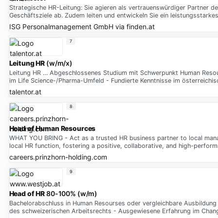
Strategische HR-Leitung: Sie agieren als vertrauenswürdiger Partner 
Geschäftsziele ab. Zudem leiten und entwickeln Sie ein leistungsstarke
ISG Personalmanagement GmbH
via
finden.at
7
Leitung HR
(w/m/x)
Leitung HR … Abgeschlossenes Studium mit Schwerpunkt Human Resour
im Life Science-/Pharma-Umfeld - Fundierte Kenntnisse im österreichis
talentor.at
8
Head of Human Resources
WHAT YOU BRING - Act as a trusted HR business partner to local manage
local HR function, fostering a positive, collaborative, and high-perform
careers.prinzhorn-holding.com
9
Head of HR
80-100% (w/m)
Bachelorabschluss in Human Resourses oder vergleichbare Ausbildung -
des schweizerischen Arbeitsrechts - Ausgewiesene Erfahrung im Cha