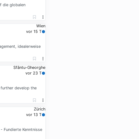
f die globalen
Wien
vor 15 T
gement, idealerweise
Sfântu-Gheorghe
vor 23 T
further develop the
Zürich
vor 13 T
- Fundierte Kenntnisse