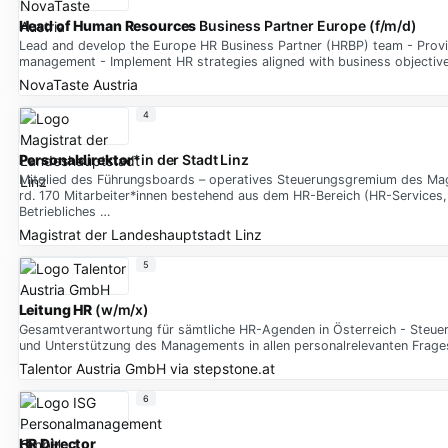
Head of Human Resources
Business Partner Europe (f/m/d)
Lead and develop the Europe HR Business Partner (HRBP) team - Provid
management - Implement HR strategies aligned with business objectiv
NovaTaste Austria
4
Personaldirektor
*in der Stadt Linz
Mitglied des Führungsboards – operatives Steuerungsgremium des Magi
rd. 170 Mitarbeiter*innen bestehend aus dem HR-Bereich (HR-Services, 
Betriebliches …
Magistrat der Landeshauptstadt Linz
5
Leitung HR
(w/m/x)
Gesamtverantwortung für sämtliche HR-Agenden in Österreich - Steuer
und Unterstützung des Managements in allen personalrelevanten Fragest
Talentor Austria GmbH
via
stepstone.at
6
HR Director