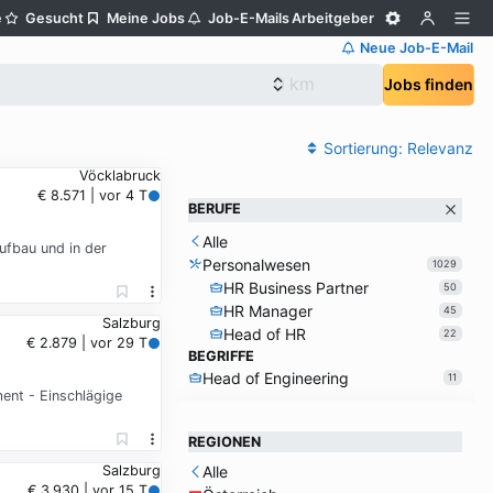
e
Gesucht
Meine Jobs
Job-E-Mails
Arbeitgeber
Neue Job-E-Mail
Jobs finden
Sortierung:
Relevanz
Vöcklabruck
€ 8.571 | vor 4 T
BERUFE
Alle
ufbau und in der
Personalwesen
1029
HR Business Partner
50
HR Manager
45
Salzburg
Head of HR
22
€ 2.879 | vor 29 T
BEGRIFFE
Head of Engineering
11
ent - Einschlägige
REGIONEN
Alle
Salzburg
€ 3.930 | vor 15 T