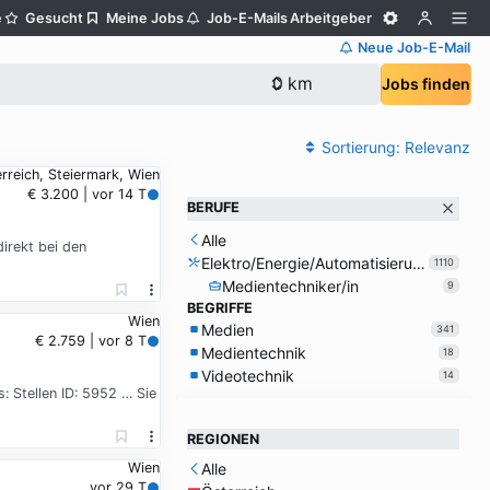
e
Gesucht
Meine Jobs
Job-E-Mails
Arbeitgeber
Neue Job-E-Mail
Jobs finden
Sortierung:
Relevanz
rreich, Steiermark, Wien
€ 3.200 | vor 14 T
BERUFE
Alle
irekt bei den
Elektro/Energie/Automatisierung
1110
Medientechniker/in
9
BEGRIFFE
Wien
Medien
341
€ 2.759 | vor 8 T
Medientechnik
18
Videotechnik
14
: Stellen ID: 5952 … Sie
REGIONEN
Alle
Wien
vor 29 T