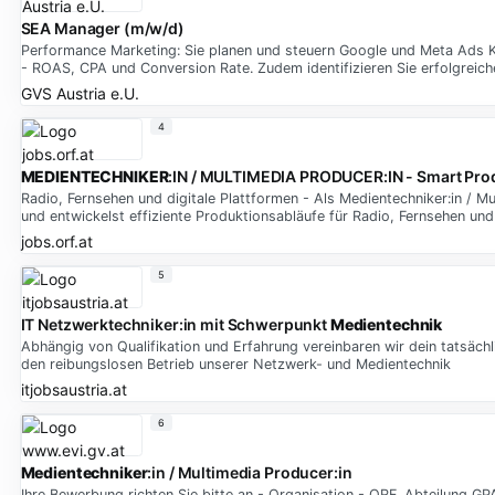
SEA Manager (m/w/d)
Performance Marketing: Sie planen und steuern Google und Meta Ads 
- ROAS, CPA und Conversion Rate. Zudem identifizieren Sie erfolgreich
GVS Austria e.U.
4
MEDIENTECHNIKER
:IN / MULTIMEDIA PRODUCER:IN - Smart Pro
Radio, Fernsehen und digitale Plattformen - Als Medientechniker:in /
und entwickelst effiziente Produktionsabläufe für Radio, Fernsehen und
jobs.orf.at
5
IT Netzwerktechniker:in mit Schwerpunkt
Medientechnik
Abhängig von Qualifikation und Erfahrung vereinbaren wir dein tatsäch
den reibungslosen Betrieb unserer Netzwerk- und Medientechnik
itjobsaustria.at
6
Medientechniker
:in / Multimedia Producer:in
Ihre Bewerbung richten Sie bitte an - Organisation - ORF, Abteilung 