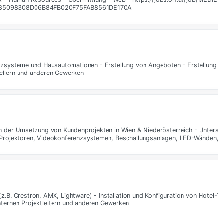
E685098308D06B84FB020F75FAB8561DE170A
t
zsysteme und Hausautomationen - Erstellung von Angeboten - Erstellung
stellern und anderen Gewerken
n der Umsetzung von Kundenprojekten in Wien & Niederösterreich - Unter
 Projektoren, Videokonferenzsystemen, Beschallungsanlagen, LED-Wänden,
.B. Crestron, AMX, Lightware) - Installation und Konfiguration von Hote
nternen Projektleitern und anderen Gewerken