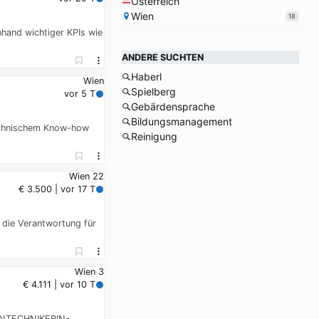
Österreich
Wien
18
hand wichtiger KPIs wie
ANDERE SUCHTEN
Haberl
Wien
Spielberg
vor 5 T
Gebärdensprache
Bildungsmanagement
technischem Know-how
Reinigung
Wien 22
€ 3.500 | vor 17 T
 die Verantwortung für
Wien 3
€ 4.111 | vor 10 T
DIENTECHNIKERIN-