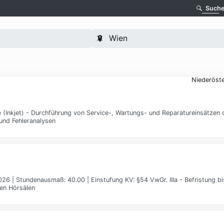
Such
Niederöste
 (Inkjet) - Durchführung von Service-, Wartungs- und Reparatureinsätzen d
und Fehleranalysen
26 | Stundenausmaß: 40.00 | Einstufung KV: §54 VwGr. IIIa - Befristung bis
den Hörsälen