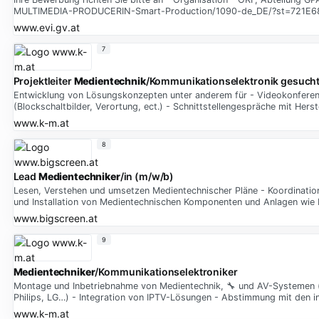
MULTIMEDIA-PRODUCERIN-Smart-Production/1090-de_DE/?st=721
www.evi.gv.at
7
Projektleiter
Medientechnik
/Kommunikationselektronik gesuch
Entwicklung von Lösungskonzepten unter anderem für - Videokonferen
(Blockschaltbilder, Verortung, ect.) - Schnittstellengespräche mit Her
www.k-m.at
8
Lead
Medientechniker
/in (m/w/b)
Lesen, Verstehen und umsetzen Medientechnischer Pläne - Koordinatio
und Installation von Medientechnischen Komponenten und Anlagen wie
www.bigscreen.at
9
Medientechniker
/Kommunikationselektroniker
Montage und Inbetriebnahme von Medientechnik, 🔧 und AV-Systemen (z
Philips, LG…) - Integration von IPTV-Lösungen - Abstimmung mit den i
www.k-m.at