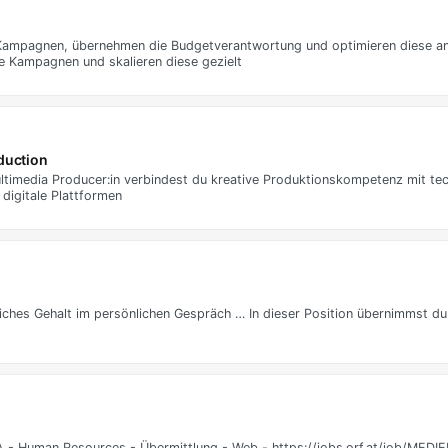
Kampagnen, übernehmen die Budgetverantwortung und optimieren diese an
e Kampagnen und skalieren diese gezielt
duction
 Multimedia Producer:in verbindest du kreative Produktionskompetenz mit 
 digitale Plattformen
liches Gehalt im persönlichen Gespräch … In dieser Position übernimmst du
GPA - Human Resources - Übermittlung - Web - https://jobs.orf.at/job/ME