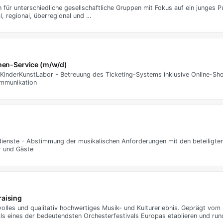
r unterschiedliche gesellschaftliche Gruppen mit Fokus auf ein junges Pu
l, regional, überregional und …
nnen-Service (m/w/d)
inderKunstLabor - Betreuung des Ticketing-Systems inklusive Online-Shop
mmunikation
dienste - Abstimmung der musikalischen Anforderungen mit den beteiligten
r und Gäste
raising
svolles und qualitativ hochwertiges Musik- und Kulturerlebnis. Geprägt v
als eines der bedeutendsten Orchesterfestivals Europas etablieren und ru