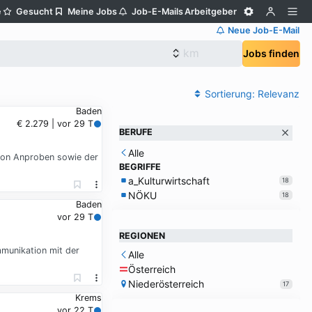
e
Gesucht
Meine Jobs
Job-E-Mails
Arbeitgeber
Neue Job-E-Mail
Jobs finden
Sortierung:
Relevanz
Baden
€ 2.279 | vor 29 T
BERUFE
Alle
von Anproben sowie der
BEGRIFFE
a_Kulturwirtschaft
18
NÖKU
18
Baden
vor 29 T
REGIONEN
mmunikation mit der
Alle
Österreich
Niederösterreich
17
Krems
vor 22 T