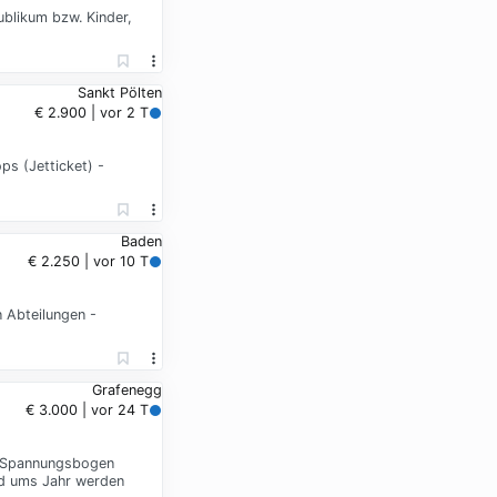
blikum bzw. Kinder,
Sankt Pölten
€ 2.900 | vor 2 T
s (Jetticket) -
Baden
€ 2.250 | vor 10 T
 Abteilungen -
Grafenegg
€ 3.000 | vor 24 T
om Spannungsbogen
nd ums Jahr werden