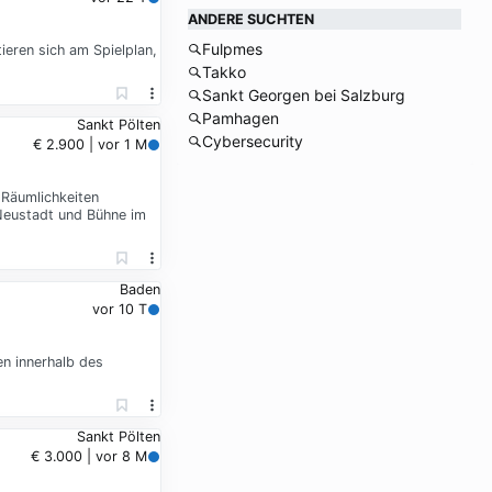
ANDERE SUCHTEN
Fulpmes
ieren sich am Spielplan,
Takko
Sankt Georgen bei Salzburg
Pamhagen
Sankt Pölten
Cybersecurity
€ 2.900 | vor 1 M
 Räumlichkeiten
Neustadt und Bühne im
Baden
vor 10 T
en innerhalb des
Sankt Pölten
€ 3.000 | vor 8 M