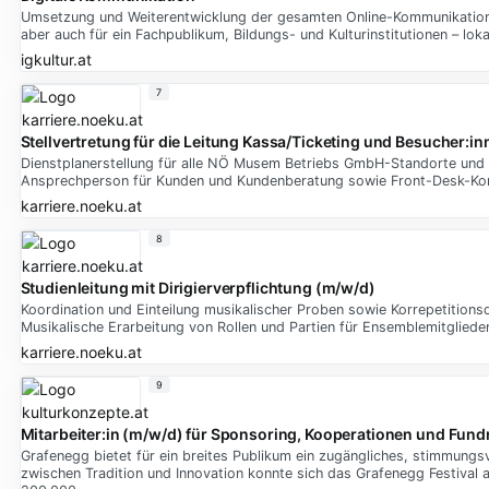
Umsetzung und Weiterentwicklung der gesamten Online-Kommunikation fü
aber auch für ein Fachpublikum, Bildungs- und Kulturinstitutionen – loka
igkultur.at
7
Stellvertretung für die Leitung Kassa/Ticketing und Besucher:i
Dienstplanerstellung für alle NÖ Musem Betriebs GmbH-Standorte und K
Ansprechperson für Kunden und Kundenberatung sowie Front-Desk-Ko
karriere.noeku.at
8
Studienleitung mit Dirigierverpflichtung (m/w/d)
Koordination und Einteilung musikalischer Proben sowie Korrepetitions
Musikalische Erarbeitung von Rollen und Partien für Ensemblemitgliede
karriere.noeku.at
9
Mitarbeiter:in (m/w/d) für Sponsoring, Kooperationen und Fund
Grafenegg bietet für ein breites Publikum ein zugängliches, stimmung
zwischen Tradition und Innovation konnte sich das Grafenegg Festival 