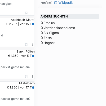
Wikipedia
Kon­fekt).
nauigkeit,
ANDERE SUCHTEN
Aschbach-Markt
Fronius
€ 2.237 | vor 15 T
Vertriebsinnendienst
Six Sigma
nd
Zeiss
Hogast
Sankt Pölten
€ 1.350 | vor 5 T
 packst gerne mit an?
Mistelbach
€ 1.350 | vor 17 T
 packst gerne mit an?