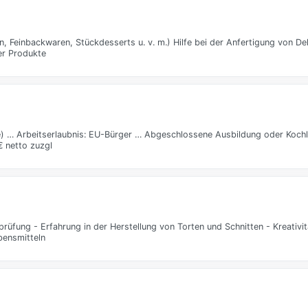
, Feinbackwaren, Stückdesserts u. v. m.) Hilfe bei der Anfertigung von D
er Produkte
re) … Arbeitserlaubnis: EU-Bürger … Abgeschlossene Ausbildung oder Kochl
€ netto zuzgl
rüfung - Erfahrung in der Herstellung von Torten und Schnitten - Kreativi
bensmitteln