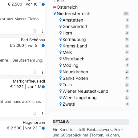
Alle
€ 2.500 | vor 10 T
Österreich
Niederösterreich
34
ekor aus Massa Ticino
Amstetten
1
Gänserndorf
3
Horn
3
Korneuburg
5
Bad Schönau
Krems-Land
€ 2.000 | vor 8 T
4
Melk
4
Mistelbach
2
ehre - Berufserfahrung:
Mödling
1
Neunkirchen
2
Sankt Pölten
2
Markgrafneusiedl
Tulln
3
€ 1.922 | vor 1 M
Wiener Neustadt-Land
1
Wien-Umgebung
2
tät und handwerkliches
Zwettl
1
DETAILS
Hagenbrunn
€ 2.500 | vor 23 T
Ein Kon­di­tor stellt Fein­back­werk, Fein-
und Süß­ge­bäck her (Tor­ten, Ku­chen,