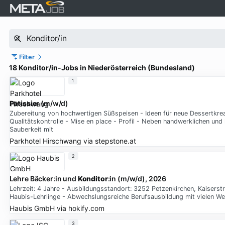
Filter
18 Konditor/in-Jobs in Niederösterreich (Bundesland)
1
Patissier
(m/w/d)
Zubereitung von hochwertigen Süßspeisen - Ideen für neue Dessertkre
Qualitätskontrolle - Mise en place - Profil - Neben handwerklichen und
Sauberkeit mit
Parkhotel Hirschwang
via
stepstone.at
2
Lehre Bäcker:in und
Konditor
:in (m/w/d), 2026
Lehrzeit: 4 Jahre - Ausbildungsstandort: 3252 Petzenkirchen, Kaisers
Haubis-Lehrlinge - Abwechslungsreiche Berufsausbildung mit vielen Wei
Haubis GmbH
via
hokify.com
3