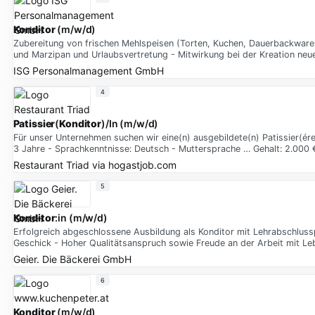
Konditor
(m/w/d)
Zubereitung von frischen Mehlspeisen (Torten, Kuchen, Dauerbackwaren
und Marzipan und Urlaubsvertretung - Mitwirkung bei der Kreation neu
ISG Personalmanagement GmbH
4
Patissier
(
Konditor
)/In (m/w/d)
Für unser Unternehmen suchen wir eine(n) ausgebildete(n) Patissier(é
3 Jahre - Sprachkenntnisse: Deutsch - Muttersprache … Gehalt: 2.000 
Restaurant Triad
via
hogastjob.com
5
Konditor
:in (m/w/d)
Erfolgreich abgeschlossene Ausbildung als Konditor mit Lehrabschlussp
Geschick - Hoher Qualitätsanspruch sowie Freude an der Arbeit mit Le
Geier. Die Bäckerei GmbH
6
Konditor
(m/w/d)