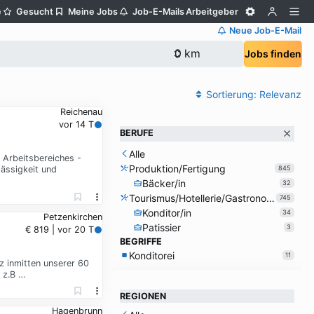
e
Gesucht
Meine Jobs
Job-E-Mails
Arbeitgeber
Neue Job-E-Mail
Jobs finden
Sortierung:
Relevanz
Reichenau
vor 14 T
BERUFE
Alle
 Arbeitsbereiches -
Produktion/Fertigung
lässigkeit und
845
Bäcker/in
32
Tourismus/Hotellerie/Gastronomie
745
Konditor/in
34
Petzenkirchen
Patissier
3
€ 819 | vor 20 T
BEGRIFFE
Konditorei
11
z inmitten unserer 60
 z.B …
REGIONEN
Hagenbrunn