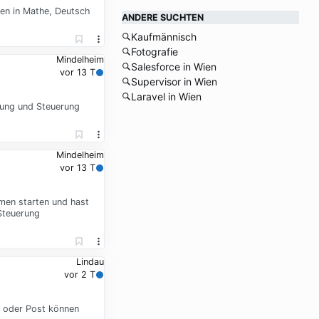
ten in Mathe, Deutsch
ANDERE SUCHTEN
Kaufmännisch
Fotografie
Mindelheim
Salesforce in Wien
vor 13 T
Supervisor in Wien
Laravel in Wien
tung und Steuerung
Mindelheim
vor 13 T
hmen starten und hast
Steuerung
Lindau
vor 2 T
l oder Post können