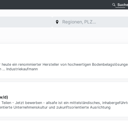
Such
r heute ein renommierter Hersteller von hochwertigen Bodenbelagslösunge
h … Industriekaufmann
w/d)
 Teilen - Jetzt bewerben - allsafe ist ein mittelständisches, inhabergefüh
entierte Unternehmenskultur und zukunftsorientierte Ausrichtung