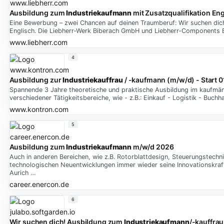
Ausbildung zum
Industriekaufmann
mit Zusatzqualifikation En
Eine Bewerbung – zwei Chancen auf deinen Traumberuf: Wir suchen dich
Englisch. Die Liebherr-Werk Biberach GmbH und Liebherr-Components B
www.liebherr.com
4
Ausbildung zur
Industriekauffrau
/ -kaufmann (m/w/d) - Start 
Spannende 3 Jahre theoretische und praktische Ausbildung im kaufmänn
verschiedener Tätigkeitsbereiche, wie - z.B.: Einkauf - Logistik - Buch
www.kontron.com
5
Ausbildung zum
Industriekaufmann
m/w/d 2026
Auch in anderen Bereichen, wie z.B. Rotorblattdesign, Steuerungstech
technologischen Neuentwicklungen immer wieder seine Innovationskraft
Aurich …
career.enercon.de
6
Wir suchen dich! Ausbildung zum
Industriekaufmann
/-kauffrau