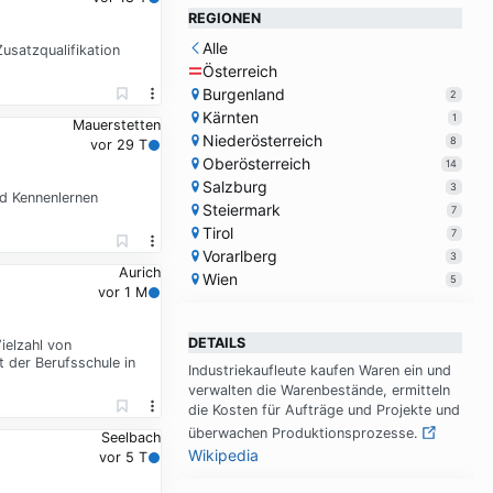
REGIONEN
Alle
usatzqualifikation
Österreich
Burgenland
2
Kärnten
1
Mauerstetten
Niederösterreich
8
vor 29 T
Oberösterreich
14
Salzburg
3
nd Kennenlernen
Steiermark
7
Tirol
7
Vorarlberg
3
Aurich
Wien
5
vor 1 M
DETAILS
ielzahl von
 der Berufsschule in
In­du­strie­kauf­leu­te kau­fen Wa­ren ein und
ver­wal­ten die Wa­ren­be­stän­de, er­mit­teln
die Ko­sten für Auf­trä­ge und Pro­jek­te und
über­wa­chen Pro­duk­ti­ons­pro­zes­se.
Seelbach
Wikipedia
vor 5 T