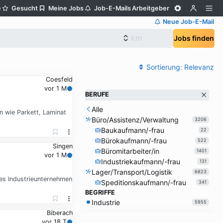
e
Gesucht
Meine Jobs
Job-E-Mails
Arbeitgeber
Neue Job-E-Mail
Jobs finden
Sortierung:
Relevanz
Coesfeld
vor 1 M
BERUFE
Alle
n wie Parkett, Laminat
Büro/Assistenz/Verwaltung
3206
Baukaufmann/-frau
22
Bürokaufmann/-frau
522
Singen
Büromitarbeiter/in
1401
vor 1 M
Industriekaufmann/-frau
131
Lager/Transport/Logistik
6823
rtes Industrieunternehmen
Speditionskaufmann/-frau
341
BEGRIFFE
Industrie
5955
Biberach
vor 18 T