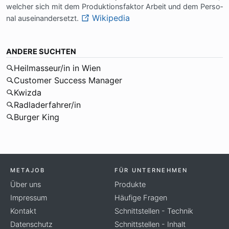
wel­cher sich mit dem Pro­duk­ti­ons­fak­tor Ar­beit und dem Per­so­
Wikipedia
nal aus­ein­an­der­setzt.
ANDERE SUCHTEN
Heilmasseur/in in Wien
Customer Success Manager
Kwizda
Radladerfahrer/in
Burger King
METAJOB
FÜR UNTERNEHMEN
Über uns
Produkte
Impressum
Häufige Fragen
Kontakt
Schnittstellen - Technik
Datenschutz
Schnittstellen - Inhalt