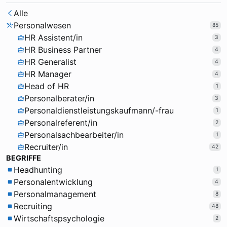
Alle
Personalwesen
85
HR Assistent/in
3
HR Business Partner
4
HR Generalist
4
HR Manager
4
Head of HR
1
Personalberater/in
3
Personaldienstleistungskaufmann/-frau
1
Personalreferent/in
2
Personalsachbearbeiter/in
1
Recruiter/in
42
BEGRIFFE
Headhunting
1
Personalentwicklung
4
Personalmanagement
8
Recruiting
48
Wirtschaftspsychologie
2