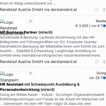
ihnen im Alltag unterstützend zur …
Randstad Austria GmbH
via
derstandard.at
Reutte
2
€ 3.000 | vor 6 T
HR Business Partner
(m/w/d)
Schnittstelle & Beratung: Laufende Abstimmung mit den HR-
Kolleg:innen und Führungskräften vor Ort. Employee Journey:
Ganzheitliche Betreuung der Mitarbeiter:innen vom Eintritt bis zum
Austritt … Stabilität & Entwicklung: Langfristige Anstellung im
Umfeld eines international erfolgreichen Industrieunternehmens
Randstad Austria GmbH
via
derstandard.at
Going
3
vor 29 T
HR Assistant
mit Schwerpunkt Ausbildung &
Personalentwicklung
(m/w/d)
Going am Wilden Kaiser - Vollzeit - Du bringst Organisationstalent,
Einfühlungsvermögen und Freude an der Arbeit mit Menschen mit
… Gemeinsam mit dem HR-Team trägst Du dazu bei, eine