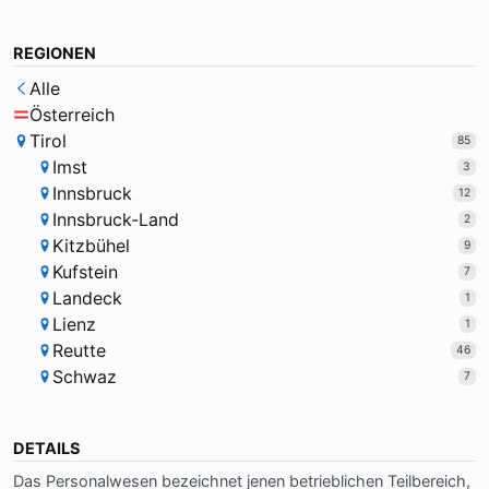
REGIONEN
Alle
Österreich
Tirol
85
Imst
3
Innsbruck
12
Innsbruck-Land
2
Kitzbühel
9
Kufstein
7
Landeck
1
Lienz
1
Reutte
46
Schwaz
7
DETAILS
Das Per­so­nal­we­sen be­zeich­net je­nen be­trieb­li­chen Teil­be­reich,