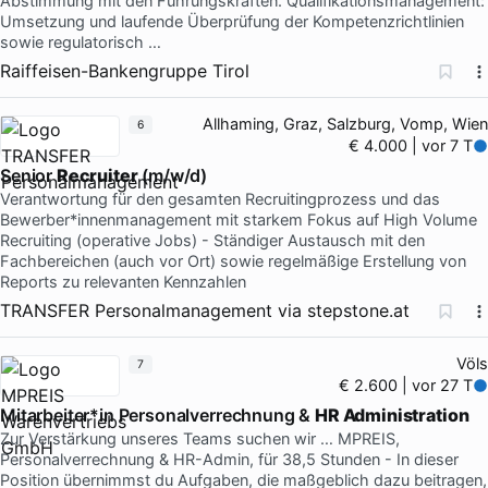
Abstimmung mit den Führungskräften. Qualifikationsmanagement:
Umsetzung und laufende Überprüfung der Kompetenzrichtlinien
sowie regulatorisch …
Raiffeisen-Bankengruppe Tirol
Allhaming, Graz, Salzburg, Vomp, Wien
6
€ 4.000 | vor 7 T
Senior
Recruiter
(m/w/d)
Verantwortung für den gesamten Recruitingprozess und das
Bewerber*innenmanagement mit starkem Fokus auf High Volume
Recruiting (operative Jobs) - Ständiger Austausch mit den
Fachbereichen (auch vor Ort) sowie regelmäßige Erstellung von
Reports zu relevanten Kennzahlen
TRANSFER Personalmanagement
via
stepstone.at
Völs
7
€ 2.600 | vor 27 T
Mitarbeiter*in Personalverrechnung &
HR Administration
Zur Verstärkung unseres Teams suchen wir … MPREIS,
Personalverrechnung & HR-Admin, für 38,5 Stunden - In dieser
Position übernimmst du Aufgaben, die maßgeblich dazu beitragen,