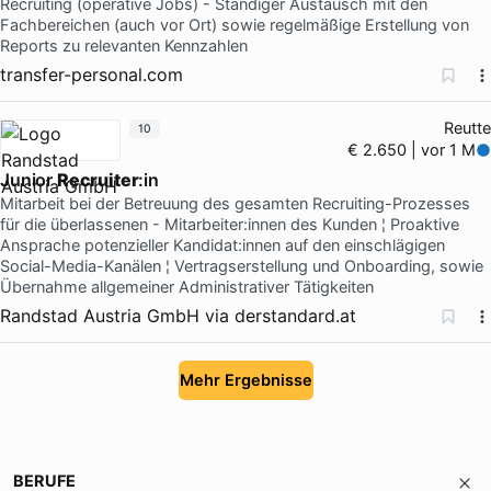
Recruiting (operative Jobs) - Ständiger Austausch mit den
Fachbereichen (auch vor Ort) sowie regelmäßige Erstellung von
Reports zu relevanten Kennzahlen
transfer-personal.com
Reutte
10
€ 2.650 | vor 1 M
Junior
Recruiter
:in
Mitarbeit bei der Betreuung des gesamten Recruiting-Prozesses
für die überlassenen - Mitarbeiter:innen des Kunden ¦ Proaktive
Ansprache potenzieller Kandidat:innen auf den einschlägigen
Social-Media-Kanälen ¦ Vertragserstellung und Onboarding, sowie
Übernahme allgemeiner Administrativer Tätigkeiten
Randstad Austria GmbH
via
derstandard.at
Mehr Ergebnisse
BERUFE