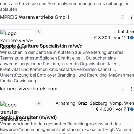
dass alle Prozesse des Personalverrechnungsteams reibungslos
ablaufen
MPREIS Warenvertriebs GmbH
Kufstein
8
€ 3.300 | vor 11 T
People & Culture
Specialist:in m/w/d
Wir suchen in der Zentrale in Kufstein zur Erweiterung unseres
Teams zum ehestmöglichen Eintritt eine … Du suchst eine
abwechslungsreiche Position, in der du Organisationstalent,
Kreativität und Kommunikationsstärke verbinden kannst …
Unterstützung bei Employer Branding- und Recruiting-Maßnahmen
für die Gewinnung …
karriere.vivea-hotels.com
Allhaming, Graz, Salzburg, Vomp, Wien
9
€ 4.000 | vor 7 T
Senior
Recruiter
(m/w/d)
Verantwortung für den gesamten Recruitingprozess und das
Bewerber*innenmanagement mit starkem Fokus auf High Volume