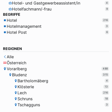
Hotel- und Gastgewerbeassistent/in
4
Hotelfachmann/-frau
9
BEGRIFFE
Hotel
216
Hotelmanagement
3
Hotel Post
6
REGIONEN
Alle
Österreich
Vorarlberg
488
Bludenz
315
Bartholomäberg
4
Klösterle
13
Lech
216
Schruns
18
Tschagguns
3