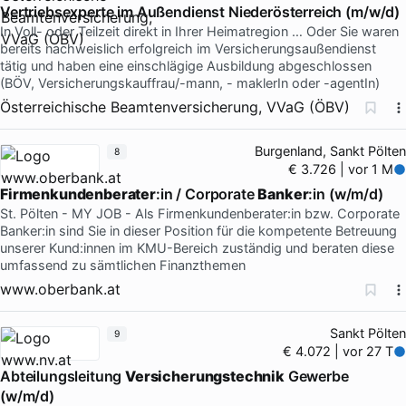
Vertriebsexperte im Außendienst Niederösterreich (m/w/d)
In Voll- oder Teilzeit direkt in Ihrer Heimatregion … Oder Sie waren
bereits nachweislich erfolgreich im Versicherungsaußendienst
tätig und haben eine einschlägige Ausbildung abgeschlossen
(BÖV, Versicherungskauffrau/-mann, - maklerIn oder -agentIn)
Österreichische Beamtenversicherung, VVaG (ÖBV)
Burgenland, Sankt Pölten
8
€ 3.726 | vor 1 M
Firmenkundenberater
:in / Corporate
Banker
:in (w/m/d)
St. Pölten - MY JOB - Als Firmenkundenberater:in bzw. Corporate
Banker:in sind Sie in dieser Position für die kompetente Betreuung
unserer Kund:innen im KMU-Bereich zuständig und beraten diese
umfassend zu sämtlichen Finanzthemen
www.oberbank.at
Sankt Pölten
9
€ 4.072 | vor 27 T
Abteilungsleitung
Versicherungstechnik
Gewerbe
(w/m/d)