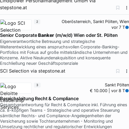
Lindlpower Personalmanagement GmbH
via
stepstone.at
Oberösterreich, Sankt Pölten, Wien
2
vor 7 T
Senior Corporate
Banker
(m/w/d) Wien oder St. Pölten
Eigenverantwortliche Betreuung und strategische
Weiterentwicklung eines anspruchsvollen Corporate-Banking-
Portfolios mit Fokus auf große mittelständische Unternehmen und
Konzerne. Aktive Neukundenakquisition und konsequente
Erschließung neuer Geschäftspotenziale
SCI Selection
via
stepstone.at
Sankt Pölten
3
€ 10.000 | vor 8 T
Bereichsleitung Recht & Compliance
Gesamtverantwortung für Recht & Compliance inkl. Führung eines
ca. 8-köpfigen Teams - Strategische und operative Steuerung
sämtlicher Rechts- und Compliance-Angelegenheiten der
Versicherung sowie Tochterunternehmen - Monitoring und
Umsetzung rechtlicher und regulatorischer Entwicklungen