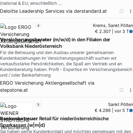
(national & EU; einschließlich …
Deloitte Leadership Services
via
derstandard.at
Krems, Sankt Pölten
4
€ 2.307 | vor 3 T
Versicherungsberater
(m/w/d) in den Filialen der
Volksbank Niederösterreich
Für die Betreuung und den Ausbau unserer gemeinsamen
Kundenbeziehungen im Versicherungsgeschäft suchen wir
verkaufsstarke Persönlichkeiten, die Spaß am Vertrieb und an
Kundenberatung haben. Profil - Expertise im Versicherungsbereich
und / oder Bankerfahrung
ERGO Versicherung Aktiengesellschaft
via
stepstone.at
Sankt Pölten
5
€ 4.286 | vor 5 T
Bankenbetreuer
Retail für niederösterreichische
Sparkassen (w|m|d)
Sie haben gerne Kundenkontakt und möchten gemeinsam mit den