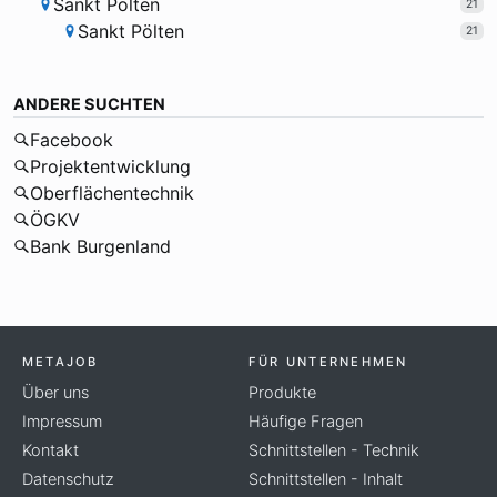
Sankt Pölten
21
Sankt Pölten
21
ANDERE SUCHTEN
Facebook
Projektentwicklung
Oberflächentechnik
ÖGKV
Bank Burgenland
METAJOB
FÜR UNTERNEHMEN
Über uns
Produkte
Impressum
Häufige Fragen
Kontakt
Schnittstellen - Technik
Datenschutz
Schnittstellen - Inhalt