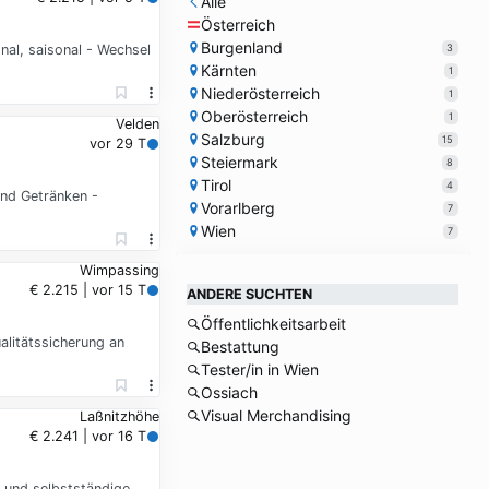
Alle
Österreich
Burgenland
3
nal, saisonal - Wechsel
Kärnten
1
Niederösterreich
1
Oberösterreich
1
Velden
Salzburg
15
vor 29 T
Steiermark
8
Tirol
4
und Getränken -
Vorarlberg
7
Wien
7
Wimpassing
€ 2.215 | vor 15 T
ANDERE SUCHTEN
Öffentlichkeitsarbeit
litätssicherung an
Bestattung
Tester/in in Wien
Ossiach
Visual Merchandising
Laßnitzhöhe
€ 2.241 | vor 16 T
n und selbstständige