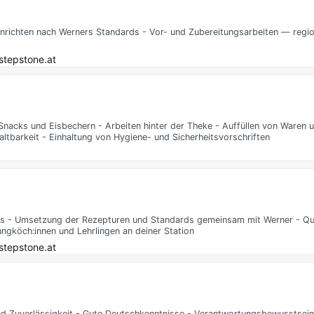
Anrichten nach Werners Standards - Vor- und Zubereitungsarbeiten — regio
stepstone.at
nacks und Eisbechern - Arbeiten hinter der Theke - Auffüllen von Waren 
ltbarkeit - Einhaltung von Hygiene- und Sicherheitsvorschriften
ss - Umsetzung der Rezepturen und Standards gemeinsam mit Werner - Qua
ngköch:innen und Lehrlingen an deiner Station
stepstone.at
t und Zuverlässigkeit - Gute Deutschkenntnisse - Verantwortungsbewusstsei