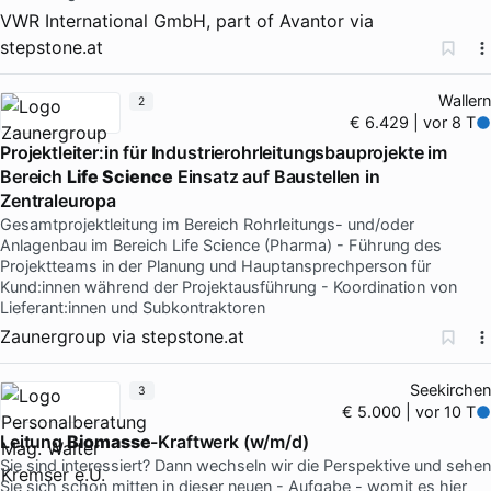
VWR International GmbH, part of Avantor
via
stepstone.at
Wallern
2
€ 6.429 | vor 8 T
Projektleiter:in für Industrierohrleitungsbauprojekte im
Bereich
Life Science
Einsatz auf Baustellen in
Zentraleuropa
Gesamtprojektleitung im Bereich Rohrleitungs- und/oder
Anlagenbau im Bereich Life Science (Pharma) - Führung des
Projektteams in der Planung und Hauptansprechperson für
Kund:innen während der Projektausführung - Koordination von
Lieferant:innen und Subkontraktoren
Zaunergroup
via
stepstone.at
Seekirchen
3
€ 5.000 | vor 10 T
Leitung
Biomasse
-Kraftwerk (w/m/d)
Sie sind interessiert? Dann wechseln wir die Perspektive und sehen
Sie sich schon mitten in dieser neuen - Aufgabe - womit es hier