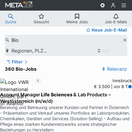
Suche
Gesucht
Meine Jobs
Job-E-Mails
Neue Job-E-Mail
Bio
Regionen, PLZ...
Filter
360 Bio-Jobs
Relevanz
Innsbruck
1
€ 3.500 | vor 8 T
Account Manager
Life Sciences
& Lab Products –
Westösterreich (m/w/d)
Beratung und Betreuung unserer Kunden und Partner in Österreich
- Präsentation und Verkauf unseres Portfolios an Laborprodukten,
Chemikalien, Geräten und Services (Solution Selling) - Aufbau und
Pflege eines starken Kundennetzwerks sowie strategischer
Beziehungen zu Herstellern