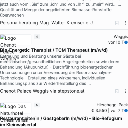
jetzt auch vom „Sie“ zum „ich“ und von „Ihr“ zu „mein“ wird… …
Qualität und Menge der angelieferten Biomasse-Rohstoffe
überwachen
Personalberatung Mag. Walter Kremser e.U.
Weggis
4
vor 10 T
Bio
-Energetic Therapist / TCM Therapeut (m/w/d)
Betreuung und Beratung unserer Gäste bei
medizinischen/gesundheitlichen Angelegenheiten sowie deren
Behandlung (Akupunktur) - Durchführung bioenergetischer
Untersuchungen unter Verwendung der Resonanzanalyse-
Technologie - Erstellung eines wirksamen, individuellen
Behandlungsplans zur Wiederherstellung des …
Chenot Palace Weggis
via
stepstone.at
Hirschegg-Pack
5
€ 3.550 | vor 7 T
Restaurantleiter/in / GastgeberIn (m/w/d) –
Bio
-Refugium
im Kleinwalsertal