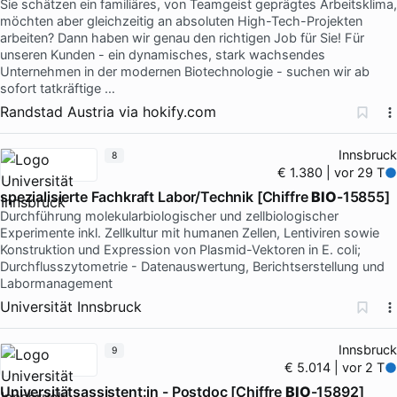
Sie schätzen ein familiäres, von Teamgeist geprägtes Arbeitsklima,
möchten aber gleichzeitig an absoluten High-Tech-Projekten
arbeiten? Dann haben wir genau den richtigen Job für Sie! Für
unseren Kunden - ein dynamisches, stark wachsendes
Unternehmen in der modernen Biotechnologie - suchen wir ab
sofort tatkräftige …
Randstad Austria
via
hokify.com
Innsbruck
8
€ 1.380 | vor 29 T
spezialisierte Fachkraft Labor/Technik [Chiffre
BIO
-15855]
Durchführung molekularbiologischer und zellbiologischer
Experimente inkl. Zellkultur mit humanen Zellen, Lentiviren sowie
Konstruktion und Expression von Plasmid-Vektoren in E. coli;
Durchflusszytometrie - Datenauswertung, Berichtserstellung und
Labormanagement
Universität Innsbruck
Innsbruck
9
€ 5.014 | vor 2 T
Universitätsassistent:in - Postdoc [Chiffre
BIO
-15892]