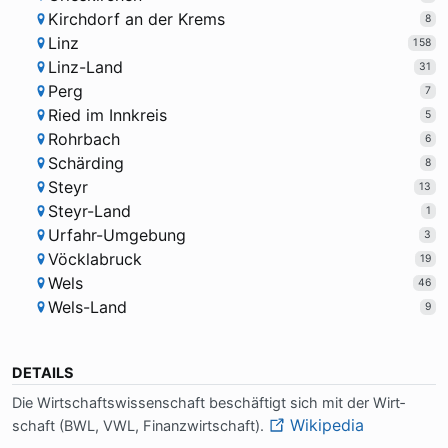
Kirchdorf an der Krems
8
Linz
158
Linz-Land
31
Perg
7
Ried im Innkreis
5
Rohrbach
6
Schärding
8
Steyr
13
Steyr-Land
1
Urfahr-Umgebung
3
Vöcklabruck
19
Wels
46
Wels-Land
9
DETAILS
Die Wirt­schafts­wis­sen­schaft be­schäf­tigt sich mit der Wirt­
Wikipedia
schaft (BWL, VWL, Fi­nanz­wirt­schaft).