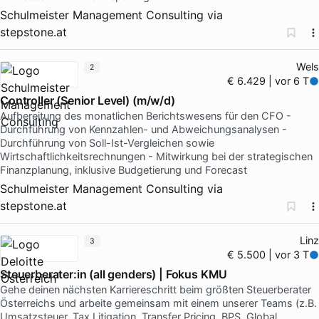
Schulmeister Management Consulting
via
stepstone.at
Wels
2
€ 6.429 | vor 6 T
Controller (Senior Level) (m/w/d)
Aufbereitung des monatlichen Berichtswesens für den CFO -
Durchführung von Kennzahlen- und Abweichungsanalysen -
Durchführung von Soll-Ist-Vergleichen sowie
Wirtschaftlichkeitsrechnungen - Mitwirkung bei der strategischen
Finanzplanung, inklusive Budgetierung und Forecast
Schulmeister Management Consulting
via
stepstone.at
Linz
3
€ 5.500 | vor 3 T
Steuerberater:in (all genders) | Fokus KMU
Gehe deinen nächsten Karriereschritt beim größten Steuerberater
Österreichs und arbeite gemeinsam mit einem unserer Teams (z.B.
Umsatzsteuer, Tax Litigation, Transfer Pricing, BPS, Global