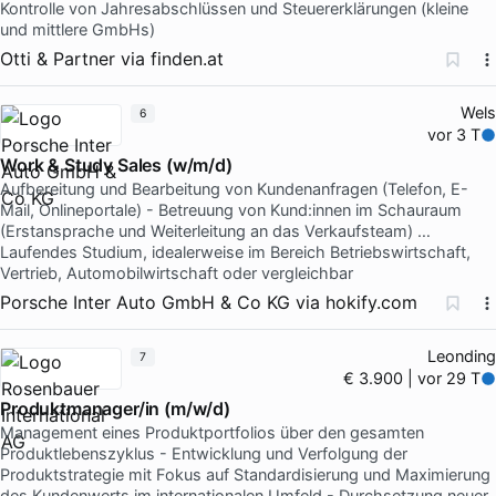
Kontrolle von Jahresabschlüssen und Steuererklärungen (kleine
und mittlere GmbHs)
Otti & Partner
via
finden.at
Wels
6
vor 3 T
Work & Study Sales (w/m/d)
Aufbereitung und Bearbeitung von Kundenanfragen (Telefon, E-
Mail, Onlineportale) - Betreuung von Kund:innen im Schauraum
(Erstansprache und Weiterleitung an das Verkaufsteam) …
Laufendes Studium, idealerweise im Bereich Betriebswirtschaft,
Vertrieb, Automobilwirtschaft oder vergleichbar
Porsche Inter Auto GmbH & Co KG
via
hokify.com
Leonding
7
€ 3.900 | vor 29 T
Produktmanager/in (m/w/d)
Management eines Produktportfolios über den gesamten
Produktlebenszyklus - Entwicklung und Verfolgung der
Produktstrategie mit Fokus auf Standardisierung und Maximierung
des Kundenwerts im internationalen Umfeld - Durchsetzung neuer