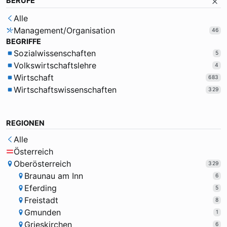
BERUFE
Alle
Management/Organisation
46
BEGRIFFE
Sozialwissenschaften
5
Volkswirtschaftslehre
4
Wirtschaft
683
Wirtschaftswissenschaften
329
REGIONEN
Alle
Österreich
Oberösterreich
329
Braunau am Inn
6
Eferding
5
Freistadt
8
Gmunden
1
Grieskirchen
6