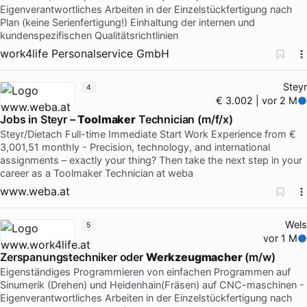
Eigenverantwortliches Arbeiten in der Einzelstückfertigung nach
Plan (keine Serienfertigung!) Einhaltung der internen und
kundenspezifischen Qualitätsrichtlinien
work4life Personalservice GmbH
Steyr
4
€ 3.002 | vor 2 M
Jobs in Steyr –
Toolmaker
Technician (m/f/x)
Steyr/Dietach Full-time Immediate Start Work Experience from €
3,001,51 monthly - Precision, technology, and international
assignments – exactly your thing? Then take the next step in your
career as a Toolmaker Technician at weba
www.weba.at
Wels
5
vor 1 M
Zerspanungstechniker oder
Werkzeugmacher
(m/w)
Eigenständiges Programmieren von einfachen Programmen auf
Sinumerik (Drehen) und Heidenhain(Fräsen) auf CNC-maschinen -
Eigenverantwortliches Arbeiten in der Einzelstückfertigung nach