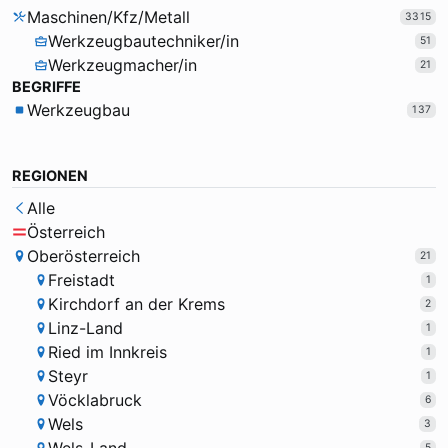
Maschinen/Kfz/Metall
3315
Werkzeugbautechniker/in
51
Werkzeugmacher/in
21
BEGRIFFE
Werkzeugbau
137
REGIONEN
Alle
Österreich
Oberösterreich
21
Freistadt
1
Kirchdorf an der Krems
2
Linz-Land
1
Ried im Innkreis
1
Steyr
1
Vöcklabruck
6
Wels
3
5