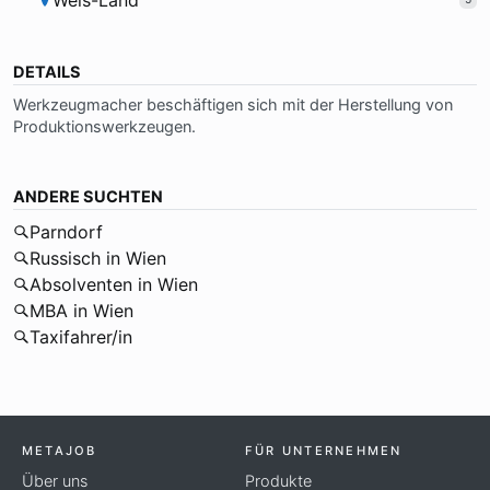
Wels-Land
DETAILS
Werk­zeug­ma­cher be­schäf­ti­gen sich mit der Her­stel­lung von
Pro­duk­ti­ons­werk­zeu­gen.
ANDERE SUCHTEN
Parndorf
Russisch in Wien
Absolventen in Wien
MBA in Wien
Taxifahrer/in
METAJOB
FÜR UNTERNEHMEN
Über uns
Produkte