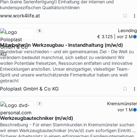
Plan (keine Serienfertigung!) Einhaltung der internen und
kundenspezifischen Qualitätsrichtlinien
www.work4life.at
Leonding
6
€ 3.125 | vor 2 M
Mitarbeiter/in Werkzeugbau - Instandhaltung (m/w/d)
Wunderbar verschieden – und ein gemeinsames Ziel - Die Welt zu
verändern bedeutet manchmal, sich selbst zu verändern! Wir
wollen Potentiale freisetzen, Ressourcen entfalten und innovative
Entwicklungen anstoßen. Unser einzigartiger, vielseitiger Team-
Spirit und unsere wertschätzende Firmenkultur haben uns weit
gebracht
Poloplast GmbH & Co KG
Kremsmünster
7
vor 1 M
Werkzeugbautechniker (m/w/d)
Beschreibung - Für einen Stammkunden in Kremsmünster suchen
wir einen Werkzeugbautechniker (m/w/d) zum sofortigen Eintritt …
Sicherer Arbeitsplatz in einem erfolgreichen Familienunternehmen