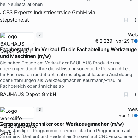
bei Neuinstallationen
JOBS Experts Industrieservice GmbH
via
stepstone.at
Wels
2
€ 2.229 | vor 29 T
Fachberater/in im Verkauf für die Fachabteilung Werkzeuge
und Maschinen (m/w)
Sie haben Freude am Verkauf der BAUHAUS Produkte und
überzeugen durch Ihre dienstleistungsorientierte Persönlichkeit …
Ihr Fachwissen rundet optimal eine abgeschlossene Ausbildung
oder Erfahrungen als Werkzeugmacher, Kaufmann/-frau im
Fachbereich oder ähnliches ab
BAUHAUS Depot GmbH
Wels
3
vor 4 T
Zerspanungstechniker oder
Werkzeugmacher
(m/w)
Eigenständiges Programmieren von einfachen Programmen auf
Sinumerik (Drehen) und Heidenhain(Fräsen) auf CNC-maschinen -