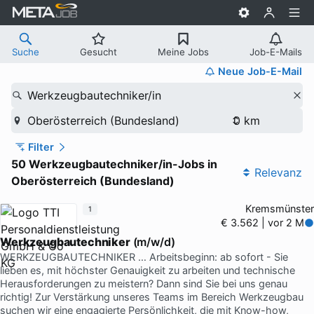
Suche
Gesucht
Meine Jobs
Job-E-Mails
Neue Job-E-Mail
Werkzeugbautechniker/in
Oberösterreich (Bundesland)
Filter
50 Werkzeugbautechniker/in-Jobs in
Relevanz
Oberösterreich (Bundesland)
Kremsmünster
1
€ 3.562 | vor 2 M
Werkzeugbautechniker
(m/w/d)
WERKZEUGBAUTECHNIKER … Arbeitsbeginn: ab sofort - Sie
lieben es, mit höchster Genauigkeit zu arbeiten und technische
Herausforderungen zu meistern? Dann sind Sie bei uns genau
richtig! Zur Verstärkung unseres Teams im Bereich Werkzeugbau
suchen wir eine engagierte Persönlichkeit, die mit Know-how,