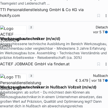
Teamgeist und Leidenschaft …
TTI Personaldienstleistung GmbH & Co KG
via
hokify.com
Dietach
2
vor 5 T
Werkzeugbautechniker
(m/w/d)
Abgeschlossene technische Ausbildung im Bereich Werkzeugbau,
Maschinenbau oder vergleichbar - Mindestens 3 Jahre Erfahrung
im Werkzeugbau bzw. Assembling - Technisches Verständnis und
präzise Arbeitsweise - Reisebereitschaft (ca. 30%)
ACTIEF JOBMADE GmbH
via
finden.at
Nußbach
3
€ 3.479 | vor 18 T
Werkzeugbautechniker
:in Nußbach Vollzeit (m/w/d)
Arbeitsbeginn: ab sofort - Du möchtest dein Können als
Werkzeugbautechniker:in in einem Unternehmen einsetzen, das
großen Wert auf Präzision, Qualität und Optimierung legt? Dann
erwartet dich in Nußbach ein abwechslungsreiches