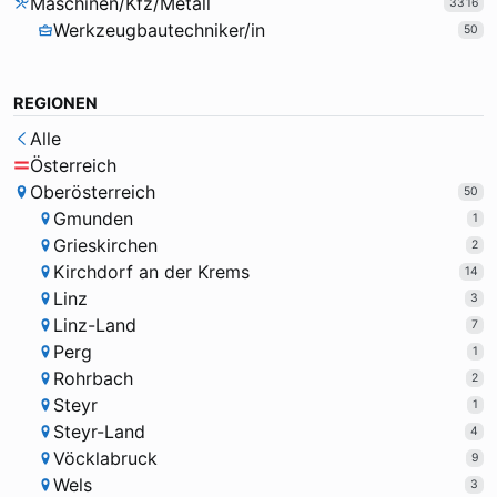
Maschinen/Kfz/Metall
3316
Werkzeugbautechniker/in
50
REGIONEN
Alle
Österreich
Oberösterreich
50
Gmunden
1
Grieskirchen
2
Kirchdorf an der Krems
14
Linz
3
Linz-Land
7
Perg
1
Rohrbach
2
Steyr
1
Steyr-Land
4
Vöcklabruck
9
Wels
3