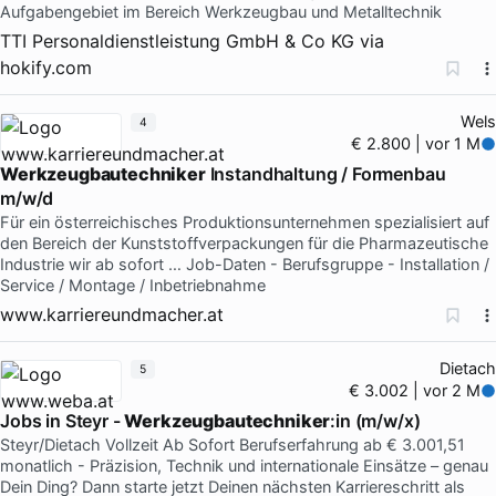
Aufgabengebiet im Bereich Werkzeugbau und Metalltechnik
TTI Personaldienstleistung GmbH & Co KG
via
hokify.com
Wels
4
€ 2.800 | vor 1 M
Werkzeugbautechniker
Instandhaltung / Formenbau
m/w/d
Für ein österreichisches Produktionsunternehmen spezialisiert auf
den Bereich der Kunststoffverpackungen für die Pharmazeutische
Industrie wir ab sofort … Job-Daten - Berufsgruppe - Installation /
Service / Montage / Inbetriebnahme
www.karriereundmacher.at
Dietach
5
€ 3.002 | vor 2 M
Jobs in Steyr -
Werkzeugbautechniker
:in (m/w/x)
Steyr/Dietach Vollzeit Ab Sofort Berufserfahrung ab € 3.001,51
monatlich - Präzision, Technik und internationale Einsätze – genau
Dein Ding? Dann starte jetzt Deinen nächsten Karriereschritt als