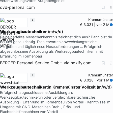
verantwortungsvolles Aufgabengebiet
dvd-personal.com
Kremsmünster
8
€ 3.031 | vor 2 M
Werkzeugbautechniker
(m/w/d)
Deine perfekte Menschenkenntnis zeichnet dich aus? Dann bist du
bei uns genau richtig. Dich erwarten abwechslungsreiche
Aufgaben und täglich neue Herausforderungen … Erfolgreich
abgeschlossene Ausbildung als WerkzeugbautechnikerIn mit
Erfahrung im Formenbau
BERGER Personal-Service GmbH
via
hokify.com
Kremsmünster
9
€ 3.028 | vor 1 M
Werkzeugbautechniker
:in Kremsmünster Vollzeit (m/w/d)
Erfolgreich abgeschlossene Ausbildung als
Werkzeugbautechniker:in oder vergleichbare technische
Ausbildung - Erfahrung im Formenbau von Vorteil - Kenntnisse im
Umgang mit CNC-Maschinen Dreh-, Fräs- und
Flachschleifmaschinen von Vorteil