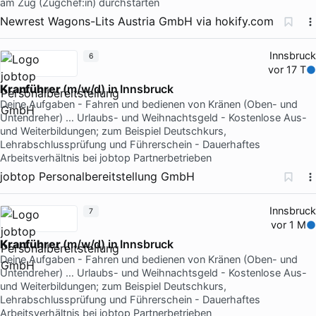
am Zug (Zugchef:in) durchstarten
Newrest Wagons-Lits Austria GmbH
via
hokify.com
Innsbruck
6
vor 17 T
Kranführer
(m/w/d) in Innsbruck
Deine Aufgaben - Fahren und bedienen von Kränen (Oben- und
Untendreher) … Urlaubs- und Weihnachtsgeld - Kostenlose Aus-
und Weiterbildungen; zum Beispiel Deutschkurs,
Lehrabschlussprüfung und Führerschein - Dauerhaftes
Arbeitsverhältnis bei jobtop Partnerbetrieben
jobtop Personalbereitstellung GmbH
Innsbruck
7
vor 1 M
Kranführer
(m/w/d) in Innsbruck
Deine Aufgaben - Fahren und bedienen von Kränen (Oben- und
Untendreher) … Urlaubs- und Weihnachtsgeld - Kostenlose Aus-
und Weiterbildungen; zum Beispiel Deutschkurs,
Lehrabschlussprüfung und Führerschein - Dauerhaftes
Arbeitsverhältnis bei jobtop Partnerbetrieben