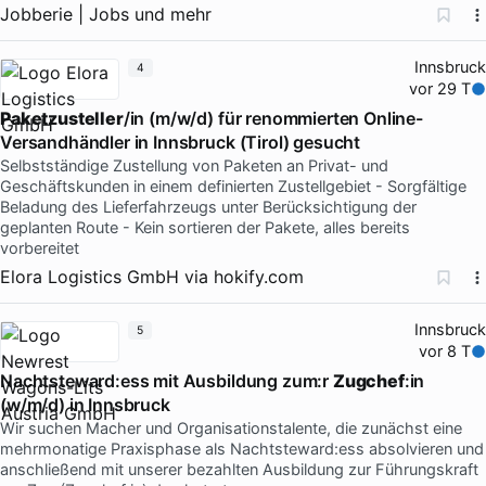
Jobberie | Jobs und mehr
Innsbruck
4
vor 29 T
Paketzusteller
/in (m/w/d) für renommierten Online-
Versandhändler in Innsbruck (Tirol) gesucht
Selbstständige Zustellung von Paketen an Privat- und
Geschäftskunden in einem definierten Zustellgebiet - Sorgfältige
Beladung des Lieferfahrzeugs unter Berücksichtigung der
geplanten Route - Kein sortieren der Pakete, alles bereits
vorbereitet
Elora Logistics GmbH
via
hokify.com
Innsbruck
5
vor 8 T
Nachtsteward:ess mit Ausbildung zum:r
Zugchef
:in
(w/m/d) in Innsbruck
Wir suchen Macher und Organisationstalente, die zunächst eine
mehrmonatige Praxisphase als Nachtsteward:ess absolvieren und
anschließend mit unserer bezahlten Ausbildung zur Führungskraft