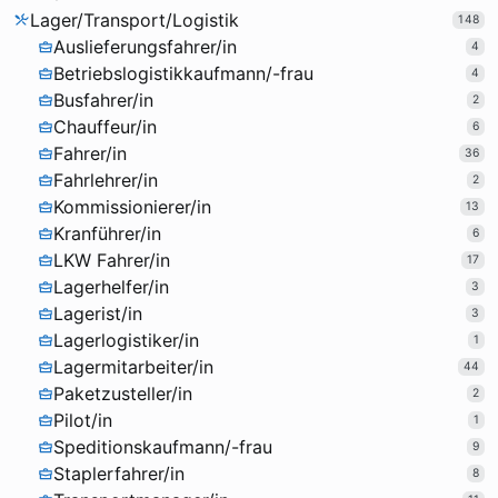
Lager/Transport/Logistik
148
Auslieferungsfahrer/in
4
Betriebslogistikkaufmann/-frau
4
Busfahrer/in
2
Chauffeur/in
6
Fahrer/in
36
Fahrlehrer/in
2
Kommissionierer/in
13
Kranführer/in
6
LKW Fahrer/in
17
Lagerhelfer/in
3
Lagerist/in
3
Lagerlogistiker/in
1
Lagermitarbeiter/in
44
Paketzusteller/in
2
Pilot/in
1
Speditionskaufmann/-frau
9
Staplerfahrer/in
8