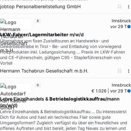
jobtop Personalbereitstellung GmbH
Innsbruck
8
vor 29 T
LKW-Fahrer
/
Lagermitarbeiter
m/w/d
Übernahme von fixen Zustelltouren an Handwerks- und
Gewerbebetriebe in Tirol - Be- und Entladung von vorwiegend
Holzprodukten inkl. Ladungssicherung … Praxis im LKW-Fahren
und CE-Führerschein, gültigen C95 - Staplerführerschein von
Vorteil
Hermann Tschabrun Gesellschaft m.b.H.
Innsbruck
9
€ 1.026 | vor 29 T
Lehre Einzelhandels &
Betriebslogistikkauffrau
/mann
(m/w/d)
Lehre Einzelhandels & Betriebslogistikkauffrau … Du interessierst
Dich für Autos und hast ein technisches Flair sowie gute
Umgangsformen? Zugleich verfügst du über ein freundliches und
offenes Auftreten und bist bereit, jeden Tag Neues zu lernen und