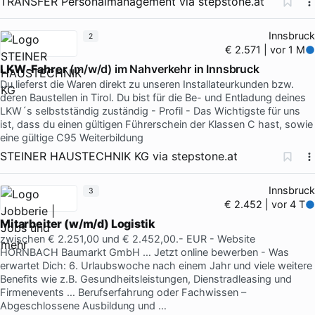
TRANSFER Personalmanagement
via
stepstone.at
Innsbruck
2
€ 2.571 | vor 1 M
LKW-Fahrer
(m/w/d) im Nahverkehr in Innsbruck
Du lieferst die Waren direkt zu unseren Installateurkunden bzw.
deren Baustellen in Tirol. Du bist für die Be- und Entladung deines
LKW´s selbstständig zuständig - Profil - Das Wichtigste für uns
ist, dass du einen gültigen Führerschein der Klassen C hast, sowie
eine gültige C95 Weiterbildung
STEINER HAUSTECHNIK KG
via
stepstone.at
Innsbruck
3
€ 2.452 | vor 4 T
Mitarbeiter (w/m/d) Logistik
zwischen € 2.251,00 und € 2.452,00.- EUR - Website
HORNBACH Baumarkt GmbH … Jetzt online bewerben - Was
erwartet Dich: 6. Urlaubswoche nach einem Jahr und viele weitere
Benefits wie z.B. Gesundheitsleistungen, Dienstradleasing und
Firmenevents … Berufserfahrung oder Fachwissen –
Abgeschlossene Ausbildung und …