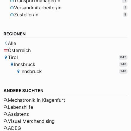
Transportmanager/in
11
Versandmitarbeiter/in
1
Zusteller/in
8
REGIONEN
Alle
Österreich
Tirol
842
Innsbruck
148
Innsbruck
148
ANDERE SUCHTEN
Mechatronik in Klagenfurt
Lebenshilfe
Assistenz
Visual Merchandising
ADEG