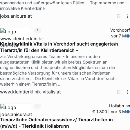
spannenden und außergewöhnlichen Fällen … Top moderne und
innovative Kleintierklinik
jobs.anicura.at
Vorchdorf
4
vor 7 M
Kleintierklinik
Vitalis in Vorchdorf sucht engagierte/n
Tierarzt/in für den Kleintierbereich –
zur Verstärkung unseres Teams - In unserer modern
ausgestatteten Klinik bieten wir ein breites Spektrum an
diagnostischen und therapeutischen Möglichkeiten, um die
bestmögliche Versorgung für unsere tierischen Patienten
sicherzustellen … Die Kleintierklinik Vitalis in Vorchdorf sucht
weiterhin eine/n Tierarzt/in im …
www.kleintierklinik-vitalis.at
Hollabrunn
5
€ 1.800 | vor 3 M
Tierärztliche Ordinationsassistenz/ Tierarzthelfer:in
(m/w/d) -
Tierklinik
Hollabrunn