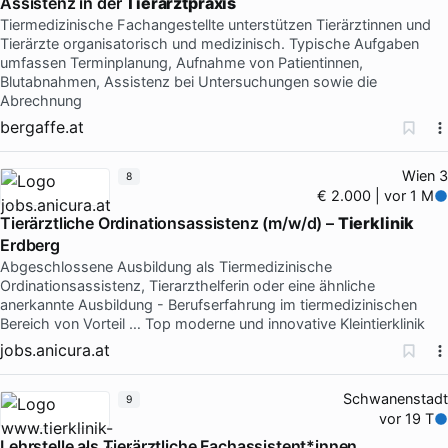
Assistenz in der
Tierarztpraxis
Tiermedizinische Fachangestellte unterstützen Tierärztinnen und
Tierärzte organisatorisch und medizinisch. Typische Aufgaben
umfassen Terminplanung, Aufnahme von Patientinnen,
Blutabnahmen, Assistenz bei Untersuchungen sowie die
Abrechnung
bergaffe.at
Wien 3
8
€ 2.000 | vor 1 M
Tierärztliche Ordinationsassistenz (m/w/d) –
Tierklinik
Erdberg
Abgeschlossene Ausbildung als Tiermedizinische
Ordinationsassistenz, Tierarzthelferin oder eine ähnliche
anerkannte Ausbildung - Berufserfahrung im tiermedizinischen
Bereich von Vorteil … Top moderne und innovative Kleintierklinik
jobs.anicura.at
Schwanenstadt
9
vor 19 T
Lehrstelle als Tierärztliche Fachassistent*innen