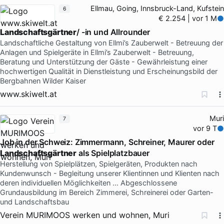
Ellmau, Going, Innsbruck-Land, Kufstein
6
€ 2.254 | vor 1 M
Landschaftsgärtner
/ -in und Allrounder
Landschaftliche Gestaltung von Ellmi’s Zauberwelt - Betreuung der
Anlagen und Spielgeräte in Ellmi’s Zauberwelt - Betreuung,
Beratung und Unterstützung der Gäste - Gewährleistung einer
hochwertigen Qualität in Dienstleistung und Erscheinungsbild der
Bergbahnen Wilder Kaiser
www.skiwelt.at
Muri
7
vor 9 T
Job in der Schweiz: Zimmermann, Schreiner, Maurer oder
Landschaftsgärtner
als Spielplatzbauer
Herstellung von Spielplätzen, Spielgeräten, Produkten nach
Kundenwunsch - Begleitung unserer Klientinnen und Klienten nach
deren individuellen Möglichkeiten … Abgeschlossene
Grundausbildung im Bereich Zimmerei, Schreinerei oder Garten-
und Landschaftsbau
Verein MURIMOOS werken und wohnen, Muri