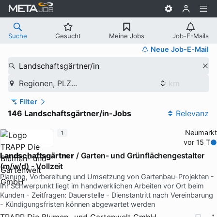
Suche
Gesucht
Meine Jobs
Job-E-Mails
Neue Job-E-Mail
Landschaftsgärtner/in
Regionen, PLZ...
Filter
146 Landschaftsgärtner/in-Jobs
Relevanz
Neumarkt
1
vor 15 T
Landschaftsgärtner
/ Garten- und Grünflächengestalter
(m/w/d) - Vollzeit
Planung, Vorbereitung und Umsetzung von Gartenbau-Projekten -
Ihr Schwerpunkt liegt im handwerklichen Arbeiten vor Ort beim
Kunden - Zeitfragen: Dauerstelle - Dienstantritt nach Vereinbarung
- Kündigungsfristen können abgewartet werden
TRAPP Die Blumen- und Gartenwelt GmbH