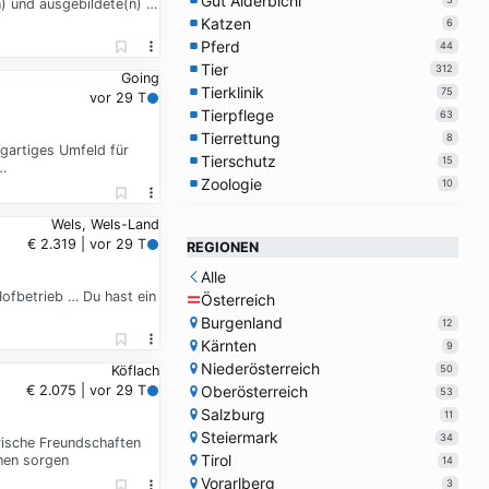
Gut Aiderbichl
n) und ausgebildete(n) …
Katzen
6
Pferd
44
Tier
312
Going
Tierklinik
75
vor 29 T
Tierpflege
63
Tierrettung
8
igartiges Umfeld für
Tierschutz
15
…
Zoologie
10
Wels, Wels-Land
€ 2.319 | vor 29 T
REGIONEN
Alle
Hofbetrieb … Du hast ein
Österreich
Burgenland
12
Kärnten
9
Niederösterreich
50
Köflach
€ 2.075 | vor 29 T
Oberösterreich
53
Salzburg
11
Steiermark
34
erische Freundschaften
Tirol
ehen sorgen
14
Vorarlberg
3