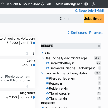
e
Gesucht
Meine Jobs
Job-E-Mails
Arbeitgeber
Neue Job-E-Mail
Jobs finden
Sortierung:
Relevanz
az-Umgebung, Voitsberg
€ 2.200 | vor 11 T
BERUFE
Alle
Gesundheit/Medizin/Pflege
8851
Going
Tierarzthelfer/in
29
vor 8 T
Tiermedizinische Fachangestellte/r
7
Landwirtschaft/Tiere/Natur
938
sten Pferderassen am
Pferdepfleger/in
6
e vom Fohlenalter an …
Reiter/in
9
Reitlehrer/in
7
Klagenfurt
Tierpfleger/in
51
€ 2.150 | vor 29 T
Tiersitter/in
13
BEGRIFFE
5