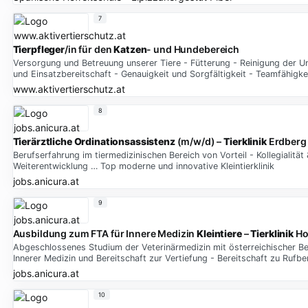
7
Tierpfleger
/in für den
Katzen
- und Hundebereich
Versorgung und Betreuung unserer Tiere - Fütterung - Reinigung der 
und Einsatzbereitschaft - Genauigkeit und Sorgfältigkeit - Teamfähigke
www.aktivertierschutz.at
8
Tierärztliche Ordinationsassistenz
(m/w/d) –
Tierklinik
Erdberg
Berufserfahrung im tiermedizinischen Bereich von Vorteil - Kollegialitä
Weiterentwicklung … Top moderne und innovative Kleintierklinik
jobs.anicura.at
9
Ausbildung zum FTA für Innere Medizin
Kleintiere
–
Tierklinik
Ho
Abgeschlossenes Studium der Veterinärmedizin mit österreichischer Ber
Innerer Medizin und Bereitschaft zur Vertiefung - Bereitschaft zu Rufb
jobs.anicura.at
10