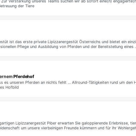
t. Zur Verstärkung unseres Teams suchen wir ab sofort eine(n) engagierte(
etreuung der Tiere
estüt ist das erste private Lipizzanergestüt Österreichs und bietet ein einz
sionellen Pflege und Ausbildung von Pferden und der Bereitstellung eines 
odernem
Pferdehof
ass es unseren Pferden an nichts fehlt … Allround-Tätigkeiten rund um den 
tes Hofbild
zigartigen Lipizzanergestüt Piber erwarten Sie galoppierende Erlebnisse, ti
 Leidenschaft um unsere vierbeinigen Freunde kümmern und für ihr Wohlerg