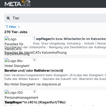
Filter
270 Tier-Jobs
Tierpfleger
1
/in bzw. Mitarbeiter/in im Katzenb
Graz, Graz-Umgebung, Voitsberg - Vollzeit | Festan
Desinfektion der Unterkünfte - Reinigung und Desinfektion der Außengeh
Paradies für HandiCATs Katzenhoffnung
2
Bereiter
und/ oder
Reitlehrer
(m/w/d)
Dein Verantwortungsbereich beim Stanglwirt: (Er)Lebe den Stanglwirt-Sp
Fuße des Wilden Kaisers - Gestalte die Zukunft mit: Übernimm die Aus
Bio-Hotel Stanglwirt
via
stepstone.at
3
Tierpfleger
*in (40 h) (Klagenfurt/TiKo)