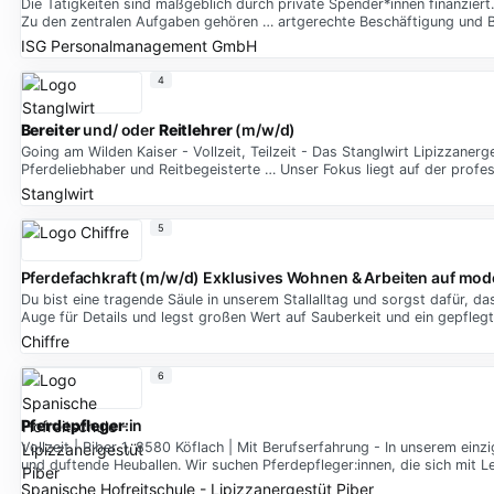
Die Tätigkeiten sind maßgeblich durch private Spender*innen finanzier
Zu den zentralen Aufgaben gehören … artgerechte Beschäftigung und B
ISG Personalmanagement GmbH
4
Bereiter
und/ oder
Reitlehrer
(m/w/d)
Going am Wilden Kaiser - Vollzeit, Teilzeit - Das Stanglwirt Lipizzanerg
Pferdeliebhaber und Reitbegeisterte … Unser Fokus liegt auf der profes
Stanglwirt
5
Pferdefachkraft (m/w/d) Exklusives Wohnen & Arbeiten auf m
Du bist eine tragende Säule in unserem Stallalltag und sorgst dafür, d
Auge für Details und legst großen Wert auf Sauberkeit und ein gepfleg
Chiffre
6
Pferdepfleger
:in
Vollzeit | Piber 1, 8580 Köflach | Mit Berufserfahrung - In unserem ein
und duftende Heuballen. Wir suchen Pferdepfleger:innen, die sich mit
Spanische Hofreitschule - Lipizzanergestüt Piber