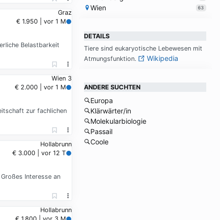
Wien
63
Graz
€ 1.950 | vor 1 M
DETAILS
rliche Belastbarkeit
Tie­re sind eu­ka­ryo­ti­sche Le­be­we­sen mit
Wikipedia
At­mungs­funk­ti­on.
Wien 3
ANDERE SUCHTEN
€ 2.000 | vor 1 M
Europa
Klärwärter/in
itschaft zur fachlichen
Molekularbiologie
Passail
Coole
Hollabrunn
€ 3.000 | vor 12 T
 Großes Interesse an
Hollabrunn
€ 1.800 | vor 3 M