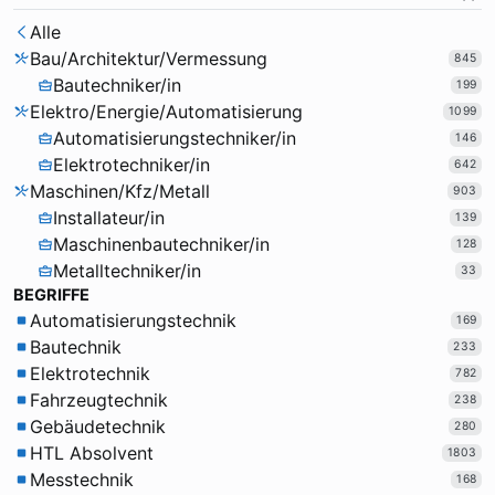
Alle
Bau/Architektur/Vermessung
845
Bautechniker/in
199
Elektro/Energie/Automatisierung
1099
Automatisierungstechniker/in
146
Elektrotechniker/in
642
Maschinen/Kfz/Metall
903
Installateur/in
139
Maschinenbautechniker/in
128
Metalltechniker/in
33
BEGRIFFE
Automatisierungstechnik
169
Bautechnik
233
Elektrotechnik
782
Fahrzeugtechnik
238
Gebäudetechnik
280
HTL Absolvent
1803
Messtechnik
168