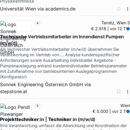
Physikkenntnisse
Universität Wien
via
academics.de
Ternitz, Wien 5
4
€ 2.918 | vor 12 T
Technische
Vertriebsmitarbeiter im Innendienst Pumpen
(m/w/d)
Als technischer Vertriebsmitarbeiter (m/w/d) übernehmen Sie
Verantwortung im Vertrieb von … Analyse kundenspezifischer
Anforderungen sowie Ausarbeitung individueller Angebote -
Pumpenauslegung anhand kundenindividueller Betriebsparameter
mit Zuhilfenahme von betriebsinternen Auslegeprogrammen
(Konfigurator)
Sonnek Engineering Österreich GmbH
via
stepstone.at
Wien
5
€ 5.000 | vor 2 T
Projekttechniker
:in |
Techniker
:in (m/w/d)
Ihre Verantwortung umfasst die Abwicklung und Koordination der