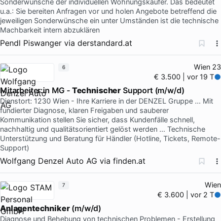
Sonderwünsche der individuellen Wohnungskäufer. Das bedeutet
u.a.: Sie bereiten Anfragen vor und holen Angebote betreffend die
jeweiligen Sonderwünsche ein unter Umständen ist die technische
Machbarkeit intern abzuklären
Pendl Piswanger
via
derstandard.at
Wien 23
6
€ 3.500 | vor 19 T
Mitarbeiter:in MG -
Technischer
Support (m/w/d)
Dienstort: 1230 Wien - Ihre Karriere in der DENZEL Gruppe … Mit
fundierter Diagnose, klaren Freigaben und sauberer
Kommunikation stellen Sie sicher, dass Kundenfälle schnell,
nachhaltig und qualitätsorientiert gelöst werden … Technische
Unterstützung und Beratung für Händler (Hotline, Tickets, Remote-
Support)
Wolfgang Denzel Auto AG
via
finden.at
Wien
7
€ 3.600 | vor 2 T
Anlagentechniker
(m/w/d)
Diagnose und Behebung von technischen Problemen - Erstellung