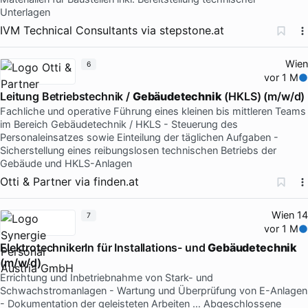
Unterlagen
IVM Technical Consultants
via
stepstone.at
Wien
6
vor 1 M
Leitung Betriebstechnik /
Gebäudetechnik
(HKLS) (m/w/d)
Fachliche und operative Führung eines kleinen bis mittleren Teams
im Bereich Gebäudetechnik / HKLS - Steuerung des
Personaleinsatzes sowie Einteilung der täglichen Aufgaben -
Sicherstellung eines reibungslosen technischen Betriebs der
Gebäude und HKLS-Anlagen
Otti & Partner
via
finden.at
Wien 14
7
vor 1 M
ElektrotechnikerIn für Installations- und
Gebäudetechnik
(m/w/d)
Errichtung und Inbetriebnahme von Stark- und
Schwachstromanlagen - Wartung und Überprüfung von E-Anlagen
- Dokumentation der geleisteten Arbeiten … Abgeschlossene