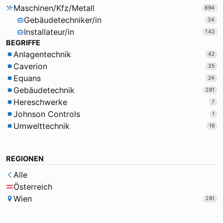
Maschinen/Kfz/Metall
894
Gebäudetechniker/in
34
Installateur/in
142
BEGRIFFE
Anlagentechnik
42
Caverion
35
Equans
24
Gebäudetechnik
281
Hereschwerke
7
Johnson Controls
1
Umwelttechnik
16
REGIONEN
Alle
Österreich
Wien
281