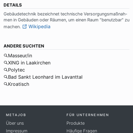
DETAILS
Ge­bäu­de­tech­nik be­zeich­net tech­ni­sche Ver­sor­gungs­maß­nah­
men in Ge­bäu­den oder Räu­men, um einen Raum "be­nutz­bar" zu
Wikipedia
ma­chen.
ANDERE SUCHTEN
Masseur/in
XING in Laakirchen
Polytec
Bad Sankt Leonhard im Lavanttal
Kroatisch
METAJOB
FÜR UNTERNEHMEN
Über uns
Produkte
Impressum
Häufige Fragen