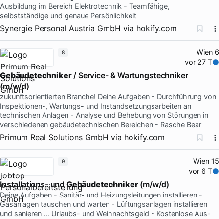
Ausbildung im Bereich Elektrotechnik - Teamfähige,
selbstständige und genaue Persönlichkeit
Synergie Personal Austria GmbH
via
hokify.com
Wien 6
8
vor 27 T
Gebäudetechniker
/ Service- & Wartungstechniker
(m/w/d)
zukunftsorientierten Branche! Deine Aufgaben - Durchführung von
Inspektionen-, Wartungs- und Instandsetzungsarbeiten an
technischen Anlagen - Analyse und Behebung von Störungen in
verschiedenen gebäudetechnischen Bereichen - Rasche Bear
Primum Real Solutions GmbH
via
hokify.com
Wien 15
9
vor 6 T
Installations- und
Gebäudetechniker
(m/w/d)
Deine Aufgaben - Sanitär- und Heizungsleitungen installieren -
Gasanlagen tauschen und warten - Lüftungsanlagen installieren
und sanieren … Urlaubs- und Weihnachtsgeld - Kostenlose Aus-