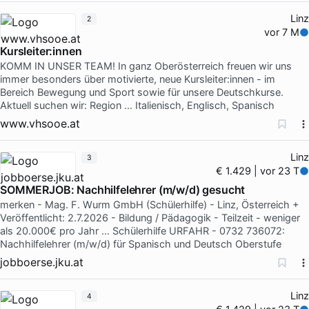
Linz
2
vor 7 M
Kursleiter:innen
KOMM IN UNSER TEAM! In ganz Oberösterreich freuen wir uns
immer besonders über motivierte, neue Kursleiter:innen - im
Bereich Bewegung und Sport sowie für unsere Deutschkurse.
Aktuell suchen wir: Region … Italienisch, Englisch, Spanisch
www.vhsooe.at
Linz
3
€ 1.429 | vor 23 T
SOMMERJOB: Nachhilfelehrer (m/w/d) gesucht
merken - Mag. F. Wurm GmbH (Schülerhilfe) - Linz, Österreich +
Veröffentlicht: 2.7.2026 - Bildung / Pädagogik - Teilzeit - weniger
als 20.000€ pro Jahr … Schülerhilfe URFAHR - 0732 736072:
Nachhilfelehrer (m/w/d) für Spanisch und Deutsch Oberstufe
jobboerse.jku.at
Linz
4