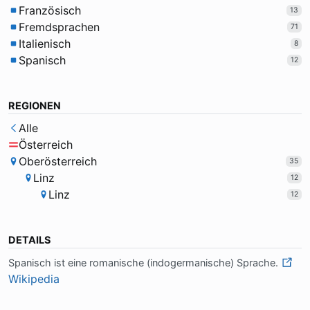
Französisch
13
Fremdsprachen
71
Italienisch
8
Spanisch
12
REGIONEN
Alle
Österreich
Oberösterreich
35
Linz
12
Linz
12
DETAILS
Spa­nisch ist ei­ne ro­ma­ni­sche (in­do­ger­ma­ni­sche) Spra­che.
Wikipedia