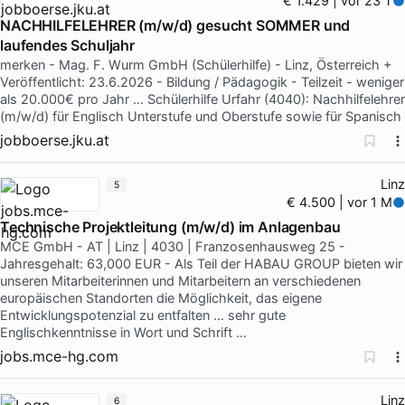
€ 1.429 | vor 23 T
NACHHILFELEHRER (m/w/d) gesucht SOMMER und
laufendes Schuljahr
merken - Mag. F. Wurm GmbH (Schülerhilfe) - Linz, Österreich +
Veröffentlicht: 23.6.2026 - Bildung / Pädagogik - Teilzeit - weniger
als 20.000€ pro Jahr … Schülerhilfe Urfahr (4040): Nachhilfelehrer
(m/w/d) für Englisch Unterstufe und Oberstufe sowie für Spanisch
jobboerse.jku.at
Linz
5
€ 4.500 | vor 1 M
Technische Projektleitung (m/w/d) im Anlagenbau
MCE GmbH - AT | Linz | 4030 | Franzosenhausweg 25 -
Jahresgehalt: 63,000 EUR - Als Teil der HABAU GROUP bieten wir
unseren Mitarbeiterinnen und Mitarbeitern an verschiedenen
europäischen Standorten die Möglichkeit, das eigene
Entwicklungspotenzial zu entfalten … sehr gute
Englischkenntnisse in Wort und Schrift …
jobs.mce-hg.com
Linz
6