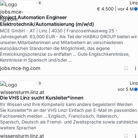
Linz
8
€ 4.500 | vor 4 M
Project Automation Engineer
Elektrotechnik/Automatisierung (m/w/d)
MCE GmbH - AT | Linz | 4030 | Franzosenhausweg 25 -
Jahresgehalt: 63,000 EUR - Als Teil der HABAU GROUP bieten wir
unseren Mitarbeiterinnen und Mitarbeitern an verschiedenen
europäischen Standorten die Möglichkeit, das eigene
Entwicklungspotenzial zu entfalten … Gute Englischkenntnisse,
Kenntnisse in Spanisch und/oder …
jobs.mce-hg.com
Linz
9
vor 5 M
Die VHS Linz sucht Kursleiter*innen
Ihr Wissen und Ihre Kompetenz kann andere begeistern! Werden
Sie Kursleiter*in an der VHS Linz! Einfach per E-Mail im passenden
Fachbereich melden … Englisch, Französisch, Italienisch,
Spanisch, Deutsch als Fremd- und Zweitsprache sowie zahlreiche
weitere Sprachen
wissensturm.linz.at