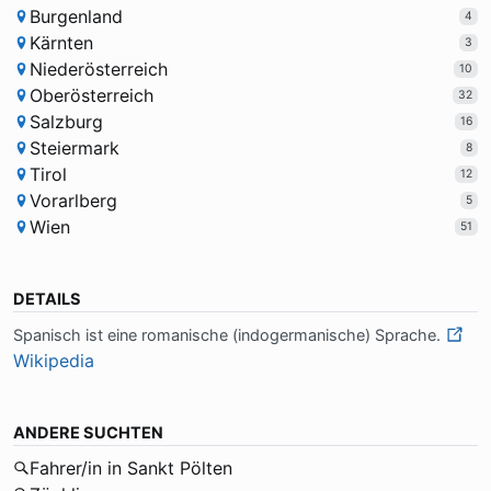
Burgenland
4
Kärnten
3
Niederösterreich
10
Oberösterreich
32
Salzburg
16
Steiermark
8
Tirol
12
Vorarlberg
5
Wien
51
DETAILS
Spa­nisch ist ei­ne ro­ma­ni­sche (in­do­ger­ma­ni­sche) Spra­che.
Wikipedia
ANDERE SUCHTEN
Fahrer/in in Sankt Pölten