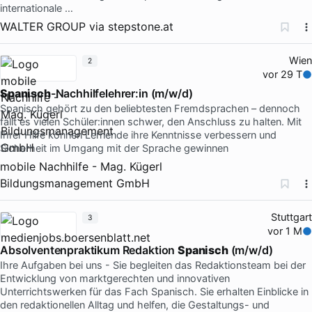
internationale …
WALTER GROUP
via
stepstone.at
Wien
2
vor 29 T
Spanisch
-Nachhilfelehrer:in (m/w/d)
Spanisch gehört zu den beliebtesten Fremdsprachen – dennoch
fällt es vielen Schüler:innen schwer, den Anschluss zu halten. Mit
Ihrer Hilfe können Lernende ihre Kenntnisse verbessern und
Sicherheit im Umgang mit der Sprache gewinnen
mobile Nachhilfe - Mag. Kügerl
Bildungsmanagement GmbH
Stuttgart
3
vor 1 M
Absolventenpraktikum Redaktion
Spanisch
(m/w/d)
Ihre Aufgaben bei uns - Sie begleiten das Redaktionsteam bei der
Entwicklung von marktgerechten und innovativen
Unterrichtswerken für das Fach Spanisch. Sie erhalten Einblicke in
den redaktionellen Alltag und helfen, die Gestaltungs- und