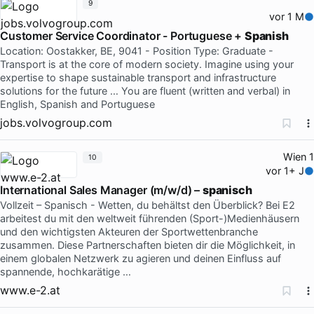
9
vor 1 M
Customer Service Coordinator - Portuguese +
Spanish
Location: Oostakker, BE, 9041 - Position Type: Graduate -
Transport is at the core of modern society. Imagine using your
expertise to shape sustainable transport and infrastructure
solutions for the future … You are fluent (written and verbal) in
English, Spanish and Portuguese
jobs.volvogroup.com
Wien 1
10
vor 1+ J
International Sales Manager (m/w/d) –
spanisch
Vollzeit – Spanisch - Wetten, du behältst den Überblick? Bei E2
arbeitest du mit den weltweit führenden (Sport-)Medienhäusern
und den wichtigsten Akteuren der Sportwettenbranche
zusammen. Diese Partnerschaften bieten dir die Möglichkeit, in
einem globalen Netzwerk zu agieren und deinen Einfluss auf
spannende, hochkarätige …
www.e-2.at