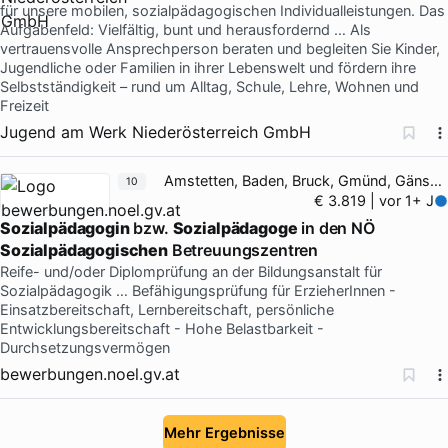
für unsere mobilen, sozialpädagogischen Individualleistungen. Das
Aufgabenfeld: Vielfältig, bunt und herausfordernd … Als
vertrauensvolle Ansprechperson beraten und begleiten Sie Kinder,
Jugendliche oder Familien in ihrer Lebenswelt und fördern ihre
Selbstständigkeit – rund um Alltag, Schule, Lehre, Wohnen und
Freizeit
Jugend am Werk Niederösterreich GmbH
Amstetten, Baden, Bruck, Gmünd, Gänserndorf
10
€ 3.819 | vor 1+ J
Sozialpädagogin
bzw.
Sozialpädagoge
in den NÖ
Sozialpädagogischen
Betreuungszentren
Reife- und/oder Diplomprüfung an der Bildungsanstalt für
Sozialpädagogik … Befähigungsprüfung für ErzieherInnen -
Einsatzbereitschaft, Lernbereitschaft, persönliche
Entwicklungsbereitschaft - Hohe Belastbarkeit -
Durchsetzungsvermögen
bewerbungen.noel.gv.at
Mehr Ergebnisse