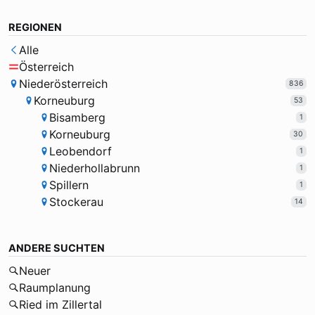
REGIONEN
Alle
Österreich
Niederösterreich
836
Korneuburg
53
Bisamberg
1
Korneuburg
30
Leobendorf
1
Niederhollabrunn
1
Spillern
1
Stockerau
14
ANDERE SUCHTEN
Neuer
Raumplanung
Ried im Zillertal