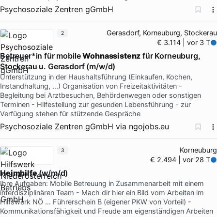
Psychosoziale Zentren gGmbH
Gerasdorf, Korneuburg, Stockerau
2
€ 3.114 | vor 3 T
Betreuer*in für mobile
Wohnassistenz
für Korneuburg,
Stockerau u. Gerasdorf (m/w/d)
Unterstützung in der Haushaltsführung (Einkaufen, Kochen,
Instandhaltung, …) Organisation von Freizeitaktivitäten -
Begleitung bei Arztbesuchen, Behördenwegen oder sonstigen
Terminen - Hilfestellung zur gesunden Lebensführung - zur
Verfügung stehen für stützende Gespräche
Psychosoziale Zentren gGmbH
via
ngojobs.eu
Korneuburg
3
€ 2.494 | vor 28 T
Heimhilfe
(w/m/d)
Ihre Aufgaben: Mobile Betreuung in Zusammenarbeit mit einem
interdisziplinären Team - Mach dir hier ein Bild vom Arbeiten im
Hilfswerk NÖ … Führerschein B (eigener PKW von Vorteil) -
Kommunikationsfähigkeit und Freude am eigenständigen Arbeiten