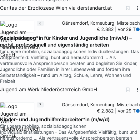
Caritas der Erzdiözese Wien
via
derstandard.at
Gänserndorf, Korneuburg, Mistelbach
6
€ 2.882 | vor 29 T
Sozialpädagog
*in für Kinder und Jugendliche (m/w/d) –
mobil, professionell und eigenständig arbeiten
für unsere mobilen, sozialpädagogischen Individualleistungen. Das
Aufgabenfeld: Vielfältig, bunt und herausfordernd … Als
vertrauensvolle Ansprechperson beraten und begleiten Sie Kinder,
Jugendliche oder Familien in ihrer Lebenswelt und fördern ihre
Selbstständigkeit – rund um Alltag, Schule, Lehre, Wohnen und
Freizeit
Jugend am Werk Niederösterreich GmbH
Gänserndorf, Korneuburg, Mistelbach
7
€ 2.882 | vor 29 T
Kinder- und Jugendhilfemitarbeiter*in (m/w/d)
für unsere mobilen, sozialpädagogischen
Individualdienstleistungen - Das Aufgabenfeld: Vielfältig, bunt und
herausfordernd … Als vertrauensvolle Ansprechperson beraten