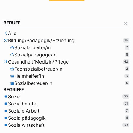
BERUFE
Alle
Bildung/Pädagogik/Erziehung
14
Sozialarbeiter/in
7
Sozialpädagoge/in
8
Gesundheit/Medizin/Pflege
42
Fachsozialbetreuer/in
2
Heimhelfer/in
3
Sozialbetreuer/in
5
BEGRIFFE
Sozial
30
Sozialberufe
21
Soziale Arbeit
7
Sozialpädagogik
8
Sozialwirtschaft
30