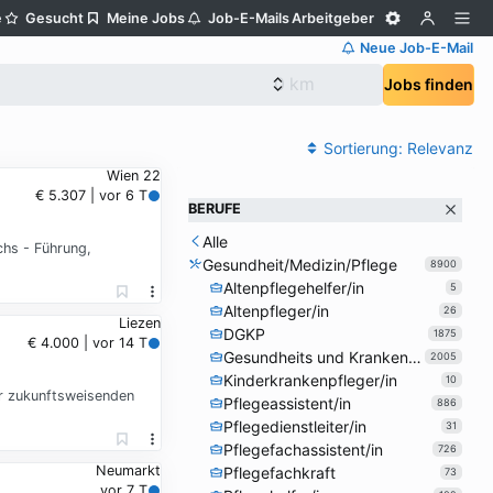
e
Gesucht
Meine Jobs
Job-E-Mails
Arbeitgeber
Neue Job-E-Mail
Jobs finden
Sortierung:
Relevanz
Wien 22
€ 5.307 | vor 6 T
BERUFE
Alle
chs - Führung,
Gesundheit/Medizin/Pflege
8900
Altenpflegehelfer/in
5
Altenpfleger/in
26
Liezen
DGKP
1875
€ 4.000 | vor 14 T
Gesundheits und Krankenpfleger/in
2005
Kinderkrankenpfleger/in
10
ner zukunftsweisenden
Pflegeassistent/in
886
Pflegedienstleiter/in
31
Pflegefachassistent/in
726
Neumarkt
Pflegefachkraft
73
vor 7 T