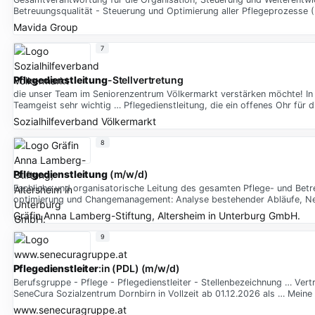
Betreuungsqualität - Steuerung und Optimierung aller Pflegeprozesse 
Mavida Group
7
Pflegedienstleitung
-Stellvertretung
die unser Team im Seniorenzentrum Völkermarkt verstärken möchte! In 
Teamgeist sehr wichtig … Pflegedienstleitung, die ein offenes Ohr für d
Sozialhilfeverband Völkermarkt
8
Pflegedienstleitung
(m/w/d)
Fachliche und organisatorische Leitung des gesamten Pflege- und Bet
optimierung und Changemanagement: Analyse bestehender Abläufe, Neu
Gräfin Anna Lamberg-Stiftung, Altersheim in Unterburg GmbH.
9
Pflegedienstleiter
:in (PDL) (m/w/d)
Berufsgruppe - Pflege - Pflegedienstleiter - Stellenbezeichnung … Ver
SeneCura Sozialzentrum Dornbirn in Vollzeit ab 01.12.2026 als … Mei
www.senecuragruppe.at