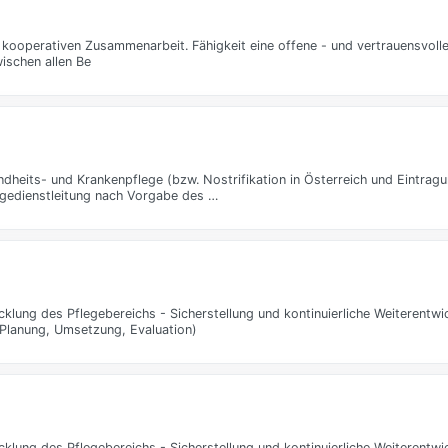
r kooperativen Zusammenarbeit. Fähigkeit eine offene - und vertrauensvol
ischen allen Be
heits- und Krankenpflege (bzw. Nostrifikation in Österreich und Eintragu
egedienstleitung nach Vorgabe des …
lung des Pflegebereichs - Sicherstellung und kontinuierliche Weiterentwi
(Planung, Umsetzung, Evaluation)
lung des Pflegebereichs - Sicherstellung und kontinuierliche Weiterentwi