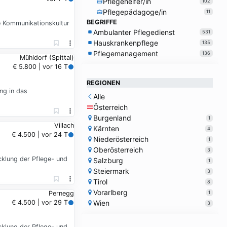
Pflegehelfer/in
102
Pflegepädagoge/in
11
BEGRIFFE
le Kommunikationskultur
Ambulanter Pflegedienst
531
Hauskrankenpflege
135
Pflegemanagement
136
Mühldorf (Spittal)
€ 5.800 | vor 16 T
REGIONEN
ng in das
Alle
Österreich
Burgenland
1
Villach
Kärnten
4
€ 4.500 | vor 24 T
Niederösterreich
1
Oberösterreich
3
cklung der Pflege- und
Salzburg
1
Steiermark
3
Tirol
8
Vorarlberg
1
Pernegg
Wien
€ 4.500 | vor 29 T
3
cklung der Pflege- und