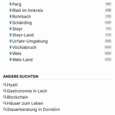
Perg
187
Ried im Innkreis
258
Rohrbach
172
Schärding
130
Steyr
111
Steyr-Land
113
Urfahr-Umgebung
205
Vöcklabruck
423
Wels
453
Wels-Land
273
ANDERE SUCHTEN
Hyatt
Gastronomie in Lech
Blockchain
Häuser zum Leben
Steuerberatung in Dornbirn