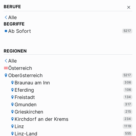
BERUFE
Alle
BEGRIFFE
Ab Sofort
5217
REGIONEN
Alle
Österreich
Oberösterreich
5217
Braunau am Inn
306
Eferding
106
Freistadt
134
Gmunden
317
Grieskirchen
215
Kirchdorf an der Krems
234
Linz
1119
Linz-Land
555