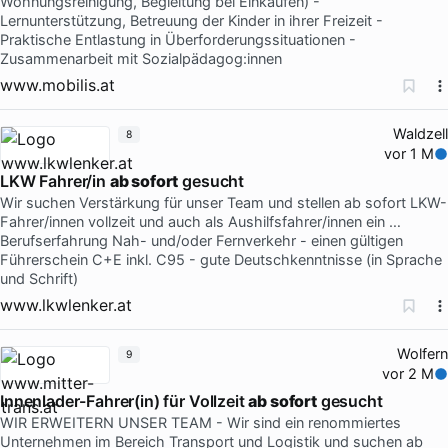
Wohnungsreinigung, Begleitung bei Einkäufen) -
Lernunterstützung, Betreuung der Kinder in ihrer Freizeit -
Praktische Entlastung in Überforderungssituationen -
Zusammenarbeit mit Sozialpädagog:innen
www.mobilis.at
Waldzell
8
vor 1 M
LKW Fahrer/in
ab sofort
gesucht
Wir suchen Verstärkung für unser Team und stellen ab sofort LKW-
Fahrer/innen vollzeit und auch als Aushilfsfahrer/innen ein …
Berufserfahrung Nah- und/oder Fernverkehr - einen gültigen
Führerschein C+E inkl. C95 - gute Deutschkenntnisse (in Sprache
und Schrift)
www.lkwlenker.at
Wolfern
9
vor 2 M
Innenlader-Fahrer(in) für Vollzeit
ab sofort
gesucht
WIR ERWEITERN UNSER TEAM - Wir sind ein renommiertes
Unternehmen im Bereich Transport und Logistik und suchen ab