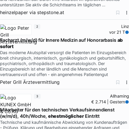
unterstützen Sie aktiv die Schichtteams im täglichen …
heinzelpaper
via
stepstone.at
Linz
2
vor 21 T
Facharzt (m/w/d) für Innere Medizin auf Honorarbasis
ab
sofort
Das moderne Akutspital versorgt die Patienten im Einzugsbereich
breit chirurgisch, internistisch, gynäkologisch und geburtshilflich,
psychiatrisch, orthopädisch und traumatologisch. Der
Einzugsbereich ist eher ländlich und die Menschen sind
vertrauensvoll und offen - ein angenehmes Patientengut
Peter Grill Ärztevermittlung
Allhaming
3
€ 2.714 | Gestern
Mitarbeiter für den technischen Verkaufsinnendienst
(w/m/d), 40h/Woche,
ehestmöglicher
Eintritt
Technische und kaufmännische Abwicklung von Kundenaufträgen
- Prüfung, Klärung und Bearbeitung eingehender Anfragen und