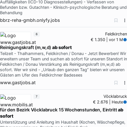
Auffälligkeiten (ICD-10 Diagnosestellungen) - Verfassen von
Befunden bzw. Gutachten - Klinisch-psychologische Beratung und
Behandlung
bbrz-reha-gmbh.onlyfy.jobs
Feldkirchen
6
€ 1.350 | vor 1 M
Reinigungskraft (m,w,d)
ab sofort
Teilzeit - Thalhammers, Feldkirchen / Donau - Jetzt Bewerben! Wir
erweitern unser Team und suchen ab sofort für unseren Standort in
Feldkirchen / Donau Verstärkung als Reinigungskraft (m,w,d) ab
sofort. Wer wir sind - „Urlaub den ganzen Tag“ bieten wir unseren
Gästen am Ufer des Feldkirchner Badesees
www.gastjobs.at
Vöcklabruck
7
€ 2.676 | Heute
für den Bezirk Vöcklabruck 15 Wochenstunden, Eintritt
ab
sofort
Unterstützung und Anleitung im Haushalt (Kochen, Wäschepflege,