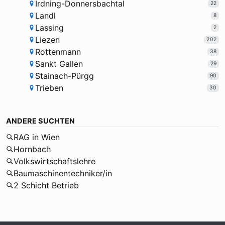
Irdning-Donnersbachtal
22
Landl
8
Lassing
2
Liezen
202
Rottenmann
38
Sankt Gallen
29
Stainach-Pürgg
90
Trieben
30
ANDERE SUCHTEN
RAG in Wien
Hornbach
Volkswirtschaftslehre
Baumaschinentechniker/in
2 Schicht Betrieb