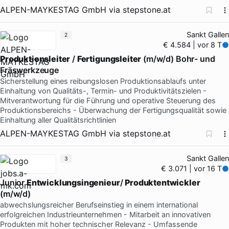
ALPEN-MAYKESTAG GmbH
via
stepstone.at
Sankt Gallen
2
€ 4.584 | vor 8 T
Produktionsleiter
/
Fertigungsleiter
(m/w/d) Bohr- und
Fräswerkzeuge
Sicherstellung eines reibungslosen Produktionsablaufs unter
Einhaltung von Qualitäts-, Termin- und Produktivitätszielen -
Mitverantwortung für die Führung und operative Steuerung des
Produktionsbereichs - Überwachung der Fertigungsqualität sowie
Einhaltung aller Qualitätsrichtlinien
ALPEN-MAYKESTAG GmbH
via
stepstone.at
Sankt Gallen
3
€ 3.071 | vor 16 T
Junior
Entwicklungsingenieur
/
Produktentwickler
(m/w/d)
abwechslungsreicher Berufseinstieg in einem international
erfolgreichen Industrieunternehmen - Mitarbeit an innovativen
Produkten mit hoher technischer Relevanz - Umfassende