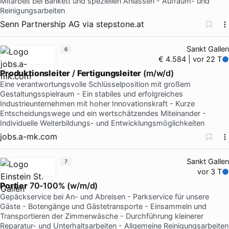
Mitarbeit bei Bankett und speziellen Anlässen - Aufräum- und
Reinigungsarbeiten
Senn Partnership AG
via
stepstone.at
Sankt Gallen
6
€ 4.584 | vor 22 T
Produktionsleiter
/
Fertigungsleiter
(m/w/d)
Eine verantwortungsvolle Schlüsselposition mit großem
Gestaltungsspielraum - Ein stabiles und erfolgreiches
Industrieunternehmen mit hoher Innovationskraft - Kurze
Entscheidungswege und ein wertschätzendes Miteinander -
Individuelle Weiterbildungs- und Entwicklungsmöglichkeiten
jobs.a-mk.com
Sankt Gallen
7
vor 3 T
Portier
70-100% (w/m/d)
Gepäckservice bei An- und Abreisen - Parkservice für unsere
Gäste - Botengänge und Gästetransporte - Einsammeln und
Transportieren der Zimmerwäsche - Durchführung kleinerer
Reparatur- und Unterhaltsarbeiten - Allgemeine Reinigungsarbeiten