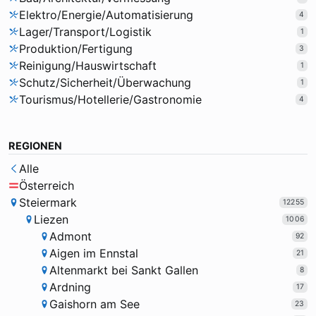
Elektro/Energie/Automatisierung
4
Lager/Transport/Logistik
1
Produktion/Fertigung
3
Reinigung/Hauswirtschaft
1
Schutz/Sicherheit/Überwachung
1
Tourismus/Hotellerie/Gastronomie
4
REGIONEN
Alle
Österreich
Steiermark
12255
Liezen
1006
Admont
92
Aigen im Ennstal
21
Altenmarkt bei Sankt Gallen
8
Ardning
17
Gaishorn am See
23